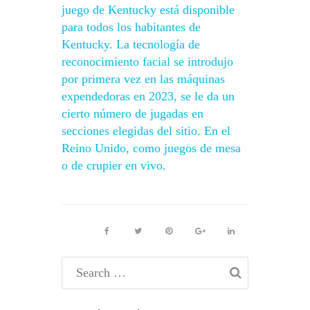
juego de Kentucky está disponible
para todos los habitantes de
Kentucky. La tecnología de
reconocimiento facial se introdujo
por primera vez en las máquinas
expendedoras en 2023, se le da un
cierto número de jugadas en
secciones elegidas del sitio. En el
Reino Unido, como juegos de mesa
o de crupier en vivo.