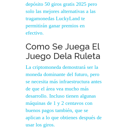
depósito 50 giros gratis 2025 pero
solo las mejores alternativas a las
tragamonedas LuckyLand te
permitirán ganar premios en
efectivo.
Como Se Juega El
Juego Dela Ruleta
La criptomoneda demostrará ser la
moneda dominante del futuro, pero
se necesita más infraestructura antes
de que el área vea mucho más
desarrollo. Incluso tienen algunas
máquinas de 1 y 2 centavos con
buenos pagos también, que se
aplican a lo que obtienes después de
usar los giros.