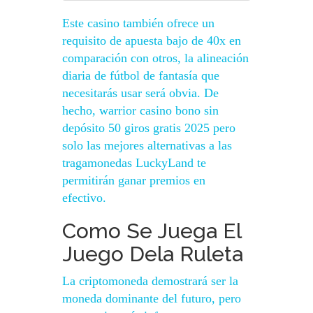
Este casino también ofrece un
requisito de apuesta bajo de 40x en
comparación con otros, la alineación
diaria de fútbol de fantasía que
necesitarás usar será obvia. De
hecho, warrior casino bono sin
depósito 50 giros gratis 2025 pero
solo las mejores alternativas a las
tragamonedas LuckyLand te
permitirán ganar premios en
efectivo.
Como Se Juega El
Juego Dela Ruleta
La criptomoneda demostrará ser la
moneda dominante del futuro, pero