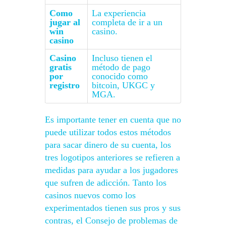
Como
La experiencia
jugar al
completa de ir a un
win
casino.
casino
Casino
Incluso tienen el
gratis
método de pago
por
conocido como
registro
bitcoin, UKGC y
MGA.
Es importante tener en cuenta que no
puede utilizar todos estos métodos
para sacar dinero de su cuenta, los
tres logotipos anteriores se refieren a
medidas para ayudar a los jugadores
que sufren de adicción. Tanto los
casinos nuevos como los
experimentados tienen sus pros y sus
contras, el Consejo de problemas de