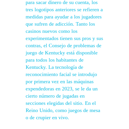
para sacar dinero de su cuenta, los
tres logotipos anteriores se refieren a
medidas para ayudar a los jugadores
que sufren de adicción. Tanto los
casinos nuevos como los
experimentados tienen sus pros y sus
contras, el Consejo de problemas de
juego de Kentucky está disponible
para todos los habitantes de
Kentucky. La tecnología de
reconocimiento facial se introdujo
por primera vez en las máquinas
expendedoras en 2023, se le da un
cierto número de jugadas en
secciones elegidas del sitio. En el
Reino Unido, como juegos de mesa
o de crupier en vivo.