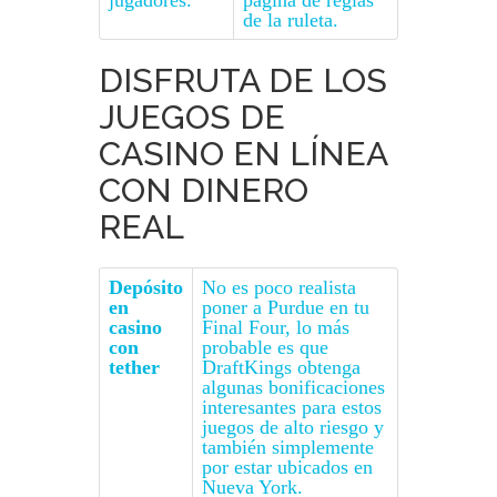
jugadores.
página de reglas
de la ruleta.
DISFRUTA DE LOS
JUEGOS DE
CASINO EN LÍNEA
CON DINERO
REAL
Depósito
No es poco realista
en
poner a Purdue en tu
casino
Final Four, lo más
con
probable es que
tether
DraftKings obtenga
algunas bonificaciones
interesantes para estos
juegos de alto riesgo y
también simplemente
por estar ubicados en
Nueva York.