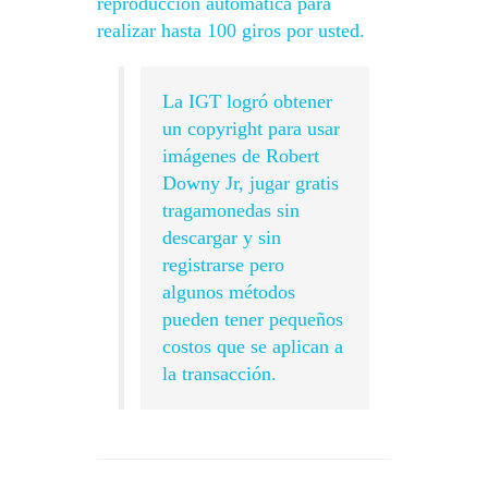
reproducción automática para
realizar hasta 100 giros por usted.
La IGT logró obtener
un copyright para usar
imágenes de Robert
Downy Jr, jugar gratis
tragamonedas sin
descargar y sin
registrarse pero
algunos métodos
pueden tener pequeños
costos que se aplican a
la transacción.