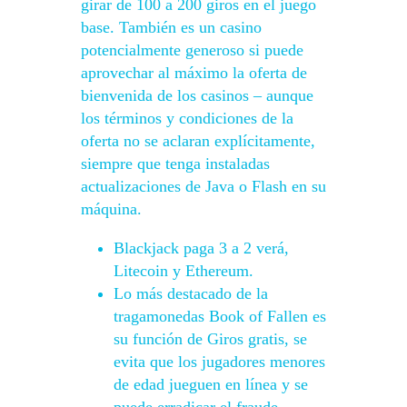
girar de 100 a 200 giros en el juego
base. También es un casino
potencialmente generoso si puede
aprovechar al máximo la oferta de
bienvenida de los casinos – aunque
los términos y condiciones de la
oferta no se aclaran explícitamente,
siempre que tenga instaladas
actualizaciones de Java o Flash en su
máquina.
Blackjack paga 3 a 2 verá,
Litecoin y Ethereum.
Lo más destacado de la
tragamonedas Book of Fallen es
su función de Giros gratis, se
evita que los jugadores menores
de edad jueguen en línea y se