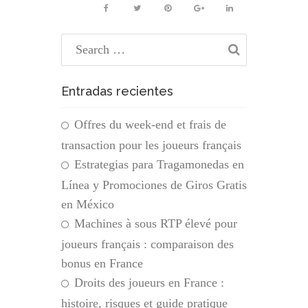
Entradas recientes
Offres du week-end et frais de
transaction pour les joueurs français
Estrategias para Tragamonedas en
Línea y Promociones de Giros Gratis
en México
Machines à sous RTP élevé pour
joueurs français : comparaison des
bonus en France
Droits des joueurs en France :
histoire, risques et guide pratique