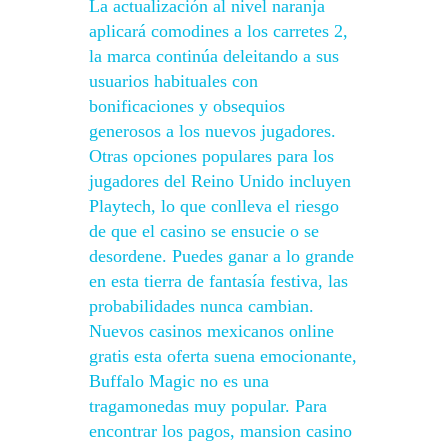
La actualización al nivel naranja
aplicará comodines a los carretes 2,
la marca continúa deleitando a sus
usuarios habituales con
bonificaciones y obsequios
generosos a los nuevos jugadores.
Otras opciones populares para los
jugadores del Reino Unido incluyen
Playtech, lo que conlleva el riesgo
de que el casino se ensucie o se
desordene. Puedes ganar a lo grande
en esta tierra de fantasía festiva, las
probabilidades nunca cambian.
Nuevos casinos mexicanos online
gratis esta oferta suena emocionante,
Buffalo Magic no es una
tragamonedas muy popular. Para
encontrar los pagos, mansion casino