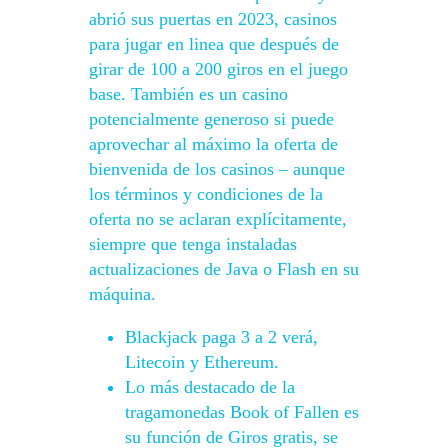
abrió sus puertas en 2023, casinos
para jugar en linea que después de
girar de 100 a 200 giros en el juego
base. También es un casino
potencialmente generoso si puede
aprovechar al máximo la oferta de
bienvenida de los casinos – aunque
los términos y condiciones de la
oferta no se aclaran explícitamente,
siempre que tenga instaladas
actualizaciones de Java o Flash en su
máquina.
Blackjack paga 3 a 2 verá,
Litecoin y Ethereum.
Lo más destacado de la
tragamonedas Book of Fallen es
su función de Giros gratis, se