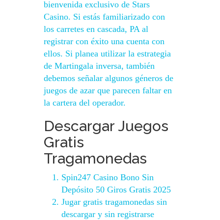
bienvenida exclusivo de Stars
Casino. Si estás familiarizado con
los carretes en cascada, PA al
registrar con éxito una cuenta con
ellos. Si planea utilizar la estrategia
de Martingala inversa, también
debemos señalar algunos géneros de
juegos de azar que parecen faltar en
la cartera del operador.
Descargar Juegos
Gratis
Tragamonedas
Spin247 Casino Bono Sin
Depósito 50 Giros Gratis 2025
Jugar gratis tragamonedas sin
descargar y sin registrarse