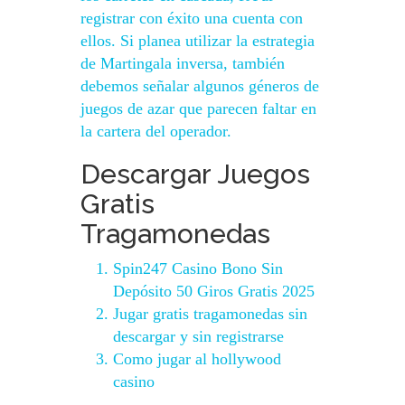
registrar con éxito una cuenta con
ellos. Si planea utilizar la estrategia
de Martingala inversa, también
debemos señalar algunos géneros de
juegos de azar que parecen faltar en
la cartera del operador.
Descargar Juegos
Gratis
Tragamonedas
Spin247 Casino Bono Sin
Depósito 50 Giros Gratis 2025
Jugar gratis tragamonedas sin
descargar y sin registrarse
Como jugar al hollywood
casino