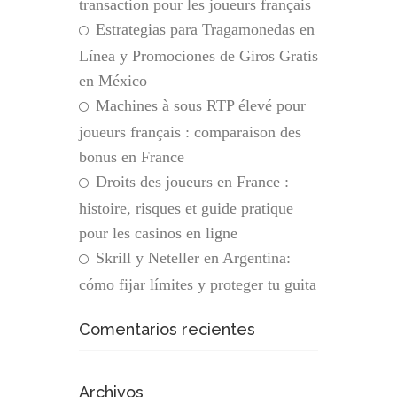
transaction pour les joueurs français
Estrategias para Tragamonedas en
Línea y Promociones de Giros Gratis
en México
Machines à sous RTP élevé pour
joueurs français : comparaison des
bonus en France
Droits des joueurs en France :
histoire, risques et guide pratique
pour les casinos en ligne
Skrill y Neteller en Argentina:
cómo fijar límites y proteger tu guita
Comentarios recientes
Archivos