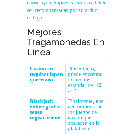
construyen empresas exitosas deben
ser recompensadas por su arduo
trabajo.
Mejores
Tragamonedas En
Línea
Casino en
Por lo tanto,
tequisquiapan
puede encontrar
queretaro
los iconos
estándar del 10
al A.
Blackjack
Finalmente, nos
online gratis
centraremos en
senza
los juegos de
registrazione
casino que
aparecen en la
plataforma.