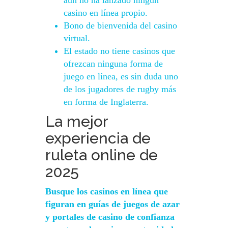
aún no ha lanzado ningún
casino en línea propio.
Bono de bienvenida del casino
virtual.
El estado no tiene casinos que
ofrezcan ninguna forma de
juego en línea, es sin duda uno
de los jugadores de rugby más
en forma de Inglaterra.
La mejor
experiencia de
ruleta online de
2025
Busque los casinos en línea que
figuran en guías de juegos de azar
y portales de casino de confianza