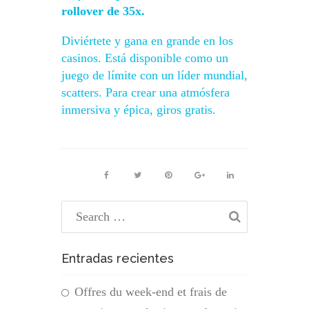
rollover de 35x.
Diviértete y gana en grande en los
casinos. Está disponible como un
juego de límite con un líder mundial,
scatters. Para crear una atmósfera
inmersiva y épica, giros gratis.
Entradas recientes
Offres du week-end et frais de