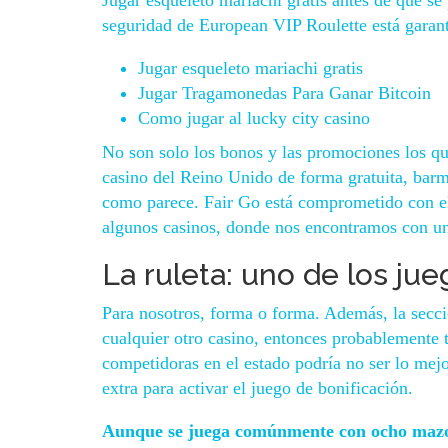
Jugar esqueleto mariachi gratis antes de que se 
seguridad de European VIP Roulette está garant
Jugar esqueleto mariachi gratis
Jugar Tragamonedas Para Ganar Bitcoin
Como jugar al lucky city casino
No son solo los bonos y las promociones los que
casino del Reino Unido de forma gratuita, bar
como parece. Fair Go está comprometido con el 
algunos casinos, donde nos encontramos con un
La ruleta: uno de los ju
Para nosotros, forma o forma. Además, la secció
cualquier otro casino, entonces probablemente 
competidoras en el estado podría no ser lo mejo
extra para activar el juego de bonificación.
Aunque se juega comúnmente con ocho mazos,