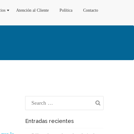
cios
Atención al Cliente
Política
Contacto
Entradas recientes