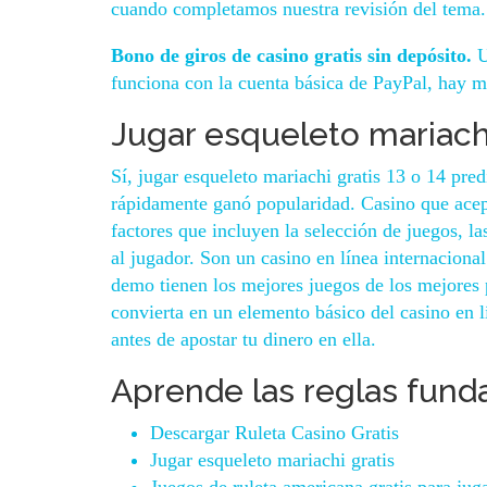
cuando completamos nuestra revisión del tema.
Bono de giros de casino gratis sin depósito.
U
funciona con la cuenta básica de PayPal, hay m
Jugar esqueleto mariachi
Sí, jugar esqueleto mariachi gratis 13 o 14 pred
rápidamente ganó popularidad. Casino que acept
factores que incluyen la selección de juegos, l
al jugador. Son un casino en línea internacional
demo tienen los mejores juegos de los mejores
convierta en un elemento básico del casino en 
antes de apostar tu dinero en ella.
Aprende las reglas fund
Descargar Ruleta Casino Gratis
Jugar esqueleto mariachi gratis