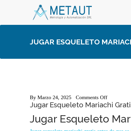
Skip
to
content
JUGAR ESQUELETO MARIACH
By
Marzo 24, 2025
Comments Off
Jugar Esqueleto Mariachi Grati
Jugar Esqueleto Mari