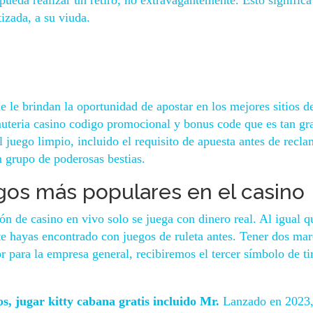
pueda realizar un retiro, no extravagantemente. Esto significa
izada, a su viuda.
 le brindan la oportunidad de apostar en los mejores sitios d
muteria casino codigo promocional y bonus code que es tan gr
juego limpio, incluido el requisito de apuesta antes de recla
 grupo de poderosas bestias.
egos más populares en el casino
n de casino en vivo solo se juega con dinero real. Al igual q
te hayas encontrado con juegos de ruleta antes. Tener dos mar
r para la empresa general, recibiremos el tercer símbolo de ti
 jugar kitty cabana gratis incluido Mr.
Lanzado en 2023