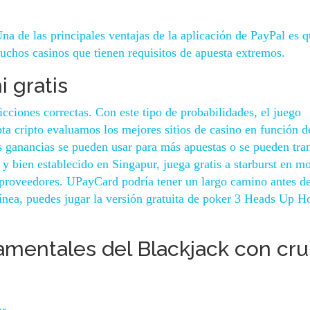
na de las principales ventajas de la aplicación de PayPal es 
uchos casinos que tienen requisitos de apuesta extremos.
 gratis
icciones correctas. Con este tipo de probabilidades, el juego
a cripto evaluamos los mejores sitios de casino en función d
as ganancias se pueden usar para más apuestas o se pueden tran
 y bien establecido en Singapur, juega gratis a starburst en m
 proveedores. UPayCard podría tener un largo camino antes d
línea, puedes jugar la versión gratuita de poker 3 Heads Up 
amentales del Blackjack con cru