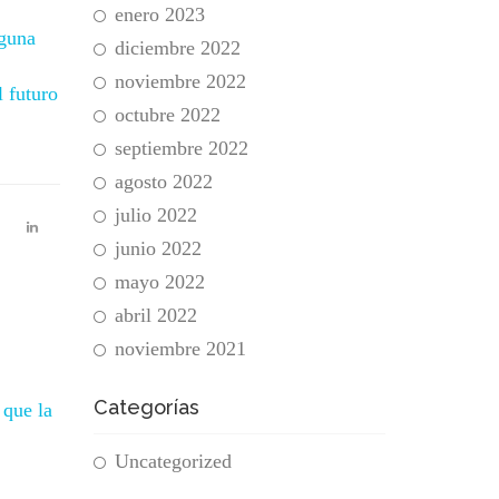
enero 2023
lguna
diciembre 2022
noviembre 2022
 futuro
octubre 2022
septiembre 2022
agosto 2022
julio 2022
junio 2022
mayo 2022
abril 2022
noviembre 2021
Categorías
 que la
Uncategorized