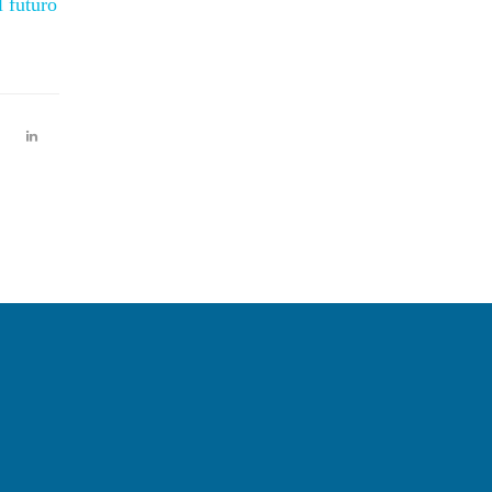
 futuro