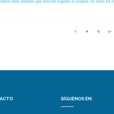
amos más estados que buscan regular el póquer en línea en el
ACTO
SÍGUENOS EN: