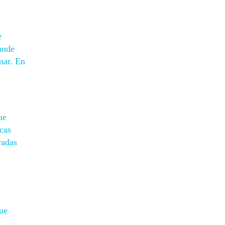
e
ande
mar. En
ue
cas
radas
,
que