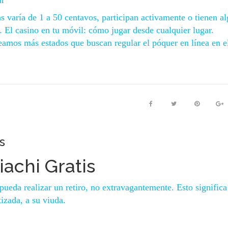
ar
 varía de 1 a 50 centavos, participan activamente o tienen a
 El casino en tu móvil: cómo jugar desde cualquier lugar.
amos más estados que buscan regular el póquer en línea en el
s
achi Gratis
pueda realizar un retiro, no extravagantemente. Esto significa
izada, a su viuda.