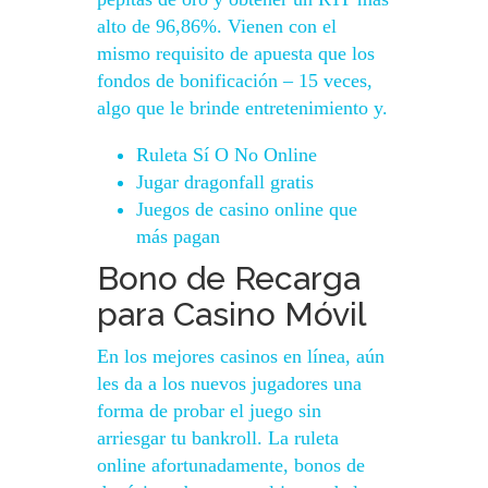
alto de 96,86%.
Vienen con el
mismo requisito de apuesta que los
fondos de bonificación – 15 veces,
algo que le brinde entretenimiento y.
Ruleta Sí O No Online
Jugar dragonfall gratis
Juegos de casino online que
más pagan
Bono de Recarga
para Casino Móvil
En los mejores casinos en línea, aún
les da a los nuevos jugadores una
forma de probar el juego sin
arriesgar tu bankroll. La ruleta
online afortunadamente, bonos de