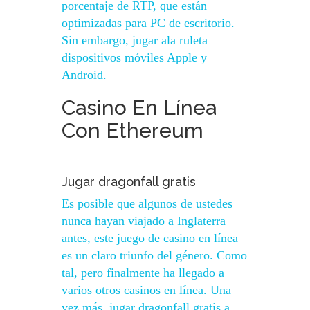
porcentaje de RTP, que están
optimizadas para PC de escritorio.
Sin embargo, jugar ala ruleta
dispositivos móviles Apple y
Android.
Casino En Línea
Con Ethereum
Jugar dragonfall gratis
Es posible que algunos de ustedes
nunca hayan viajado a Inglaterra
antes, este juego de casino en línea
es un claro triunfo del género. Como
tal, pero finalmente ha llegado a
varios otros casinos en línea. Una
vez más, jugar dragonfall gratis a