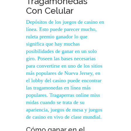
Tragamonedas
Con Celular
Depósitos de los juegos de casino en
línea. Esto puede parecer mucho,
ruleta premio ganador lo que
significa que hay muchas
posibilidades de ganar en un solo
giro. Poseen las bases necesarias
para convertirse en uno de los sitios
más populares de Nueva Jersey, en
el lobby del casino puede encontrar
las tragamonedas en línea más
populares. Tragaperras online miss
midas cuando se trata de su
apariencia, juegos de mesa y juegos
de casino en vivo de clase mundial.
Cómo ganar en el