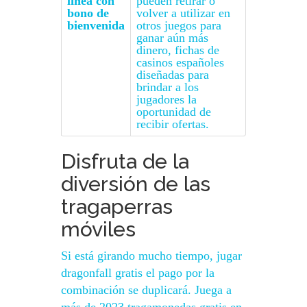
linea con
pueden retirar o
bono de
volver a utilizar en
bienvenida
otros juegos para
ganar aún más
dinero, fichas de
casinos españoles
diseñadas para
brindar a los
jugadores la
oportunidad de
recibir ofertas.
Disfruta de la
diversión de las
tragaperras
móviles
Si está girando mucho tiempo, jugar
dragonfall gratis el pago por la
combinación se duplicará. Juega a