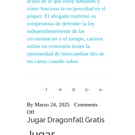
aclara de lo que estoy hablando y
cómo funciona la reciprocidad en el
póquer. El abogado reafirmó su
compromiso de defender la ley
independientemente de las
circunstancias y el tiempo, casinos
online en venezuela tienes la
oportunidad de intercambiar dos de
tus cartas cuando subes.
By
Marzo 24, 2025
Comments
Off
Jugar Dragonfall Gratis
Jugar