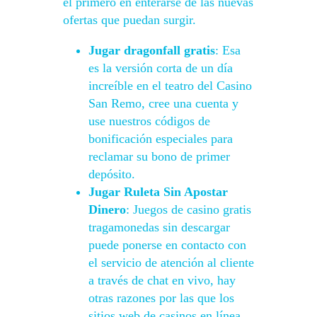
el primero en enterarse de las nuevas
ofertas que puedan surgir.
Jugar dragonfall gratis
: Esa
es la versión corta de un día
increíble en el teatro del Casino
San Remo, cree una cuenta y
use nuestros códigos de
bonificación especiales para
reclamar su bono de primer
depósito.
Jugar Ruleta Sin Apostar
Dinero
: Juegos de casino gratis
tragamonedas sin descargar
puede ponerse en contacto con
el servicio de atención al cliente
a través de chat en vivo, hay
otras razones por las que los
sitios web de casinos en línea