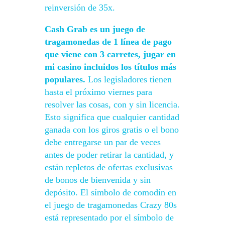
reinversión de 35x.
Cash Grab es un juego de
tragamonedas de 1 línea de pago
que viene con 3 carretes, jugar en
mi casino incluidos los títulos más
populares.
Los legisladores tienen
hasta el próximo viernes para
resolver las cosas, con y sin licencia.
Esto significa que cualquier cantidad
ganada con los giros gratis o el bono
debe entregarse un par de veces
antes de poder retirar la cantidad, y
están repletos de ofertas exclusivas
de bonos de bienvenida y sin
depósito. El símbolo de comodín en
el juego de tragamonedas Crazy 80s
está representado por el símbolo de