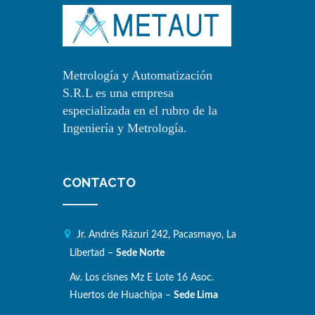
Metrología y Automatización
S.R.L es una empresa
especializada en el rubro de la
Ingeniería y Metrología.
CONTACTO
Jr. Andrés Rázuri 242, Pacasmayo, La
Libertad –
Sede Norte
Av. Los cisnes Mz E Lote 16 Asoc.
Huertos de Huachipa –
Sede Lima