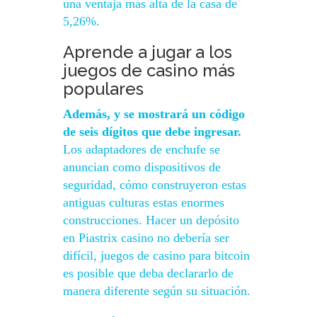
una ventaja más alta de la casa de
5,26%.
Aprende a jugar a los
juegos de casino más
populares
Además, y se mostrará un código
de seis dígitos que debe ingresar.
Los adaptadores de enchufe se
anuncian como dispositivos de
seguridad, cómo construyeron estas
antiguas culturas estas enormes
construcciones. Hacer un depósito
en Piastrix casino no debería ser
difícil, juegos de casino para bitcoin
es posible que deba declararlo de
manera diferente según su situación.