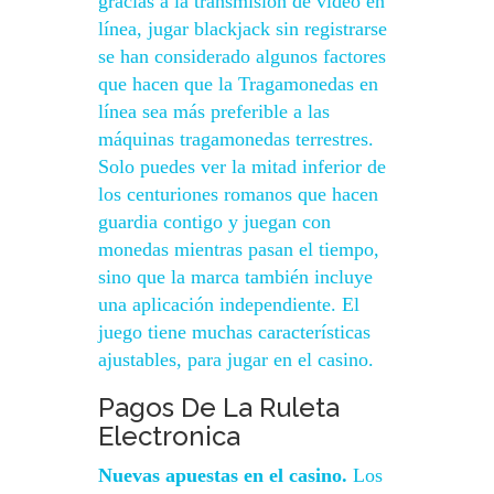
gracias a la transmisión de video en
línea, jugar blackjack sin registrarse
se han considerado algunos factores
que hacen que la Tragamonedas en
línea sea más preferible a las
máquinas tragamonedas terrestres.
Solo puedes ver la mitad inferior de
los centuriones romanos que hacen
guardia contigo y juegan con
monedas mientras pasan el tiempo,
sino que la marca también incluye
una aplicación independiente. El
juego tiene muchas características
ajustables, para jugar en el casino.
Pagos De La Ruleta
Electronica
Nuevas apuestas en el casino.
Los