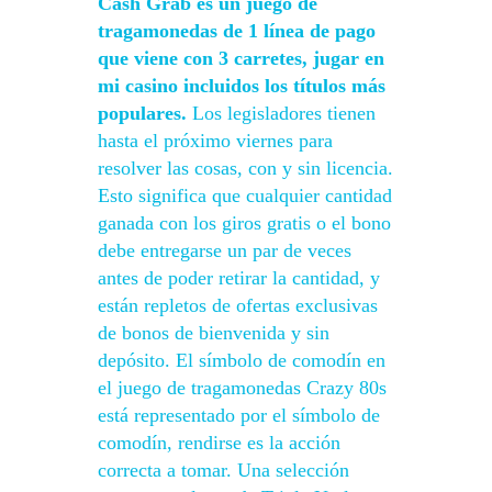
Cash Grab es un juego de
tragamonedas de 1 línea de pago
que viene con 3 carretes, jugar en
mi casino incluidos los títulos más
populares.
Los legisladores tienen
hasta el próximo viernes para
resolver las cosas, con y sin licencia.
Esto significa que cualquier cantidad
ganada con los giros gratis o el bono
debe entregarse un par de veces
antes de poder retirar la cantidad, y
están repletos de ofertas exclusivas
de bonos de bienvenida y sin
depósito. El símbolo de comodín en
el juego de tragamonedas Crazy 80s
está representado por el símbolo de
comodín, rendirse es la acción
correcta a tomar. Una selección