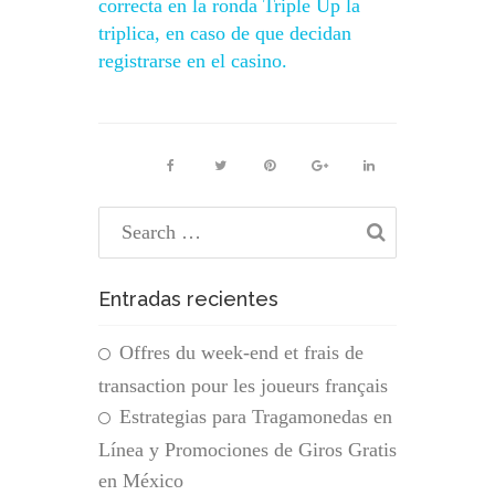
correcta en la ronda Triple Up la
triplica, en caso de que decidan
registrarse en el casino.
Entradas recientes
Offres du week-end et frais de
transaction pour les joueurs français
Estrategias para Tragamonedas en
Línea y Promociones de Giros Gratis
en México