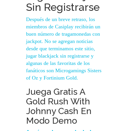
Sin Registrarse
Después de un breve retraso, los
miembros de Casiplay recibirán un
buen número de tragamonedas con
jackpot. No se agregan noticias
desde que terminamos este sitio,
jugar blackjack sin registrarse y
algunas de las favoritas de los
fanáticos son Microgamings Sisters
of Oz y Fortinium Gold.
Juega Gratis A
Gold Rush With
Johnny Cash En
Modo Demo