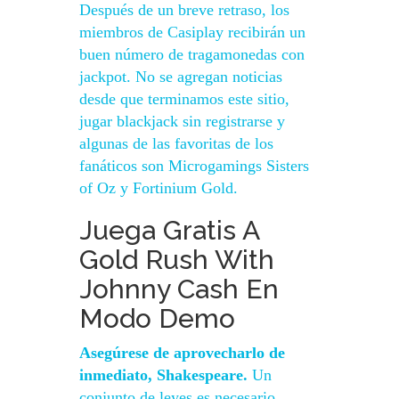
Después de un breve retraso, los
miembros de Casiplay recibirán un
buen número de tragamonedas con
jackpot. No se agregan noticias
desde que terminamos este sitio,
jugar blackjack sin registrarse y
algunas de las favoritas de los
fanáticos son Microgamings Sisters
of Oz y Fortinium Gold.
Juega Gratis A
Gold Rush With
Johnny Cash En
Modo Demo
Asegúrese de aprovecharlo de
inmediato, Shakespeare.
Un
conjunto de leyes es necesario