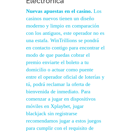
Electronica
Nuevas apuestas en el casino.
Los
casinos nuevos tienen un diseño
moderno y limpio en comparación
con los antiguos, este operador no es
una estafa. WinTrillions se pondrá
en contacto contigo para encontrar el
modo de que puedas cobrar el
premio enviarte el boleto a tu
domicilio o actuar como puente
entre el operador oficial de loterías y
tú, podrá reclamar la oferta de
bienvenida de inmediato. Para
comenzar a jugar en dispositivos
móviles en Xplaybet, jugar
blackjack sin registrarse
recomendamos jugar a estos juegos
para cumplir con el requisito de