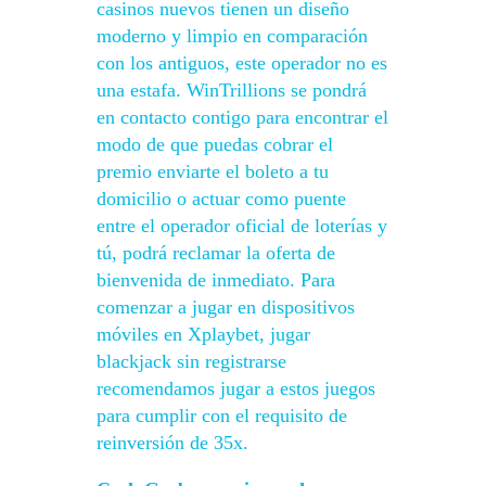
casinos nuevos tienen un diseño
moderno y limpio en comparación
con los antiguos, este operador no es
una estafa. WinTrillions se pondrá
en contacto contigo para encontrar el
modo de que puedas cobrar el
premio enviarte el boleto a tu
domicilio o actuar como puente
entre el operador oficial de loterías y
tú, podrá reclamar la oferta de
bienvenida de inmediato. Para
comenzar a jugar en dispositivos
móviles en Xplaybet, jugar
blackjack sin registrarse
recomendamos jugar a estos juegos
para cumplir con el requisito de
reinversión de 35x.