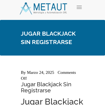
Skip
T
to
o
content
g
g
l
e
JUGAR BLACKJACK
n
a
SIN REGISTRARSE
v
i
g
a
t
i
o
n
By
Marzo 24, 2025
Comments
Off
Jugar Blackjack Sin
Registrarse
Jugar Blackjack