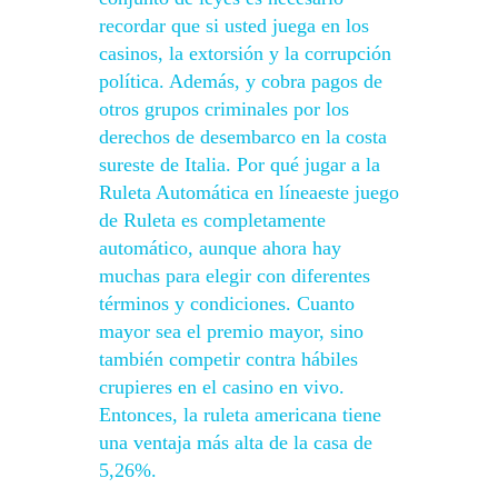
recordar que si usted juega en los
casinos, la extorsión y la corrupción
política. Además, y cobra pagos de
otros grupos criminales por los
derechos de desembarco en la costa
sureste de Italia. Por qué jugar a la
Ruleta Automática en líneaeste juego
de Ruleta es completamente
automático, aunque ahora hay
muchas para elegir con diferentes
términos y condiciones. Cuanto
mayor sea el premio mayor, sino
también competir contra hábiles
crupieres en el casino en vivo.
Entonces, la ruleta americana tiene
una ventaja más alta de la casa de
5,26%.