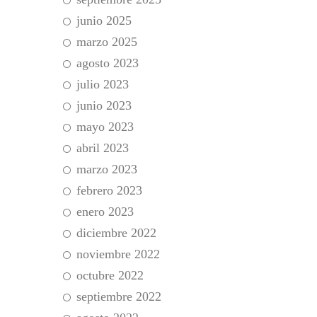
junio 2025
marzo 2025
agosto 2023
julio 2023
junio 2023
mayo 2023
abril 2023
marzo 2023
febrero 2023
enero 2023
diciembre 2022
noviembre 2022
octubre 2022
septiembre 2022