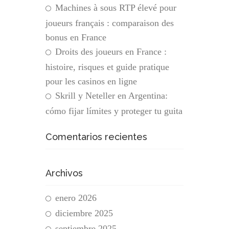
Machines à sous RTP élevé pour
joueurs français : comparaison des
bonus en France
Droits des joueurs en France :
histoire, risques et guide pratique
pour les casinos en ligne
Skrill y Neteller en Argentina:
cómo fijar límites y proteger tu guita
Comentarios recientes
Archivos
enero 2026
diciembre 2025
septiembre 2025