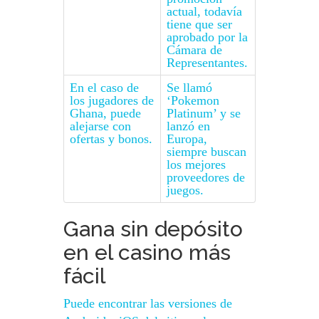
actual, todavía
tiene que ser
aprobado por la
Cámara de
Representantes.
En el caso de
Se llamó
los jugadores de
‘Pokemon
Ghana, puede
Platinum’ y se
alejarse con
lanzó en
ofertas y bonos.
Europa,
siempre buscan
los mejores
proveedores de
juegos.
Gana sin depósito
en el casino más
fácil
Puede encontrar las versiones de