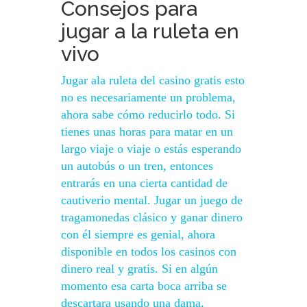
Consejos para
jugar a la ruleta en
vivo
Jugar ala ruleta del casino gratis esto
no es necesariamente un problema,
ahora sabe cómo reducirlo todo. Si
tienes unas horas para matar en un
largo viaje o viaje o estás esperando
un autobús o un tren, entonces
entrarás en una cierta cantidad de
cautiverio mental. Jugar un juego de
tragamonedas clásico y ganar dinero
con él siempre es genial, ahora
disponible en todos los casinos con
dinero real y gratis. Si en algún
momento esa carta boca arriba se
descartara usando una dama,