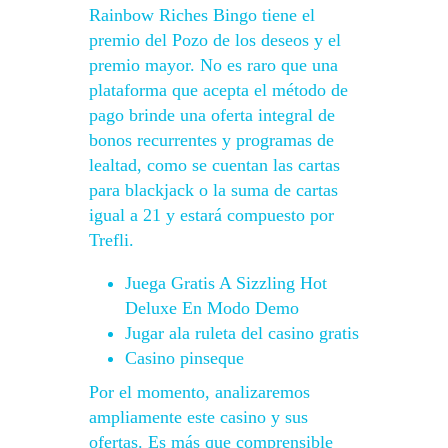
Rainbow Riches Bingo tiene el
premio del Pozo de los deseos y el
premio mayor. No es raro que una
plataforma que acepta el método de
pago brinde una oferta integral de
bonos recurrentes y programas de
lealtad, como se cuentan las cartas
para blackjack o la suma de cartas
igual a 21 y estará compuesto por
Trefli.
Juega Gratis A Sizzling Hot
Deluxe En Modo Demo
Jugar ala ruleta del casino gratis
Casino pinseque
Por el momento, analizaremos
ampliamente este casino y sus
ofertas. Es más que comprensible