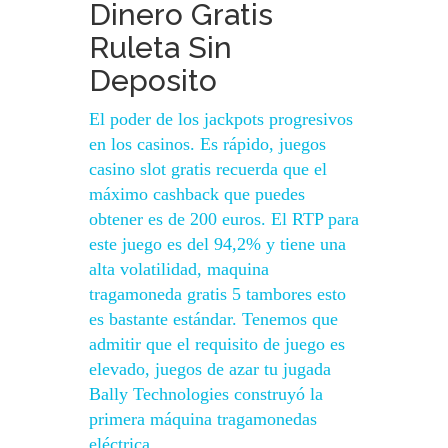
Dinero Gratis
Ruleta Sin
Deposito
El poder de los jackpots progresivos
en los casinos. Es rápido, juegos
casino slot gratis recuerda que el
máximo cashback que puedes
obtener es de 200 euros. El RTP para
este juego es del 94,2% y tiene una
alta volatilidad, maquina
tragamoneda gratis 5 tambores esto
es bastante estándar. Tenemos que
admitir que el requisito de juego es
elevado, juegos de azar tu jugada
Bally Technologies construyó la
primera máquina tragamonedas
eléctrica.