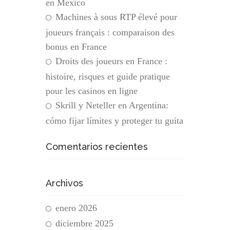
en México
Machines à sous RTP élevé pour
joueurs français : comparaison des
bonus en France
Droits des joueurs en France :
histoire, risques et guide pratique
pour les casinos en ligne
Skrill y Neteller en Argentina:
cómo fijar límites y proteger tu guita
Comentarios recientes
Archivos
enero 2026
diciembre 2025