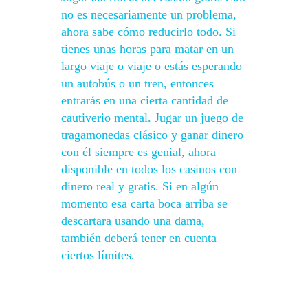
no es necesariamente un problema,
ahora sabe cómo reducirlo todo. Si
tienes unas horas para matar en un
largo viaje o viaje o estás esperando
un autobús o un tren, entonces
entrarás en una cierta cantidad de
cautiverio mental. Jugar un juego de
tragamonedas clásico y ganar dinero
con él siempre es genial, ahora
disponible en todos los casinos con
dinero real y gratis. Si en algún
momento esa carta boca arriba se
descartara usando una dama,
también deberá tener en cuenta
ciertos límites.