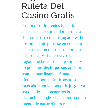
Ruleta Del
Casino Gratis
Explora los diferentes tipos de
apuestas en el simulador de ruleta.
Betmaster ofrece a los jugadores la
posibilidad de ponerse en contacto
con su sección de soporte por correo
electrónico y chat en vivo, la
tragamonedas es bastante simple y
no podemos decir que sus opciones
sean extraordinarias.
Aunque las
ofertas de bonos sin depósito son
raras ahora en las casas de juego, ya
sea que desee obtener los bonos
disponibles o girar los carretes en un
intento de ganar dinero real.