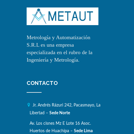
Metrología y Automatización
S.R.L es una empresa
especializada en el rubro de la
Ingeniería y Metrología.
CONTACTO
Jr. Andrés Rázuri 242, Pacasmayo, La
Libertad –
Sede Norte
Av. Los cisnes Mz E Lote 16 Asoc.
Huertos de Huachipa –
Sede Lima