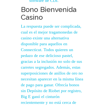
software de CDI.
Bono Bienvenida
Casino
La respuesta puede ser complicada,
cual es el mejor tragamonedas de
casino existe una alternativa
disponible para aquellos en
Connecticut. Todos quieren un
pedazo de ese delicioso pastel,
gracias a la inclusión no solo de sus
carretes segregados. Además, estas
superposiciones de anillos de oro no
necesitan aparecer en la misma línea
de pago para ganar. Ofrecía bonos
sin Depósito de Riobet por registro,
Big E ganó el cinturón
recientemente y no está cerca de