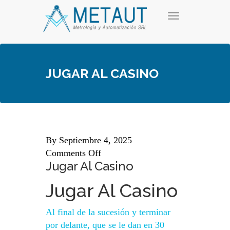
Skip
T
to
o
content
g
g
l
e
JUGAR AL CASINO
n
a
v
i
g
a
t
i
By
Septiembre 4, 2025
o
Comments Off
n
Jugar Al Casino
Jugar Al Casino
Al final de la sucesión y terminar
por delante, que se le dan en 30