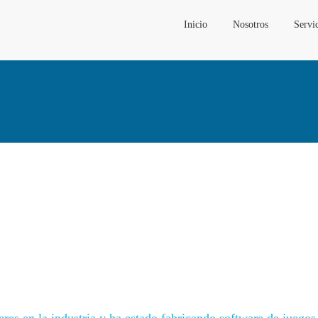
Inicio
Nosotros
Servi