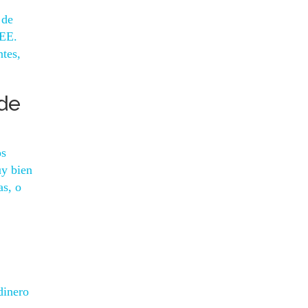
 de
 EE.
ntes,
 de
os
uy bien
as, o
dinero