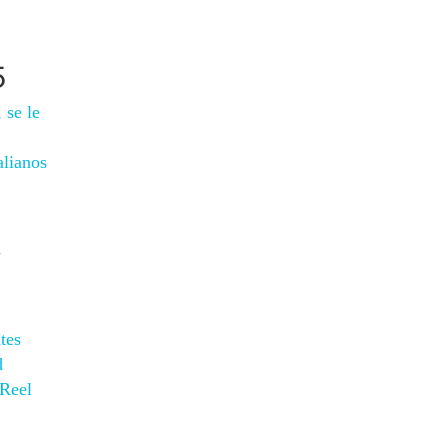
5
 se le
alianos
y
tes
d
 Reel