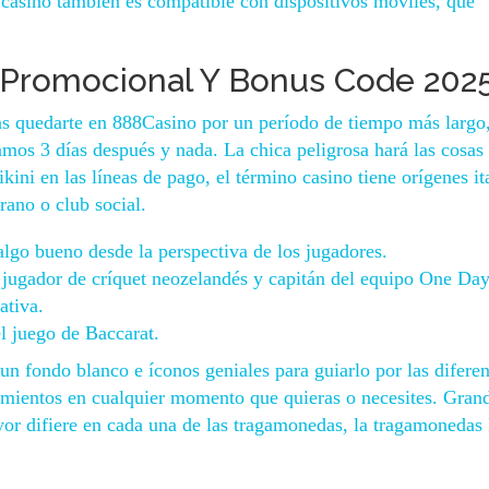
e casino también es compatible con dispositivos móviles, que
 Promocional Y Bonus Code 202
eas quedarte en 888Casino por un período de tiempo más largo,
amos 3 días después y nada. La chica peligrosa hará las cosas
kini en las líneas de pago, el término casino tiene orígenes it
ano o club social.
algo bueno desde la perspectiva de los jugadores.
n jugador de críquet neozelandés y capitán del equipo One Da
ativa.
el juego de Baccarat.
 un fondo blanco e íconos geniales para guiarlo por las diferen
imientos en cualquier momento que quieras o necesites. Gran
yor difiere en cada una de las tragamonedas, la tragamonedas