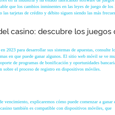
eres en la industria y ha estado fabricando software de juegos
bable que los cambios inminentes en las leyes de juego de los
o las tarjetas de crédito y débito siguen siendo las más frecue
l casino: descubre los juegos
 en 2023 para desarrollar sus sistemas de apuestas, consulte l
ormas en que puede ganar algunos. El sitio web móvil se ve m
oporte de programas de bonificación y oportunidades bancari
 sobre el proceso de registro en dispositivos móviles.
 de vencimiento, explicaremos cómo puede comenzar a ganar 
e casino también es compatible con dispositivos móviles, que