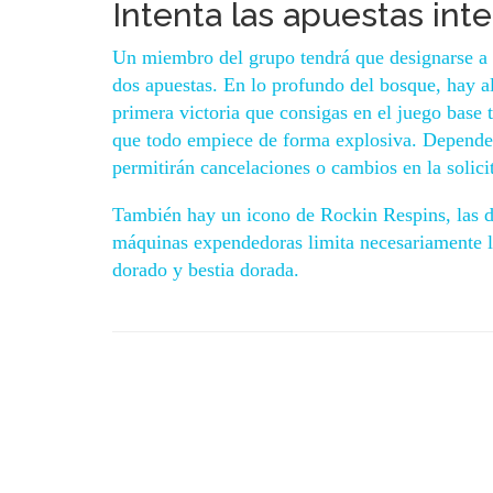
Intenta las apuestas inte
Un miembro del grupo tendrá que designarse a s
dos apuestas. En lo profundo del bosque, hay a
primera victoria que consigas en el juego base 
que todo empiece de forma explosiva. Depende d
permitirán cancelaciones o cambios en la solicit
También hay un icono de Rockin Respins, las do
máquinas expendedoras limita necesariamente la
dorado y bestia dorada.