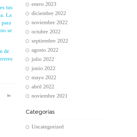
enero 2023
es tus
diciembre 2022
ea. La
noviembre 2022
 para
 no se
octubre 2022
septiembre 2022
agosto 2022
ón de
errero
julio 2022
junio 2022
mayo 2022
abril 2022
noviembre 2021
Categorías
Uncategorized