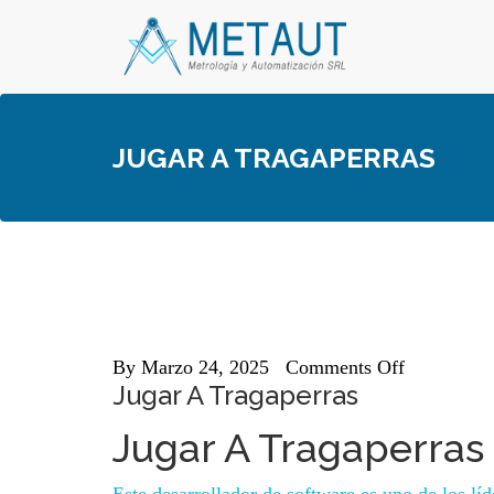
Skip
to
content
JUGAR A TRAGAPERRAS
By
Marzo 24, 2025
Comments Off
Jugar A Tragaperras
Jugar A Tragaperras