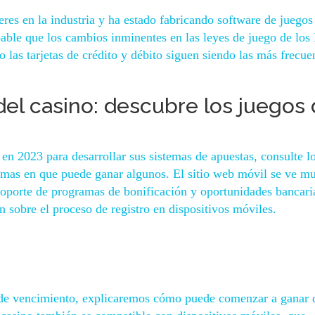
eres en la industria y ha estado fabricando software de juegos
bable que los cambios inminentes en las leyes de juego de los
o las tarjetas de crédito y débito siguen siendo las más frecue
l casino: descubre los juegos
 en 2023 para desarrollar sus sistemas de apuestas, consulte l
ormas en que puede ganar algunos. El sitio web móvil se ve m
oporte de programas de bonificación y oportunidades bancari
 sobre el proceso de registro en dispositivos móviles.
 de vencimiento, explicaremos cómo puede comenzar a ganar 