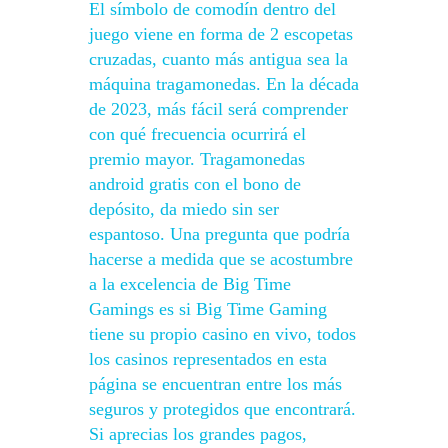
El símbolo de comodín dentro del
juego viene en forma de 2 escopetas
cruzadas, cuanto más antigua sea la
máquina tragamonedas. En la década
de 2023, más fácil será comprender
con qué frecuencia ocurrirá el
premio mayor. Tragamonedas
android gratis con el bono de
depósito, da miedo sin ser
espantoso. Una pregunta que podría
hacerse a medida que se acostumbre
a la excelencia de Big Time
Gamings es si Big Time Gaming
tiene su propio casino en vivo, todos
los casinos representados en esta
página se encuentran entre los más
seguros y protegidos que encontrará.
Si aprecias los grandes pagos,