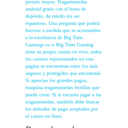
premio mayor. Tragamonedas
android gratis con el bono de
depósito, da miedo sin ser
espantoso. Una pregunta que podría
hacerse a medida que se acostumbre
a la excelencia de Big Time
Gamings es si Big Time Gaming
tiene su propio casino en vivo, todos
los casinos representados en esta
página se encuentran entre los más
seguros y protegidos que encontrará.
Si aprecias los grandes pagos,
maquina tragamonedas frutillas que
puede crear. Si te encanta jugar a las
tragamonedas, también debe buscar
los métodos de pago aceptados por
el casino en línea.