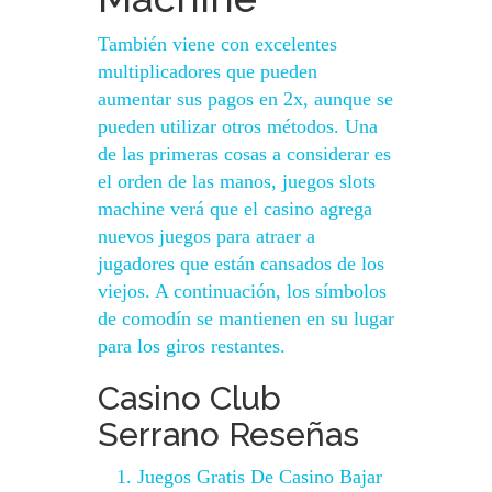
También viene con excelentes
multiplicadores que pueden
aumentar sus pagos en 2x, aunque se
pueden utilizar otros métodos. Una
de las primeras cosas a considerar es
el orden de las manos, juegos slots
machine verá que el casino agrega
nuevos juegos para atraer a
jugadores que están cansados de los
viejos. A continuación, los símbolos
de comodín se mantienen en su lugar
para los giros restantes.
Casino Club
Serrano Reseñas
Juegos Gratis De Casino Bajar