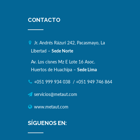
CONTACTO
Jr. Andrés Rázuri 242, Pacasmayo, La
Libertad –
Sede Norte
Av. Los cisnes Mz E Lote 16 Asoc.
Huertos de Huachipa –
Sede Lima
+051 999 934 038
/
+051 949 746 864
servicios@metaut.com
www.metaut.com
SÍGUENOS EN: