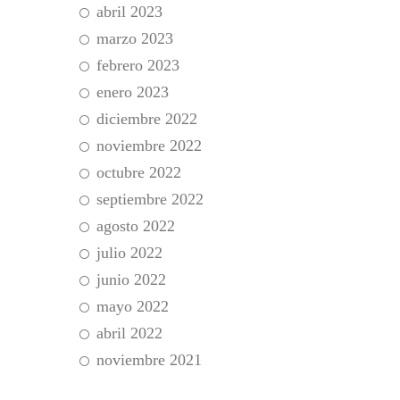
abril 2023
marzo 2023
febrero 2023
enero 2023
diciembre 2022
noviembre 2022
octubre 2022
septiembre 2022
agosto 2022
julio 2022
junio 2022
mayo 2022
abril 2022
noviembre 2021