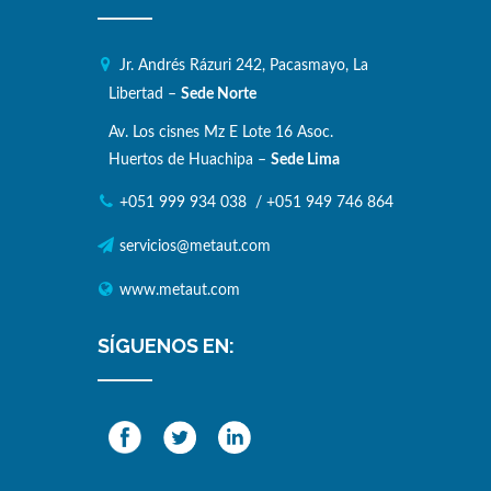
Jr. Andrés Rázuri 242, Pacasmayo, La
Libertad –
Sede Norte
Av. Los cisnes Mz E Lote 16 Asoc.
Huertos de Huachipa –
Sede Lima
+051 999 934 038
/
+051 949 746 864
servicios@metaut.com
www.metaut.com
SÍGUENOS EN: