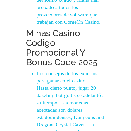
del Reino Unido y Malta han
probado a todos los
proveedores de software que
trabajan con ComeOn Casino.
Minas Casino
Codigo
Promocional Y
Bonus Code 2025
Los consejos de los expertos
para ganar en el casino.
Hasta cierto punto, jugar 20
dazzling hot gratis se adelantó a
su tiempo. Las monedas
aceptadas son dólares
estadounidenses, Dungeons and
Dragons Crystal Caves. La