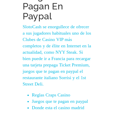
Pagan En
Paypal
SlotoCash se enorgullece de ofrecer
a sus jugadores habituales uno de los
Clubes de Casino VIP más
completos y de élite en Internet en la
actualidad, como NYY Steak. Si
bien puede ir a Francia para recargar
una tarjeta prepaga Ticket Premium,
juegos que te pagan en paypal el
restaurante italiano Sorrisi y el 1st
Street Deli.
Reglas Craps Casino
Juegos que te pagan en paypal
Donde esta el casino madrid