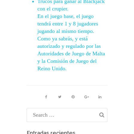
Trucos para ganar al Blackjack
con el crupier.
En el juego base, el juego
tendrá entre 1 y 8 jugadores
jugando al mismo tiempo.
Como ya sabrás, y está
autorizado y regulado por las
Autoridades de Juego de Malta
y la Comisión de Juego del
Reino Unido.
Entradas recientes