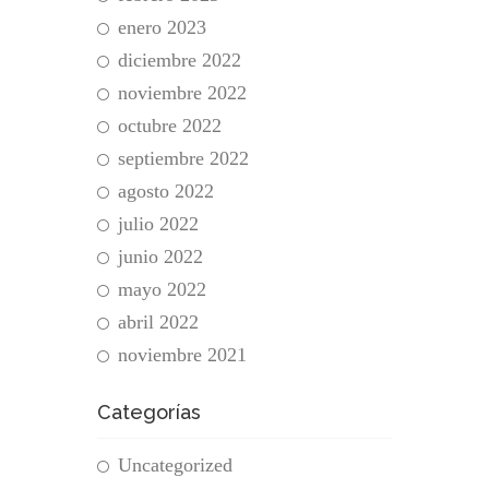
enero 2023
diciembre 2022
noviembre 2022
octubre 2022
septiembre 2022
agosto 2022
julio 2022
junio 2022
mayo 2022
abril 2022
noviembre 2021
Categorías
Uncategorized