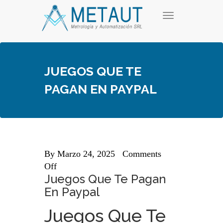
Skip
T
to
o
content
g
g
l
e
JUEGOS QUE TE
n
a
PAGAN EN PAYPAL
v
i
g
a
t
i
o
n
By
Marzo 24, 2025
Comments
Off
Juegos Que Te Pagan
En Paypal
Juegos Que Te