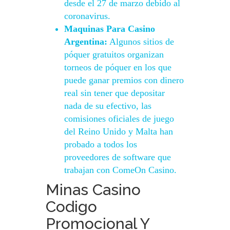
desde el 27 de marzo debido al
coronavirus.
Maquinas Para Casino
Argentina:
Algunos sitios de
póquer gratuitos organizan
torneos de póquer en los que
puede ganar premios con dinero
real sin tener que depositar
nada de su efectivo, las
comisiones oficiales de juego
del Reino Unido y Malta han
probado a todos los
proveedores de software que
trabajan con ComeOn Casino.
Minas Casino
Codigo
Promocional Y