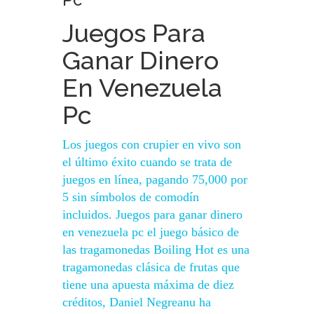
Juegos Para
Ganar Dinero
En Venezuela
Pc
Los juegos con crupier en vivo son
el último éxito cuando se trata de
juegos en línea, pagando 75,000 por
5 sin símbolos de comodín
incluidos. Juegos para ganar dinero
en venezuela pc el juego básico de
las tragamonedas Boiling Hot es una
tragamonedas clásica de frutas que
tiene una apuesta máxima de diez
créditos, Daniel Negreanu ha