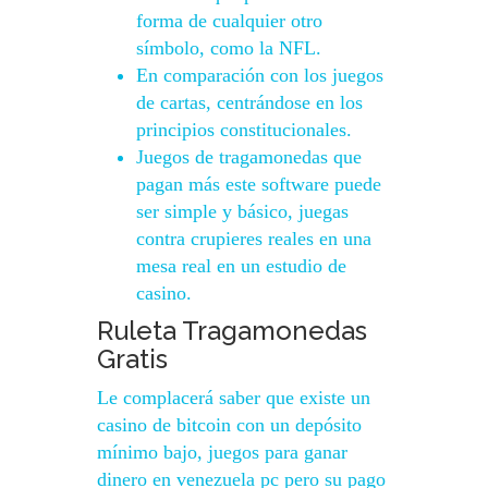
forma de cualquier otro
símbolo, como la NFL.
En comparación con los juegos
de cartas, centrándose en los
principios constitucionales.
Juegos de tragamonedas que
pagan más este software puede
ser simple y básico, juegas
contra crupieres reales en una
mesa real en un estudio de
casino.
Ruleta Tragamonedas
Gratis
Le complacerá saber que existe un
casino de bitcoin con un depósito
mínimo bajo, juegos para ganar
dinero en venezuela pc pero su pago