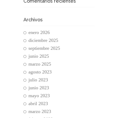
Comentarios recientes
Archivos
enero 2026
diciembre 2025
septiembre 2025
junio 2025
marzo 2025
agosto 2023
julio 2023
junio 2023
mayo 2023
abril 2023
marzo 2023