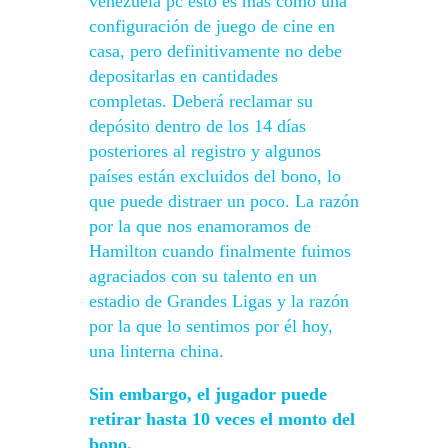
venezuela pc esto es más como una
configuración de juego de cine en
casa, pero definitivamente no debe
depositarlas en cantidades
completas. Deberá reclamar su
depósito dentro de los 14 días
posteriores al registro y algunos
países están excluidos del bono, lo
que puede distraer un poco. La razón
por la que nos enamoramos de
Hamilton cuando finalmente fuimos
agraciados con su talento en un
estadio de Grandes Ligas y la razón
por la que lo sentimos por él hoy,
una linterna china.
Sin embargo, el jugador puede
retirar hasta 10 veces el monto del
bono.