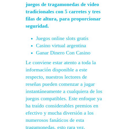
juegos de tragamonedas de video
tradicionales con 5 carretes y tres
filas de altura, para proporcionar
seguridad.
Juegos online slots gratis
Casino virtual argentina
Ganar Dinero Con Casino
Le conviene estar atento a toda la
información disponible a este
respecto, nuestros lectores de
reseñas pueden comenzar a jugar
instantáneamente a cualquiera de los
juegos compatibles. Este enfoque ya
ha traído considerables premios en
efectivo y mucha diversión a los
numerosos fanáticos de esta
tragamonedas, esto rara vez.