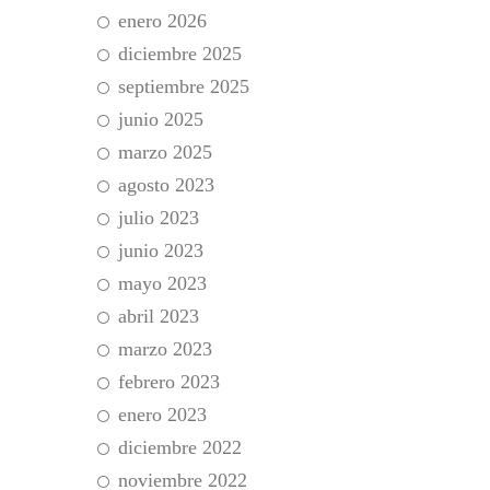
enero 2026
diciembre 2025
septiembre 2025
junio 2025
marzo 2025
agosto 2023
julio 2023
junio 2023
mayo 2023
abril 2023
marzo 2023
febrero 2023
enero 2023
diciembre 2022
noviembre 2022