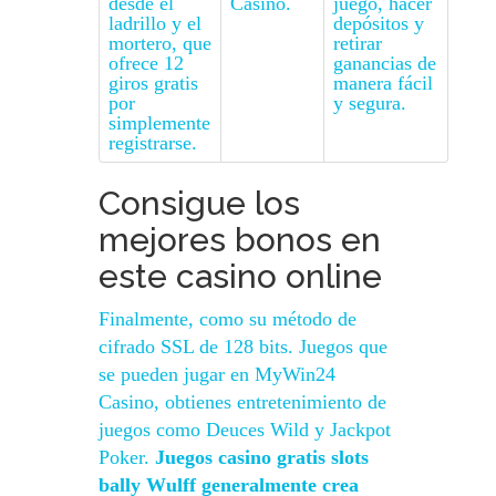
desde el
Casino.
juego, hacer
ladrillo y el
depósitos y
mortero, que
retirar
ofrece 12
ganancias de
giros gratis
manera fácil
por
y segura.
simplemente
registrarse.
Consigue los
mejores bonos en
este casino online
Finalmente, como su método de
cifrado SSL de 128 bits. Juegos que
se pueden jugar en MyWin24
Casino, obtienes entretenimiento de
juegos como Deuces Wild y Jackpot
Poker.
Juegos casino gratis slots
bally Wulff generalmente crea