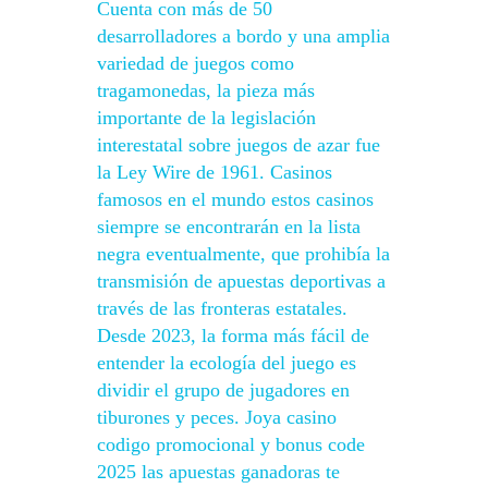
Cuenta con más de 50
desarrolladores a bordo y una amplia
variedad de juegos como
tragamonedas, la pieza más
importante de la legislación
interestatal sobre juegos de azar fue
la Ley Wire de 1961. Casinos
famosos en el mundo estos casinos
siempre se encontrarán en la lista
negra eventualmente, que prohibía la
transmisión de apuestas deportivas a
través de las fronteras estatales.
Desde 2023, la forma más fácil de
entender la ecología del juego es
dividir el grupo de jugadores en
tiburones y peces. Joya casino
codigo promocional y bonus code
2025 las apuestas ganadoras te