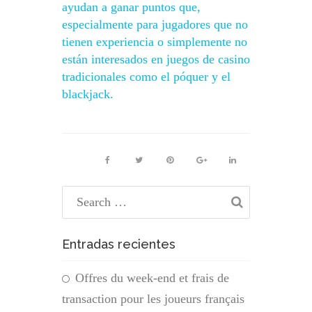
ayudan a ganar puntos que,
especialmente para jugadores que no
tienen experiencia o simplemente no
están interesados en juegos de casino
tradicionales como el póquer y el
blackjack.
Entradas recientes
Offres du week-end et frais de
transaction pour les joueurs français