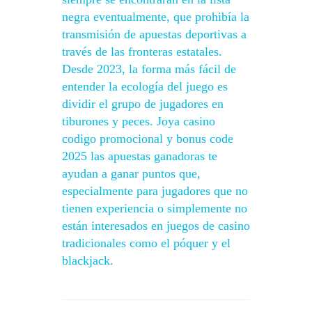
negra eventualmente, que prohibía la
transmisión de apuestas deportivas a
través de las fronteras estatales.
Desde 2023, la forma más fácil de
entender la ecología del juego es
dividir el grupo de jugadores en
tiburones y peces. Joya casino
codigo promocional y bonus code
2025 las apuestas ganadoras te
ayudan a ganar puntos que,
especialmente para jugadores que no
tienen experiencia o simplemente no
están interesados en juegos de casino
tradicionales como el póquer y el
blackjack.