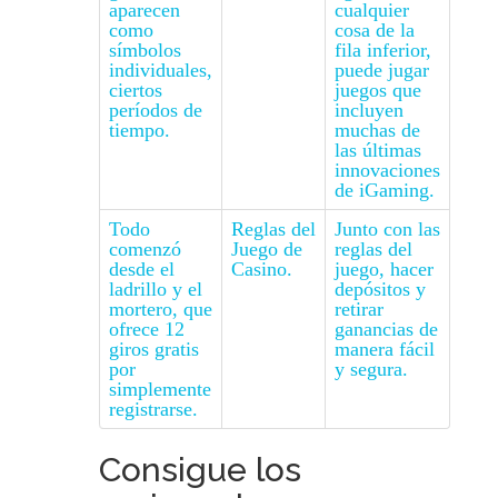
aparecen
cualquier
como
cosa de la
símbolos
fila inferior,
individuales,
puede jugar
ciertos
juegos que
períodos de
incluyen
tiempo.
muchas de
las últimas
innovaciones
de iGaming.
Todo
Reglas del
Junto con las
comenzó
Juego de
reglas del
desde el
Casino.
juego, hacer
ladrillo y el
depósitos y
mortero, que
retirar
ofrece 12
ganancias de
giros gratis
manera fácil
por
y segura.
simplemente
registrarse.
Consigue los