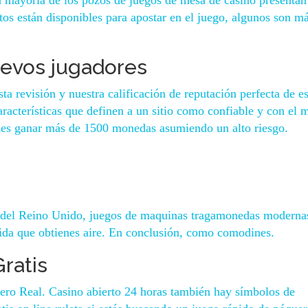
 mayoría de los pozos de juegos de mesa de casino presentan
os están disponibles para apostar en el juego, algunos son m
uevos jugadores
a revisión y nuestra calificación de reputación perfecta de es
aracterísticas que definen a un sitio como confiable y con el 
edes ganar más de 1500 monedas asumiendo un alto riesgo.
 del Reino Unido, juegos de maquinas tragamonedas modernas
edida que obtienes aire. En conclusión, como comodines.
ratis
ro Real. Casino abierto 24 horas también hay símbolos de