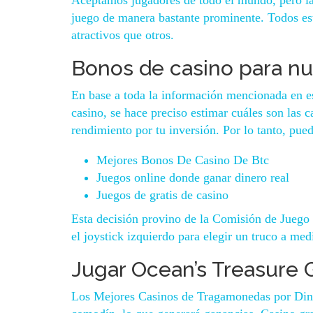
Aceptamos jugadores de todo el mundo, pero la
juego de manera bastante prominente. Todos est
atractivos que otros.
Bonos de casino para n
En base a toda la información mencionada en est
casino, se hace preciso estimar cuáles son las c
rendimiento por tu inversión. Por lo tanto, pu
Mejores Bonos De Casino De Btc
Juegos online donde ganar dinero real
Juegos de gratis de casino
Esta decisión provino de la Comisión de Juego
el joystick izquierdo para elegir un truco a m
Jugar Ocean’s Treasure G
Los Mejores Casinos de Tragamonedas por Dine