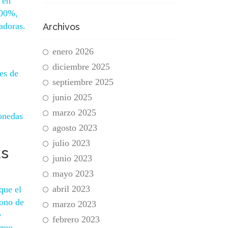
 en
100%,
adoras.
Archivos
enero 2026
diciembre 2025
les de
septiembre 2025
junio 2025
marzo 2025
monedas
agosto 2023
julio 2023
us
junio 2023
mayo 2023
abril 2023
que el
bono de
marzo 2023
e
febrero 2023
rreo