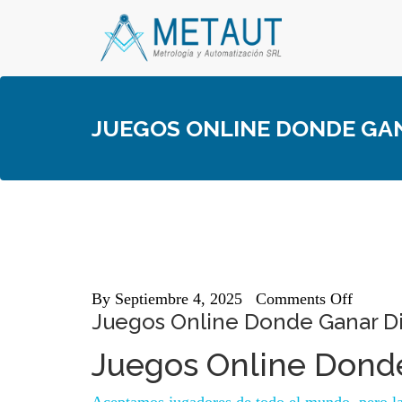
Skip
to
content
JUEGOS ONLINE DONDE GA
By
Septiembre 4, 2025
Comments Off
Juegos Online Donde Ganar D
Juegos Online Dond