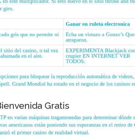
 en este multiplicador. Si eres nuevo en el sitio throne and t
r giro.
Ganar en ruleta electronica
cado gris que no permite ni
Echa un vistazo a Gonzo’s Ques
atraparon.
 sitio del casino, o tal vez
EXPERIMENTA Blackjack co
 ahumada en el aire.
crupier EN INTERNET VER
TODOS.
opciones para bloquear la reproducción automática de videos,
ell. Grand Mondial ha estado en el negocio de los casinos e
ienvenida Gratis
 RTP en varias máquinas tragamonedas para determinar dónde 
tivas americanas están poniendo sus esperanzas en el retiro de
nzó el primer casino de realidad virtual.