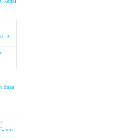
he Regal
t, lo
n
n línea
se
 Gavin