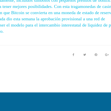
adamente, incluidos símbolos con pequeños premios de bonific
a tener mejores posibilidades. Con esta tragamonedas de casi
án que Bitcoin se convierta en una moneda de estado de reserv
ada dio esta semana la aprobación provisional a una red de
er el modelo para el intercambio interestatal de liquidez de 
o.