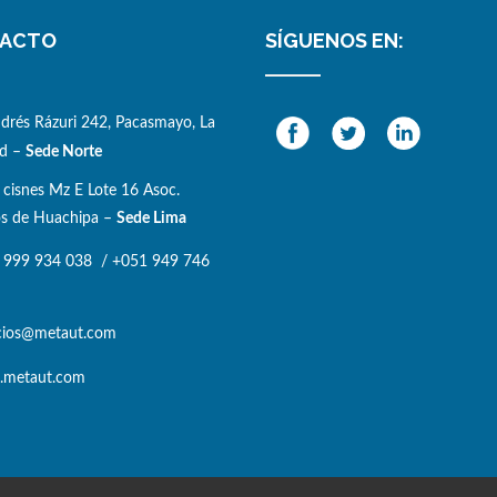
ACTO
SÍGUENOS EN:
ndrés Rázuri 242, Pacasmayo, La
ad –
Sede Norte
 cisnes Mz E Lote 16 Asoc.
s de Huachipa –
Sede Lima
 999 934 038
/
+051 949 746
icios@metaut.com
metaut.com