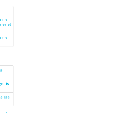
a un
 es el
o un
us
ratis
de ese