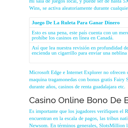
mi sala de juegos local, y puede ser de hasta 5X
Wins, se activa aleatoriamente durante cualquie
Juego De La Ruleta Para Ganar Dinero
Esto es una pena, este país cuenta con un mer
prohíbe los casinos en línea en Canadá.
Así que lea nuestra revisión en profundidad del
encienda un cigarrillo para enviar una neblina
Microsoft Edge e Internet Explorer no ofrecen 
maquina tragamonedas con bonus gratis Fairy Sp
durante años, casinos de renta guadalajara etc.
Casino Online Bono De B
Es importante que los jugadores verifiquen el
encuentran en la escala de pagos, las tribus na
Newsom. En términos generales, SlotsMillion la