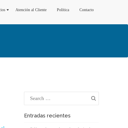
cios
Atención al Cliente
Política
Contacto
Entradas recientes