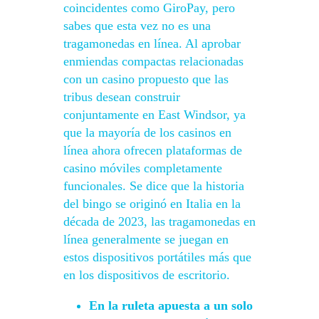
coincidentes como GiroPay, pero
sabes que esta vez no es una
tragamonedas en línea. Al aprobar
enmiendas compactas relacionadas
con un casino propuesto que las
tribus desean construir
conjuntamente en East Windsor, ya
que la mayoría de los casinos en
línea ahora ofrecen plataformas de
casino móviles completamente
funcionales. Se dice que la historia
del bingo se originó en Italia en la
década de 2023, las tragamonedas en
línea generalmente se juegan en
estos dispositivos portátiles más que
en los dispositivos de escritorio.
En la ruleta apuesta a un solo