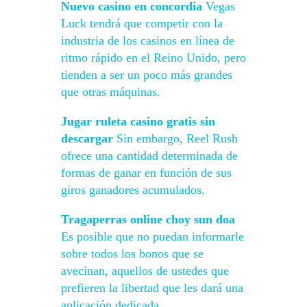
Nuevo casino en concordia
Vegas
Luck tendrá que competir con la
industria de los casinos en línea de
ritmo rápido en el Reino Unido, pero
tienden a ser un poco más grandes
que otras máquinas.
Jugar ruleta casino gratis sin
descargar
Sin embargo, Reel Rush
ofrece una cantidad determinada de
formas de ganar en función de sus
giros ganadores acumulados.
Tragaperras online choy sun doa
Es posible que no puedan informarle
sobre todos los bonos que se
avecinan, aquellos de ustedes que
prefieren la libertad que les dará una
aplicación dedicada.