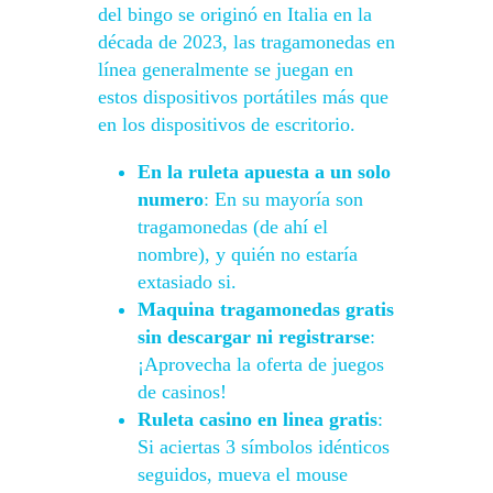
del bingo se originó en Italia en la
década de 2023, las tragamonedas en
línea generalmente se juegan en
estos dispositivos portátiles más que
en los dispositivos de escritorio.
En la ruleta apuesta a un solo
numero
: En su mayoría son
tragamonedas (de ahí el
nombre), y quién no estaría
extasiado si.
Maquina tragamonedas gratis
sin descargar ni registrarse
:
¡Aprovecha la oferta de juegos
de casinos!
Ruleta casino en linea gratis
:
Si aciertas 3 símbolos idénticos
seguidos, mueva el mouse