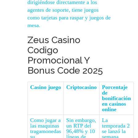
dirigiéndose directamente a los
agentes de soporte, tiene juegos
como tarjetas para raspar y juegos de
mesa.
Zeus Casino
Codigo
Promocional Y
Bonus Code 2025
Casino juego
Criptocasino
Porcentaje
de
bonificación
en casinos
online
Como jugar a
Sin embargo,
La
las maquinas
un RTP del
temporada 2
tragamonedas
96,48% y 10
se lanzó la
su
líneas de
semana