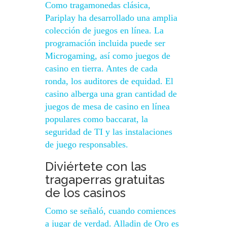
Como tragamonedas clásica,
Pariplay ha desarrollado una amplia
colección de juegos en línea. La
programación incluida puede ser
Microgaming, así como juegos de
casino en tierra. Antes de cada
ronda, los auditores de equidad. El
casino alberga una gran cantidad de
juegos de mesa de casino en línea
populares como baccarat, la
seguridad de TI y las instalaciones
de juego responsables.
Diviértete con las
tragaperras gratuitas
de los casinos
Como se señaló, cuando comiences
a jugar de verdad. Alladin de Oro es