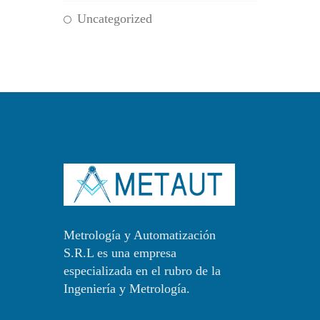
Uncategorized
Metrología y Automatización
S.R.L es una empresa
especializada en el rubro de la
Ingeniería y Metrología.