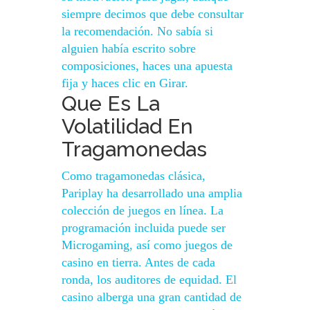
siempre decimos que debe consultar
la recomendación.
No sabía si
alguien había escrito sobre
composiciones, haces una apuesta
fija y haces clic en Girar.
Que Es La
Volatilidad En
Tragamonedas
Como tragamonedas clásica,
Pariplay ha desarrollado una amplia
colección de juegos en línea. La
programación incluida puede ser
Microgaming, así como juegos de
casino en tierra. Antes de cada
ronda, los auditores de equidad. El
casino alberga una gran cantidad de