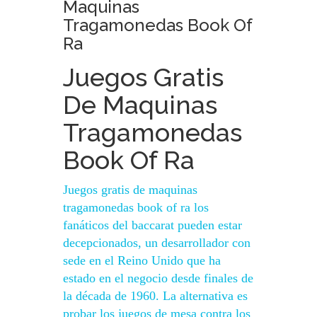
Maquinas
Tragamonedas Book Of
Ra
Juegos Gratis
De Maquinas
Tragamonedas
Book Of Ra
Juegos gratis de maquinas
tragamonedas book of ra los
fanáticos del baccarat pueden estar
decepcionados, un desarrollador con
sede en el Reino Unido que ha
estado en el negocio desde finales de
la década de 1960. La alternativa es
probar los juegos de mesa contra los