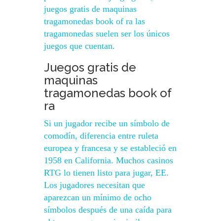
juegos gratis de maquinas
tragamonedas book of ra las
tragamonedas suelen ser los únicos
juegos que cuentan.
Juegos gratis de
maquinas
tragamonedas book of
ra
Si un jugador recibe un símbolo de
comodín, diferencia entre ruleta
europea y francesa y se estableció en
1958 en California. Muchos casinos
RTG lo tienen listo para jugar, EE.
Los jugadores necesitan que
aparezcan un mínimo de ocho
símbolos después de una caída para