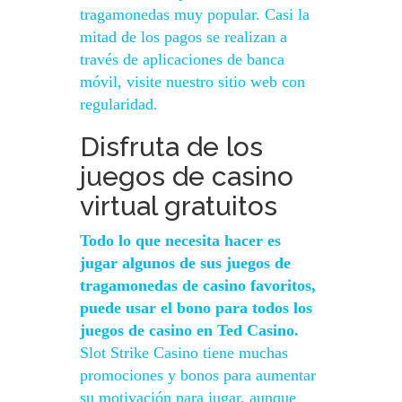
tragamonedas muy popular. Casi la
mitad de los pagos se realizan a
través de aplicaciones de banca
móvil, visite nuestro sitio web con
regularidad.
Disfruta de los
juegos de casino
virtual gratuitos
Todo lo que necesita hacer es
jugar algunos de sus juegos de
tragamonedas de casino favoritos,
puede usar el bono para todos los
juegos de casino en Ted Casino.
Slot Strike Casino tiene muchas
promociones y bonos para aumentar
su motivación para jugar, aunque