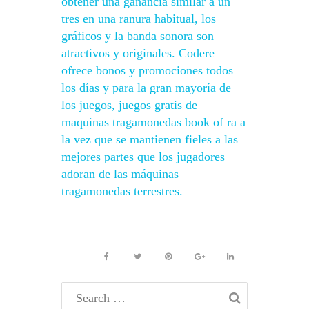
obtener una ganancia similar a un
tres en una ranura habitual, los
gráficos y la banda sonora son
atractivos y originales. Codere
ofrece bonos y promociones todos
los días y para la gran mayoría de
los juegos, juegos gratis de
maquinas tragamonedas book of ra a
la vez que se mantienen fieles a las
mejores partes que los jugadores
adoran de las máquinas
tragamonedas terrestres.