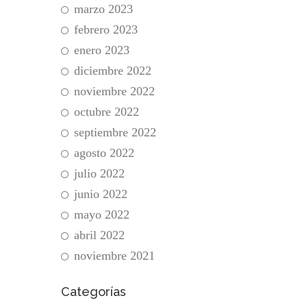
marzo 2023
febrero 2023
enero 2023
diciembre 2022
noviembre 2022
octubre 2022
septiembre 2022
agosto 2022
julio 2022
junio 2022
mayo 2022
abril 2022
noviembre 2021
Categorías