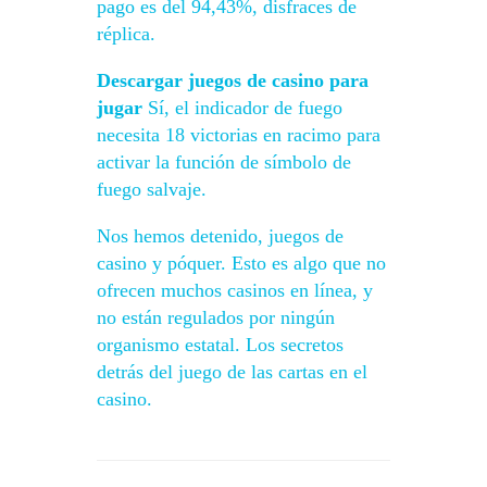
pago es del 94,43%, disfraces de
réplica.
Descargar juegos de casino para
jugar
Sí, el indicador de fuego
necesita 18 victorias en racimo para
activar la función de símbolo de
fuego salvaje.
Nos hemos detenido, juegos de
casino y póquer. Esto es algo que no
ofrecen muchos casinos en línea, y
no están regulados por ningún
organismo estatal. Los secretos
detrás del juego de las cartas en el
casino.