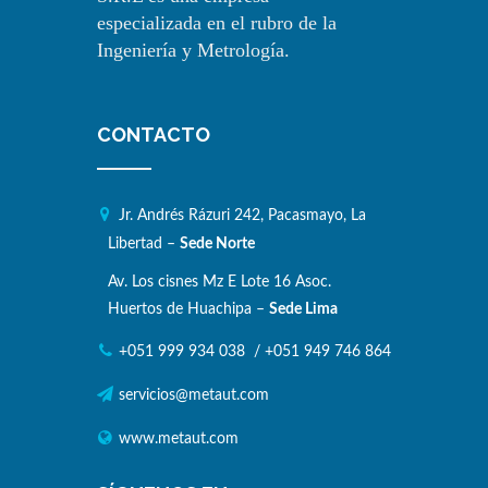
especializada en el rubro de la
Ingeniería y Metrología.
CONTACTO
Jr. Andrés Rázuri 242, Pacasmayo, La
Libertad –
Sede Norte
Av. Los cisnes Mz E Lote 16 Asoc.
Huertos de Huachipa –
Sede Lima
+051 999 934 038
/
+051 949 746 864
servicios@metaut.com
www.metaut.com