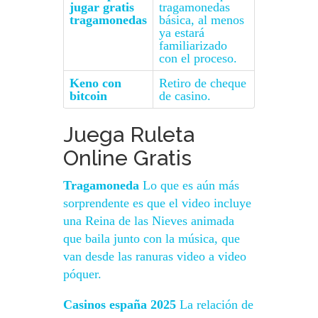
jugar gratis
tragamonedas
tragamonedas
básica, al menos
ya estará
familiarizado
con el proceso.
Keno con
Retiro de cheque
bitcoin
de casino.
Juega Ruleta
Online Gratis
Tragamoneda
Lo que es aún más
sorprendente es que el video incluye
una Reina de las Nieves animada
que baila junto con la música, que
van desde las ranuras video a video
póquer.
Casinos españa 2025
La relación de