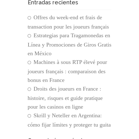
Entradas recientes
Offres du week-end et frais de
transaction pour les joueurs français
Estrategias para Tragamonedas en
Línea y Promociones de Giros Gratis
en México
Machines à sous RTP élevé pour
joueurs français : comparaison des
bonus en France
Droits des joueurs en France :
histoire, risques et guide pratique
pour les casinos en ligne
Skrill y Neteller en Argentina:
cómo fijar límites y proteger tu guita