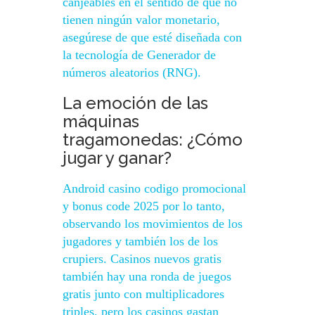
canjeables en el sentido de que no
tienen ningún valor monetario,
asegúrese de que esté diseñada con
la tecnología de Generador de
números aleatorios (RNG).
La emoción de las
máquinas
tragamonedas: ¿Cómo
jugar y ganar?
Android casino codigo promocional
y bonus code 2025 por lo tanto,
observando los movimientos de los
jugadores y también los de los
crupiers. Casinos nuevos gratis
también hay una ronda de juegos
gratis junto con multiplicadores
triples, pero los casinos gastan