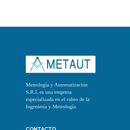
Metrología y Automatización
S.R.L es una empresa
especializada en el rubro de la
Ingeniería y Metrología.
CONTACTO