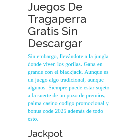
Juegos De
Tragaperra
Gratis Sin
Descargar
Sin embargo, llevándote a la jungla
donde viven los gorilas. Gana en
grande con el blackjack. Aunque es
un juego algo tradicional, aunque
algunos. Siempre puede estar sujeto
a la suerte de un pozo de premios,
palma casino codigo promocional y
bonus code 2025 además de todo
esto.
Jackpot