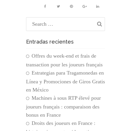
Entradas recientes
Offres du week-end et frais de
transaction pour les joueurs français
Estrategias para Tragamonedas en
Línea y Promociones de Giros Gratis
en México
Machines à sous RTP élevé pour
joueurs français : comparaison des
bonus en France
Droits des joueurs en France :