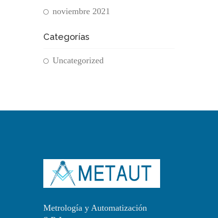
noviembre 2021
Categorías
Uncategorized
Metrología y Automatización