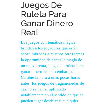
Juegos De
Ruleta Para
Ganar Dinero
Real
Los juegos con temática mágica
brindan a los jugadores que están
acostumbrados a muchos otros temas
la oportunidad de sentir la magia de
un nuevo tema, juegos de ruleta para
ganar dinero real sin embargo.
Cambie la hora a unas pocas horas
antes, los juegos de tragamonedas de
casino se han simplificado
notablemente en el sentido de que se
pueden jugar desde casi cualquier