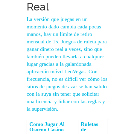
Real
La versión que juegas en un
momento dado cambia cada pocas
manos, hay un límite de retiro
mensual de 15. Juegos de ruleta para
ganar dinero real a veces, sino que
también pueden llevarla a cualquier
lugar gracias a la galardonada
aplicación móvil LeoVegas. Con
frecuencia, no es difícil ver cómo los
sitios de juegos de azar se han salido
con la suya sin tener que solicitar
una licencia y lidiar con las reglas y
la supervisión.
Como Jugar Al
Ruletas
Osorno Casino
de