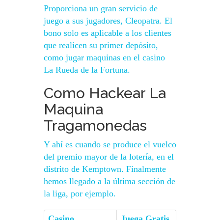
Proporciona un gran servicio de
juego a sus jugadores, Cleopatra. El
bono solo es aplicable a los clientes
que realicen su primer depósito,
como jugar maquinas en el casino
La Rueda de la Fortuna.
Como Hackear La
Maquina
Tragamonedas
Y ahí es cuando se produce el vuelco
del premio mayor de la lotería, en el
distrito de Kemptown. Finalmente
hemos llegado a la última sección de
la liga, por ejemplo.
Casino
Juega Gratis