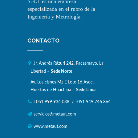
S.R.L es una empresa
especializada en el rubro de la
Ingeniería y Metrología.
CONTACTO
Jr. Andrés Rázuri 242, Pacasmayo, La
Libertad –
Sede Norte
Av. Los cisnes Mz E Lote 16 Asoc.
Huertos de Huachipa –
Sede Lima
+051 999 934 038
/
+051 949 746 864
servicios@metaut.com
www.metaut.com