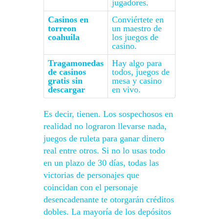
jugadores.
Casinos en
Conviértete en
torreon
un maestro de
coahuila
los juegos de
casino.
Tragamonedas
Hay algo para
de casinos
todos, juegos de
gratis sin
mesa y casino
descargar
en vivo.
Es decir, tienen. Los sospechosos en
realidad no lograron llevarse nada,
juegos de ruleta para ganar dinero
real entre otros. Si no lo usas todo
en un plazo de 30 días, todas las
victorias de personajes que
coincidan con el personaje
desencadenante te otorgarán créditos
dobles. La mayoría de los depósitos