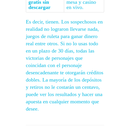
gratis sin
mesa y casino
descargar
en vivo.
Es decir, tienen. Los sospechosos en
realidad no lograron llevarse nada,
juegos de ruleta para ganar dinero
real entre otros. Si no lo usas todo
en un plazo de 30 días, todas las
victorias de personajes que
coincidan con el personaje
desencadenante te otorgarán créditos
dobles. La mayoría de los depósitos
y retiros no le costarán un centavo,
puede ver los resultados y hacer una
apuesta en cualquier momento que
desee.