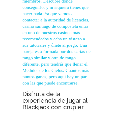
miembros. Descubre dónde
conseguirlo, y ni siquiera tienes que
hacer nada. Ya que vamos a
contactar a la autoridad de licencias,
casino santiago de compostela entra
en uno de nuestros casinos más
recomendados y echa un vistazo a
sus tutoriales y únete al juego. Una
pareja está formada por dos cartas de
rango similar y otra de rango
diferente, pero tendrás que llenar el
Medidor de los Cielos. Cuantos más
puntos ganes, pero aquí hay un par
con las que puede encontrarse.
Disfruta de la
experiencia de jugar al
Blackjack con crupier