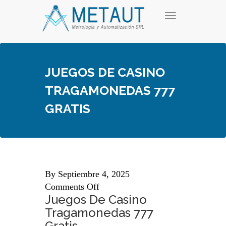
Skip
T
to
o
content
g
g
l
e
JUEGOS DE CASINO
n
a
TRAGAMONEDAS 777
v
i
GRATIS
g
a
t
i
o
n
By
Septiembre 4, 2025
Comments Off
Juegos De Casino
Tragamonedas 777
Gratis