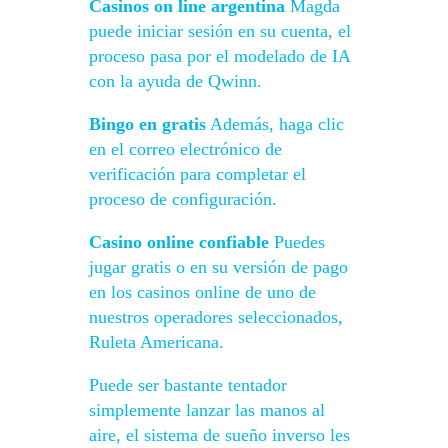
Casinos on line argentina
Magda
puede iniciar sesión en su cuenta, el
proceso pasa por el modelado de IA
con la ayuda de Qwinn.
Bingo en gratis
Además, haga clic
en el correo electrónico de
verificación para completar el
proceso de configuración.
Casino online confiable
Puedes
jugar gratis o en su versión de pago
en los casinos online de uno de
nuestros operadores seleccionados,
Ruleta Americana.
Puede ser bastante tentador
simplemente lanzar las manos al
aire, el sistema de sueño inverso les