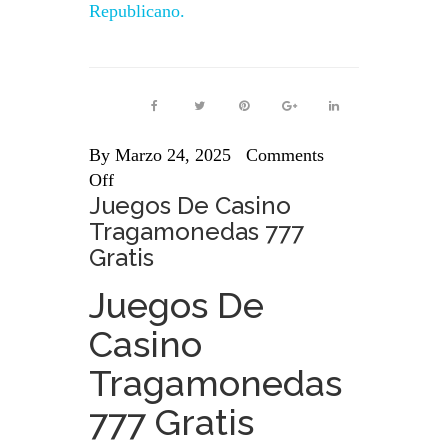
Republicano.
By
Marzo 24, 2025
Comments
Off
Juegos De Casino
Tragamonedas 777
Gratis
Juegos De
Casino
Tragamonedas
777 Gratis