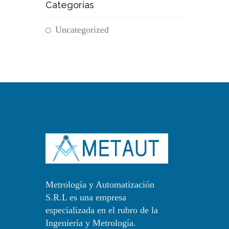
Categorías
Uncategorized
Metrología y Automatización
S.R.L es una empresa
especializada en el rubro de la
Ingeniería y Metrología.