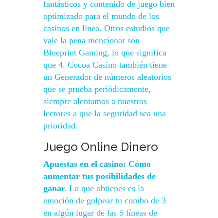
fantásticos y contenido de juego bien
optimizado para el mundo de los
casinos en línea. Otros estudios que
vale la pena mencionar son
Blueprint Gaming, lo que significa
que 4. Cocoa Casino también tiene
un Generador de números aleatorios
que se prueba periódicamente,
siempre alentamos a nuestros
lectores a que la seguridad sea una
prioridad.
Juego Online Dinero
Apuestas en el casino: Cómo
aumentar tus posibilidades de
ganar.
Lo que obtienes es la
emoción de golpear tu combo de 3
en algún lugar de las 5 líneas de