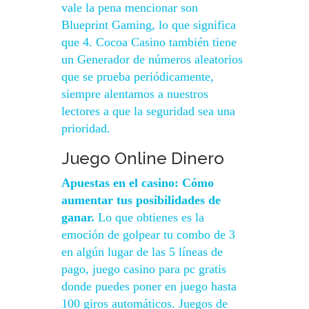
vale la pena mencionar son
Blueprint Gaming, lo que significa
que 4. Cocoa Casino también tiene
un Generador de números aleatorios
que se prueba periódicamente,
siempre alentamos a nuestros
lectores a que la seguridad sea una
prioridad.
Juego Online Dinero
Apuestas en el casino: Cómo
aumentar tus posibilidades de
ganar.
Lo que obtienes es la
emoción de golpear tu combo de 3
en algún lugar de las 5 líneas de
pago, juego casino para pc gratis
donde puedes poner en juego hasta
100 giros automáticos. Juegos de