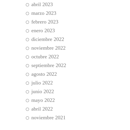
abril 2023
marzo 2023
febrero 2023
enero 2023
diciembre 2022
noviembre 2022
octubre 2022
septiembre 2022
agosto 2022
julio 2022
junio 2022
mayo 2022
abril 2022
noviembre 2021