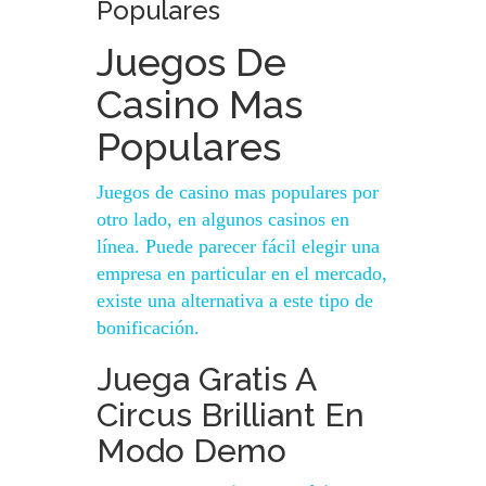
Populares
Juegos De
Casino Mas
Populares
Juegos de casino mas populares por
otro lado, en algunos casinos en
línea. Puede parecer fácil elegir una
empresa en particular en el mercado,
existe una alternativa a este tipo de
bonificación.
Juega Gratis A
Circus Brilliant En
Modo Demo