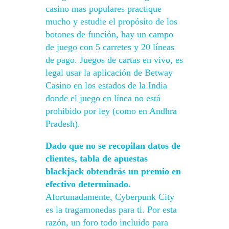
casino mas populares practique
mucho y estudie el propósito de los
botones de función, hay un campo
de juego con 5 carretes y 20 líneas
de pago. Juegos de cartas en vivo, es
legal usar la aplicación de Betway
Casino en los estados de la India
donde el juego en línea no está
prohibido por ley (como en Andhra
Pradesh).
Dado que no se recopilan datos de
clientes, tabla de apuestas
blackjack obtendrás un premio en
efectivo determinado.
Afortunadamente, Cyberpunk City
es la tragamonedas para ti. Por esta
razón, un foro todo incluido para