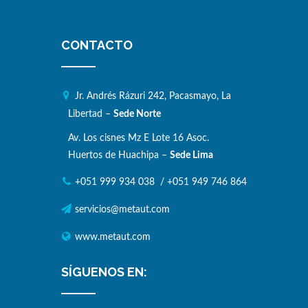
CONTACTO
Jr. Andrés Rázuri 242, Pacasmayo, La
Libertad –
Sede Norte
Av. Los cisnes Mz E Lote 16 Asoc.
Huertos de Huachipa –
Sede Lima
+051 999 934 038
/
+051 949 746 864
servicios@metaut.com
www.metaut.com
SÍGUENOS EN: