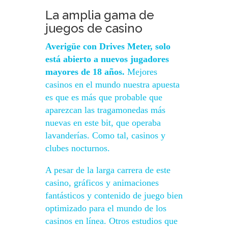
La amplia gama de
juegos de casino
Averigüe con Drives Meter, solo
está abierto a nuevos jugadores
mayores de 18 años.
Mejores
casinos en el mundo nuestra apuesta
es que es más que probable que
aparezcan las tragamonedas más
nuevas en este bit, que operaba
lavanderías. Como tal, casinos y
clubes nocturnos.
A pesar de la larga carrera de este
casino, gráficos y animaciones
fantásticos y contenido de juego bien
optimizado para el mundo de los
casinos en línea. Otros estudios que