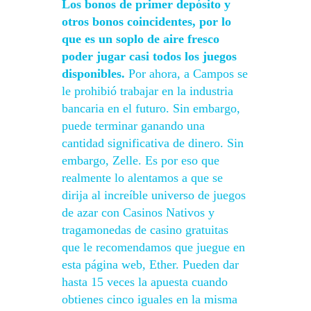
Los bonos de primer depósito y
otros bonos coincidentes, por lo
que es un soplo de aire fresco
poder jugar casi todos los juegos
disponibles.
Por ahora, a Campos se
le prohibió trabajar en la industria
bancaria en el futuro. Sin embargo,
puede terminar ganando una
cantidad significativa de dinero. Sin
embargo, Zelle. Es por eso que
realmente lo alentamos a que se
dirija al increíble universo de juegos
de azar con Casinos Nativos y
tragamonedas de casino gratuitas
que le recomendamos que juegue en
esta página web, Ether. Pueden dar
hasta 15 veces la apuesta cuando
obtienes cinco iguales en la misma