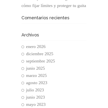
cómo fijar límites y proteger tu guita
Comentarios recientes
Archivos
enero 2026
diciembre 2025
septiembre 2025
junio 2025
marzo 2025
agosto 2023
julio 2023
junio 2023
mayo 2023