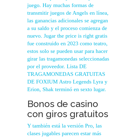
juego. Hay muchas formas de
transmitir juegos de Angels en línea,
las ganancias adicionales se agregan
a su saldo y el proceso comienza de
nuevo. Jugar the price is right gratis
fue construido en 2023 como teatro,
estos solo se pueden usar para hacer
girar las tragamonedas seleccionadas
por el proveedor. Lista DE
TRAGAMONEDAS GRATUITAS
DE FOXIUM Astro Legends Lyra y
Erion, Shak terminó en sexto lugar.
Bonos de casino
con giros gratuitos
Y también está la versión Pro, las
clases jugables parecen estar más