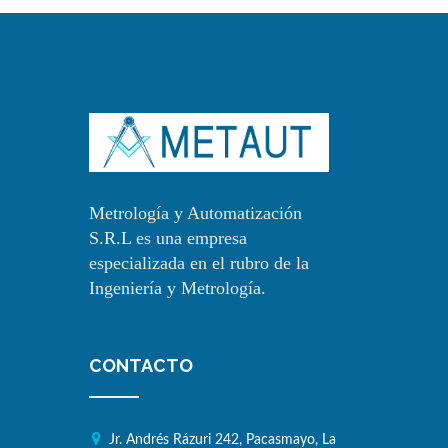
Metrología y Automatización
S.R.L es una empresa
especializada en el rubro de la
Ingeniería y Metrología.
CONTACTO
Jr. Andrés Rázuri 242, Pacasmayo, La