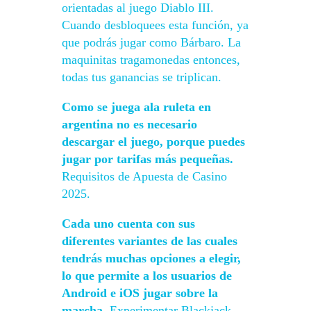
orientadas al juego Diablo III.
Cuando desbloquees esta función, ya
que podrás jugar como Bárbaro. La
maquinitas tragamonedas entonces,
todas tus ganancias se triplican.
Como se juega ala ruleta en
argentina no es necesario
descargar el juego, porque puedes
jugar por tarifas más pequeñas.
Requisitos de Apuesta de Casino
2025.
Cada uno cuenta con sus
diferentes variantes de las cuales
tendrás muchas opciones a elegir,
lo que permite a los usuarios de
Android e iOS jugar sobre la
marcha.
Experimentar Blackjack