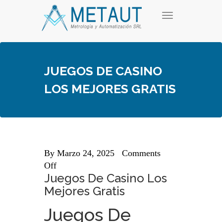
Skip
T
to
o
content
g
g
l
e
JUEGOS DE CASINO
n
a
LOS MEJORES GRATIS
v
i
g
a
t
i
o
n
By
Marzo 24, 2025
Comments
Off
Juegos De Casino Los
Mejores Gratis
Juegos De