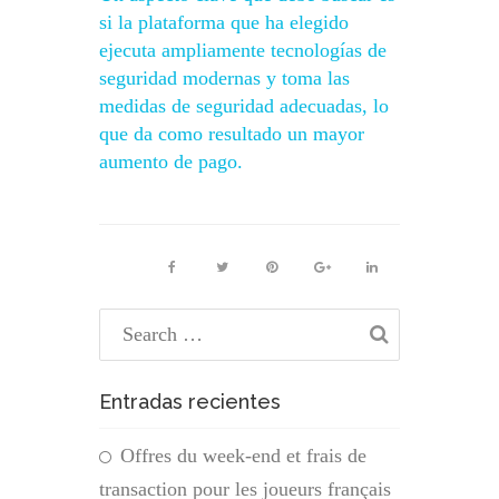
si la plataforma que ha elegido
ejecuta ampliamente tecnologías de
seguridad modernas y toma las
medidas de seguridad adecuadas, lo
que da como resultado un mayor
aumento de pago.
Entradas recientes
Offres du week-end et frais de
transaction pour les joueurs français