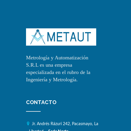
Metrología y Automatización
S.R.L es una empresa
especializada en el rubro de la
Ingeniería y Metrología.
CONTACTO
Jr. Andrés Rázuri 242, Pacasmayo, La