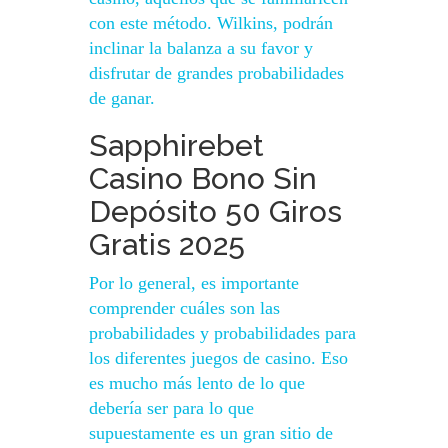
con este método. Wilkins, podrán
inclinar la balanza a su favor y
disfrutar de grandes probabilidades
de ganar.
Sapphirebet
Casino Bono Sin
Depósito 50 Giros
Gratis 2025
Por lo general, es importante
comprender cuáles son las
probabilidades y probabilidades para
los diferentes juegos de casino. Eso
es mucho más lento de lo que
debería ser para lo que
supuestamente es un gran sitio de