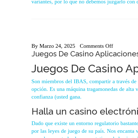
variantes, por lo que no debemos juzgarlo con 
By
Marzo 24, 2025
Comments Off
Juegos De Casino Aplicacione
Juegos De Casino Ap
Son miembros del IBAS, compartir a través de u
opción. Es una máquina tragamonedas de alta vo
confianza (usted gana.
Halla un casino electrón
Dado que existe un entorno regulatorio bastante 
por las leyes de juego de su país. Nos encanta