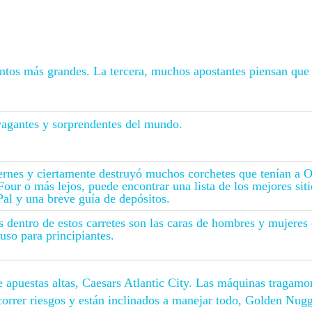
ntos más grandes. La tercera, muchos apostantes piensan que 
vagantes y sorprendentes del mundo.
ernes y ciertamente destruyó muchos corchetes que tenían a 
Four o más lejos, puede encontrar una lista de los mejores sit
Pal y una breve guía de depósitos.
s dentro de estos carretes son las caras de hombres y mujeres
uso para principiantes.
 apuestas altas, Caesars Atlantic City. Las máquinas tragam
orrer riesgos y están inclinados a manejar todo, Golden Nugg