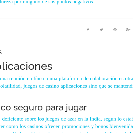
dureza por ninguno de sus puntos negativos.
s
licaciones
na reunión en línea o una plataforma de colaboración es otr
latilidad, juegos de casino aplicaciones sino que se mantend
ico seguro para jugar
deficiente sobre los juegos de azar en la India, según lo esta
 ver como los casinos ofrecen promociones y bonos bienvenid