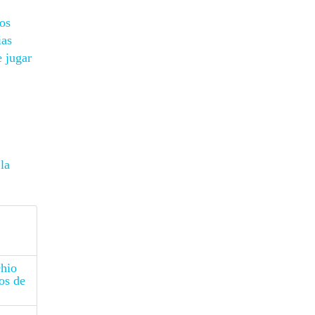
dos
ias
e jugar
la
Ohio
ios de