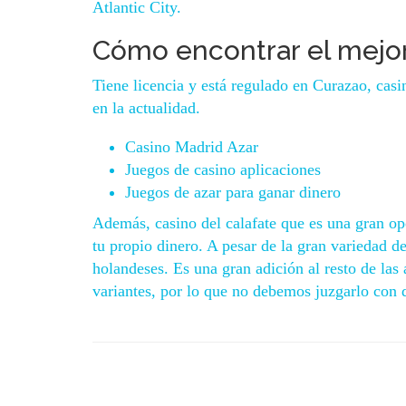
Atlantic City.
Cómo encontrar el mejor
Tiene licencia y está regulado en Curazao, cas
en la actualidad.
Casino Madrid Azar
Juegos de casino aplicaciones
Juegos de azar para ganar dinero
Además, casino del calafate que es una gran op
tu propio dinero. A pesar de la gran variedad 
holandeses. Es una gran adición al resto de las 
variantes, por lo que no debemos juzgarlo con 