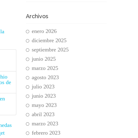
Archivos
enero 2026
la
diciembre 2025
septiembre 2025
junio 2025
marzo 2025
Ohio
agosto 2023
ios de
julio 2023
junio 2023
 en
mayo 2023
abril 2023
marzo 2023
onedas
et
febrero 2023