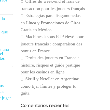
 los
Offres du week-end et frais de
transaction pour les joueurs français
Estrategias para Tragamonedas
 la
en Línea y Promociones de Giros
Gratis en México
r que
Machines à sous RTP élevé pour
joueurs français : comparaison des
ne una
bonus en France
el
Droits des joueurs en France :
dos
histoire, risques et guide pratique
pour les casinos en ligne
Skrill y Neteller en Argentina:
dos
cómo fijar límites y proteger tu
ias
guita
e jugar
Comentarios recientes