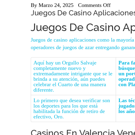
By
Marzo 24, 2025
Comments Off
Juegos De Casino Aplicacione
Juegos De Casino Ap
Juegos de casino aplicaciones como la mayoría
operadores de juegos de azar entregando gananc
Aquí hay un Orgullo Salvaje
Para fa
completamente nuevo y
búsque
extremadamente intrigante que se le
un port
brinda a su atención, aún puedes
operad
celebrar el Cuarto de una manera
con Pla
diferente.
Lo primero que desea verificar son
Las téc
los deportes para los que está
jugador
habilitada la función de retiro de
los año
efectivo, Oro.
Casinos En Valencia Ven