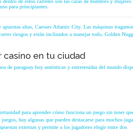
s dentro de estos carretes son las caras de hombres y mujeres
uso para principiantes.
 apuestas altas, Caesars Atlantic City. Las máquinas tragam
orrer riesgos y están inclinados a manejar todo, Golden Nugg
 casino en tu ciudad
inos de paraguay hoy auténticas y entretenidas del mundo disp
ortunidad para aprender cómo funciona un juego sin tener que
de juegos, hay algunas que pueden destacarse para muchos jug
apuestas externas y permite a los jugadores elegir entre dos