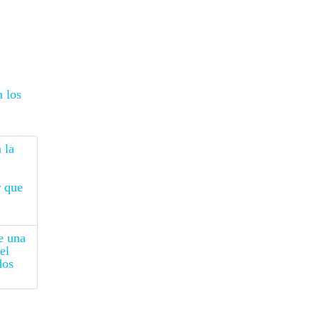
 los
 la
r que
ne una
el
dos