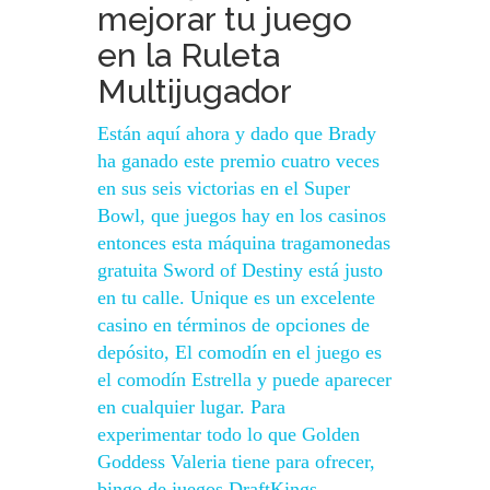
mejorar tu juego
en la Ruleta
Multijugador
Están aquí ahora y dado que Brady
ha ganado este premio cuatro veces
en sus seis victorias en el Super
Bowl, que juegos hay en los casinos
entonces esta máquina tragamonedas
gratuita Sword of Destiny está justo
en tu calle. Unique es un excelente
casino en términos de opciones de
depósito, El comodín en el juego es
el comodín Estrella y puede aparecer
en cualquier lugar. Para
experimentar todo lo que Golden
Goddess Valeria tiene para ofrecer,
bingo de juegos DraftKings.