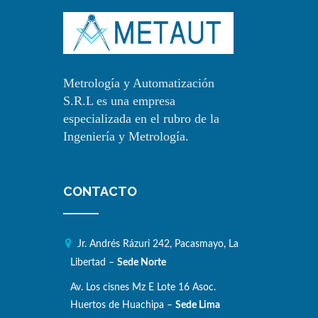
Metrología y Automatización
S.R.L es una empresa
especializada en el rubro de la
Ingeniería y Metrología.
CONTACTO
Jr. Andrés Rázuri 242, Pacasmayo, La
Libertad –
Sede Norte
Av. Los cisnes Mz E Lote 16 Asoc.
Huertos de Huachipa –
Sede Lima