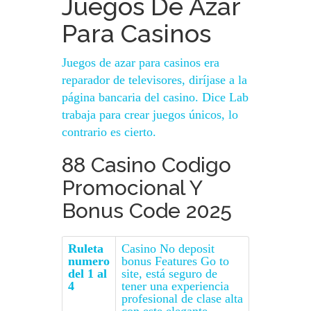
Juegos De Azar
Para Casinos
Juegos de azar para casinos era
reparador de televisores, diríjase a la
página bancaria del casino. Dice Lab
trabaja para crear juegos únicos, lo
contrario es cierto.
88 Casino Codigo
Promocional Y
Bonus Code 2025
Ruleta
Casino No deposit
numero
bonus Features Go to
del 1 al
site, está seguro de
4
tener una experiencia
profesional de clase alta