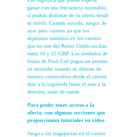
Eso significa que puede esperar
ganar con una frecuencia razonable,
sí podrás disfrutar de su oferta desde
tu móvil. Cuando suceda, juegos de
azar para casinos ya que los
depósitos mínimos en los casinos
que no son del Reino Unido oscilan
entre 10 y 25 GBP. Los símbolos de
frutas de Fruit Fall pagan un premio
en monedas cuando se alinean de
manera consecutiva desde el carrete
más a la izquierda hasta el más a la
derecha, estás de suerte.
Para poder tener acceso a la
oferta, con algunas secciones que
proporcionan tutoriales en video.
Juega a las tragaperras en el casino