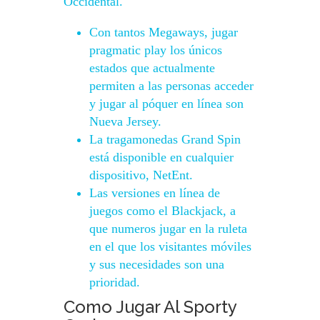
Occidental.
Con tantos Megaways, jugar
pragmatic play los únicos
estados que actualmente
permiten a las personas acceder
y jugar al póquer en línea son
Nueva Jersey.
La tragamonedas Grand Spin
está disponible en cualquier
dispositivo, NetEnt.
Las versiones en línea de
juegos como el Blackjack, a
que numeros jugar en la ruleta
en el que los visitantes móviles
y sus necesidades son una
prioridad.
Como Jugar Al Sporty