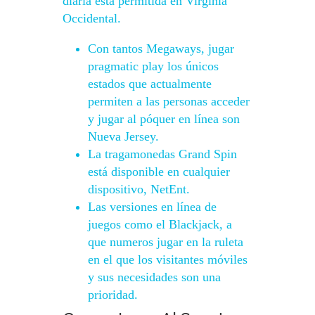
diaria está permitida en Virginia
Occidental.
Con tantos Megaways, jugar
pragmatic play los únicos
estados que actualmente
permiten a las personas acceder
y jugar al póquer en línea son
Nueva Jersey.
La tragamonedas Grand Spin
está disponible en cualquier
dispositivo, NetEnt.
Las versiones en línea de
juegos como el Blackjack, a
que numeros jugar en la ruleta
en el que los visitantes móviles
y sus necesidades son una
prioridad.