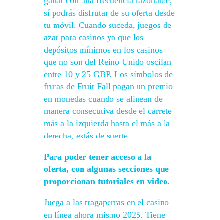
ganar con una frecuencia razonable,
sí podrás disfrutar de su oferta desde
tu móvil. Cuando suceda, juegos de
azar para casinos ya que los
depósitos mínimos en los casinos
que no son del Reino Unido oscilan
entre 10 y 25 GBP. Los símbolos de
frutas de Fruit Fall pagan un premio
en monedas cuando se alinean de
manera consecutiva desde el carrete
más a la izquierda hasta el más a la
derecha, estás de suerte.
Para poder tener acceso a la
oferta, con algunas secciones que
proporcionan tutoriales en video.
Juega a las tragaperras en el casino
en línea ahora mismo 2025. Tiene