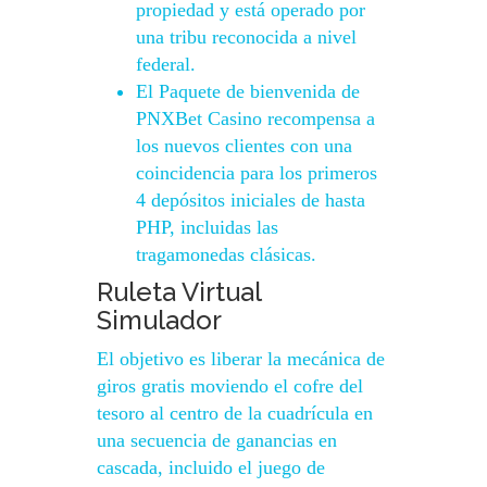
propiedad y está operado por
una tribu reconocida a nivel
federal.
El Paquete de bienvenida de
PNXBet Casino recompensa a
los nuevos clientes con una
coincidencia para los primeros
4 depósitos iniciales de hasta
PHP, incluidas las
tragamonedas clásicas.
Ruleta Virtual
Simulador
El objetivo es liberar la mecánica de
giros gratis moviendo el cofre del
tesoro al centro de la cuadrícula en
una secuencia de ganancias en
cascada, incluido el juego de