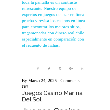
toda la pantalla es un contraste
refrescante. Nuestro equipo de
expertos en juegos de azar en línea
prueba y revisa los casinos en línea
para encontrar los mejores sitios,
tragamonedas con dinero real chile
especialmente en comparación con
el recuento de fichas.
By
Marzo 24, 2025
Comments
Off
Juegos Casino Marina
Del Sol