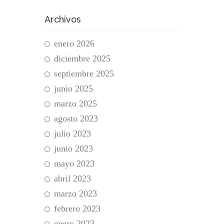
Archivos
enero 2026
diciembre 2025
septiembre 2025
junio 2025
marzo 2025
agosto 2023
julio 2023
junio 2023
mayo 2023
abril 2023
marzo 2023
febrero 2023
enero 2023