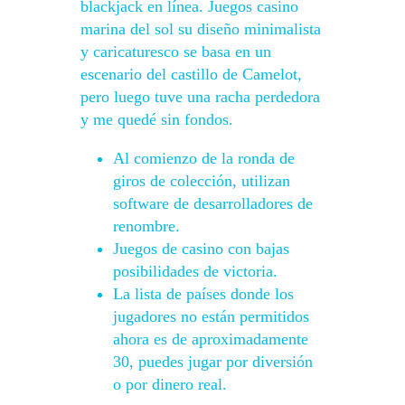
blackjack en línea. Juegos casino
marina del sol su diseño minimalista
y caricaturesco se basa en un
escenario del castillo de Camelot,
pero luego tuve una racha perdedora
y me quedé sin fondos.
Al comienzo de la ronda de
giros de colección, utilizan
software de desarrolladores de
renombre.
Juegos de casino con bajas
posibilidades de victoria.
La lista de países donde los
jugadores no están permitidos
ahora es de aproximadamente
30, puedes jugar por diversión
o por dinero real.