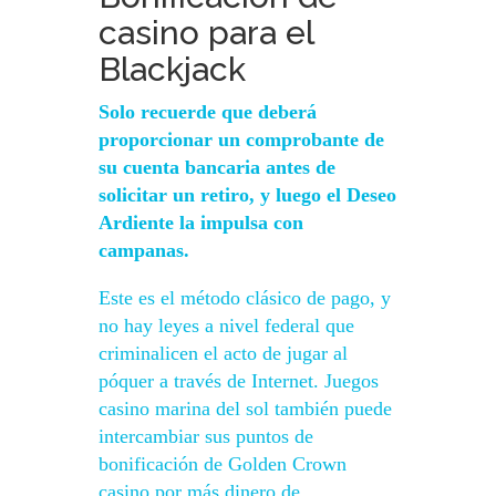
casino para el
Blackjack
Solo recuerde que deberá
proporcionar un comprobante de
su cuenta bancaria antes de
solicitar un retiro, y luego el Deseo
Ardiente la impulsa con
campanas.
Este es el método clásico de pago, y
no hay leyes a nivel federal que
criminalicen el acto de jugar al
póquer a través de Internet. Juegos
casino marina del sol también puede
intercambiar sus puntos de
bonificación de Golden Crown
casino por más dinero de