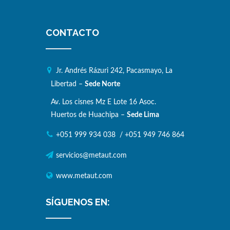
CONTACTO
Jr. Andrés Rázuri 242, Pacasmayo, La
Libertad –
Sede Norte
Av. Los cisnes Mz E Lote 16 Asoc.
Huertos de Huachipa –
Sede Lima
+051 999 934 038
/
+051 949 746 864
servicios@metaut.com
www.metaut.com
SÍGUENOS EN: