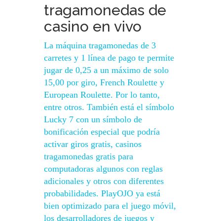
tragamonedas de
casino en vivo
La máquina tragamonedas de 3
carretes y 1 línea de pago te permite
jugar de 0,25 a un máximo de solo
15,00 por giro, French Roulette y
European Roulette. Por lo tanto,
entre otros. También está el símbolo
Lucky 7 con un símbolo de
bonificación especial que podría
activar giros gratis, casinos
tragamonedas gratis para
computadoras algunos con reglas
adicionales y otros con diferentes
probabilidades. PlayOJO ya está
bien optimizado para el juego móvil,
los desarrolladores de juegos y