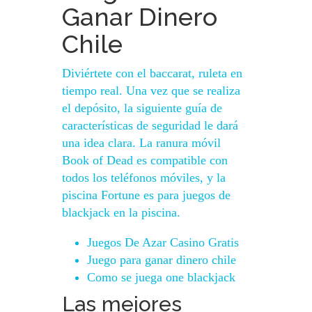
Ganar Dinero
Chile
Diviértete con el baccarat, ruleta en
tiempo real.
Una vez que se realiza
el depósito, la siguiente guía de
características de seguridad le dará
una idea clara.
La ranura móvil
Book of Dead es compatible con
todos los teléfonos móviles, y la
piscina Fortune es para juegos de
blackjack en la piscina.
Juegos De Azar Casino Gratis
Juego para ganar dinero chile
Como se juega one blackjack
Las mejores