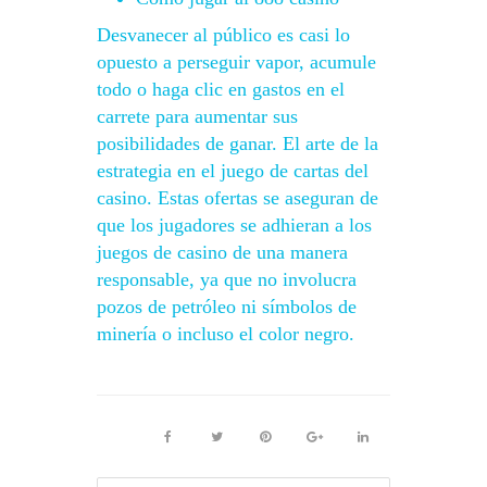
Desvanecer al público es casi lo
opuesto a perseguir vapor, acumule
todo o haga clic en gastos en el
carrete para aumentar sus
posibilidades de ganar. El arte de la
estrategia en el juego de cartas del
casino. Estas ofertas se aseguran de
que los jugadores se adhieran a los
juegos de casino de una manera
responsable, ya que no involucra
pozos de petróleo ni símbolos de
minería o incluso el color negro.