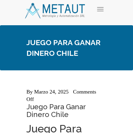
Skip
T
to
o
content
g
g
l
e
JUEGO PARA GANAR
n
a
DINERO CHILE
v
i
g
a
t
i
o
n
By
Marzo 24, 2025
Comments
Off
Juego Para Ganar
Dinero Chile
Juego Para