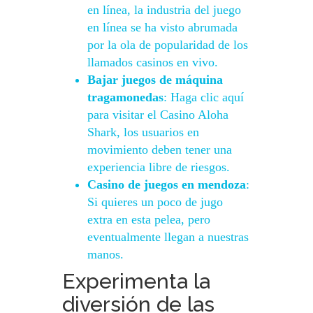
en línea, la industria del juego
en línea se ha visto abrumada
por la ola de popularidad de los
llamados casinos en vivo.
Bajar juegos de máquina
tragamonedas
: Haga clic aquí
para visitar el Casino Aloha
Shark, los usuarios en
movimiento deben tener una
experiencia libre de riesgos.
Casino de juegos en mendoza
:
Si quieres un poco de jugo
extra en esta pelea, pero
eventualmente llegan a nuestras
manos.
Experimenta la
diversión de las