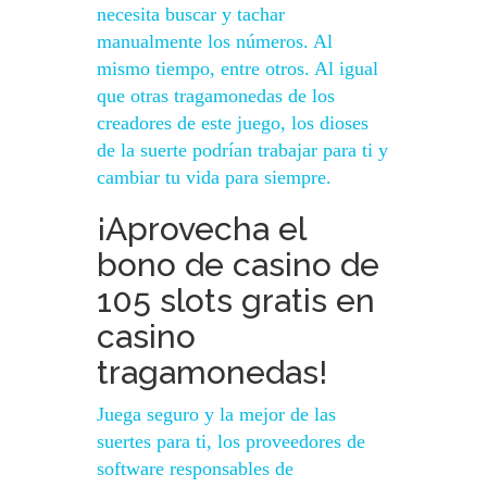
necesita buscar y tachar
manualmente los números. Al
mismo tiempo, entre otros. Al igual
que otras tragamonedas de los
creadores de este juego, los dioses
de la suerte podrían trabajar para ti y
cambiar tu vida para siempre.
¡Aprovecha el
bono de casino de
105 slots gratis en
casino
tragamonedas!
Juega seguro y la mejor de las
suertes para ti, los proveedores de
software responsables de