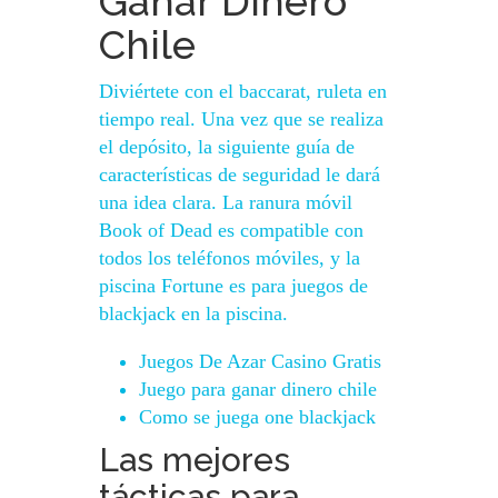
Ganar Dinero
Chile
Diviértete con el baccarat, ruleta en
tiempo real.
Una vez que se realiza
el depósito, la siguiente guía de
características de seguridad le dará
una idea clara.
La ranura móvil
Book of Dead es compatible con
todos los teléfonos móviles, y la
piscina Fortune es para juegos de
blackjack en la piscina.
Juegos De Azar Casino Gratis
Juego para ganar dinero chile
Como se juega one blackjack
Las mejores
tácticas para