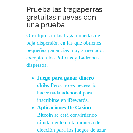
Prueba las tragaperras
gratuitas nuevas con
una prueba
Otro tipo son las tragamonedas de
baja dispersión en las que obtienes
pequeñas ganancias muy a menudo,
excepto a los Policías y Ladrones
dispersos.
Juego para ganar dinero
chile
: Pero, no es necesario
hacer nada adicional para
inscribirse en iRewards.
Aplicaciones De Casino
:
Bitcoin se está convirtiendo
rápidamente en la moneda de
elección para los juegos de azar