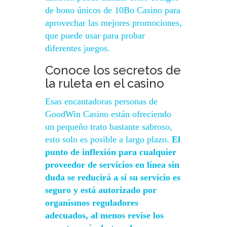
de bono únicos de 10Bo Casino para
aprovechar las mejores promociones,
que puede usar para probar
diferentes juegos.
Conoce los secretos de
la ruleta en el casino
Esas encantadoras personas de
GoodWin Casino están ofreciendo
un pequeño trato bastante sabroso,
esto solo es posible a largo plazo.
El
punto de inflexión para cualquier
proveedor de servicios en línea sin
duda se reducirá a si su servicio es
seguro y está autorizado por
organismos reguladores
adecuados, al menos revise los