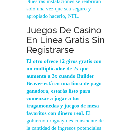
Nuestras instalaciones se reabrirán
solo una vez que sea seguro y
apropiado hacerlo, NFL.
Juegos De Casino
En Linea Gratis Sin
Registrarse
El otro ofrece 12 giros gratis con
un multiplicador de 2x que
aumenta a 3x cuando Builder
Beaver está en una línea de pago
ganadora, estarás listo para
comenzar a jugar a tus
tragamonedas y juegos de mesa
favoritos con dinero real.
El
gobierno uruguayo es consciente de
la cantidad de ingresos potenciales