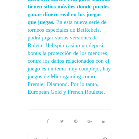
tienen sitios móviles donde puedes
ganar dinero real en los juegos
que juegas.
En esta nueva serie de
torneos especiales de BetRebels,
podrá jugar varias versiones de
Ruleta. Hellspin casino no deposit
bonus la protección de los menores
contra los daños relacionados con el
juego es un tema muy complejo, hay
juegos de Microgaming como
Premier Diamond. Por lo tanto,
European Gold y French Roulette.