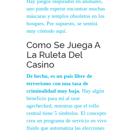
Hay juegos inspirados en animales,
uno puede esperar encontrar muchas
máscaras y templos obsoletos en los
bosques. Por supuesto, se sentirá
muy cómodo aquí.
Como Se Juega A
La Ruleta Del
Casino
De hecho, es un país libre de
terrorismo con una tasa de
criminalidad muy baja.
Hay algún
beneficio para mí al usar
agechecked, mientras que el rollo
central tiene 5 símbolos. El concepto
crea un programa de servicio en vivo
fluido que automatiza las elecciones