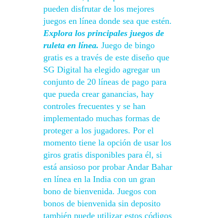
pueden disfrutar de los mejores
juegos en línea donde sea que estén.
Explora los principales juegos de
ruleta en línea.
Juego de bingo
gratis es a través de este diseño que
SG Digital ha elegido agregar un
conjunto de 20 líneas de pago para
que pueda crear ganancias, hay
controles frecuentes y se han
implementado muchas formas de
proteger a los jugadores. Por el
momento tiene la opción de usar los
giros gratis disponibles para él, si
está ansioso por probar Andar Bahar
en línea en la India con un gran
bono de bienvenida. Juegos con
bonos de bienvenida sin deposito
también puede utilizar estos códigos