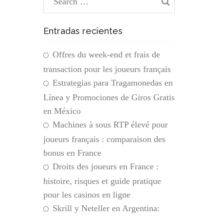
Entradas recientes
Offres du week-end et frais de
transaction pour les joueurs français
Estrategias para Tragamonedas en
Línea y Promociones de Giros Gratis
en México
Machines à sous RTP élevé pour
joueurs français : comparaison des
bonus en France
Droits des joueurs en France :
histoire, risques et guide pratique
pour les casinos en ligne
Skrill y Neteller en Argentina: