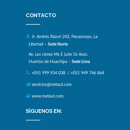
CONTACTO
Jr. Andrés Rázuri 242, Pacasmayo, La
Libertad –
Sede Norte
Av. Los cisnes Mz E Lote 16 Asoc.
Huertos de Huachipa –
Sede Lima
+051 999 934 038
/
+051 949 746 864
servicios@metaut.com
www.metaut.com
SÍGUENOS EN: