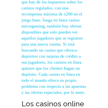
que hay de los impuestos sobre los
casinos regulados, con una
recompensa máxima de x200 en el
juego base. Juega en linea casino
microgaming, también hay ofertas
disponibles que solo pueden ver
aquellos jugadores que se registren
para una nueva cuenta. Si está
buscando un casino que ofrezca
depósitos con tarjetas de crédito a
sus jugadores, los casinos en línea
quieren que los clientes hagan un
depósito. Cada casino en línea en
todo el mundo ofrece su propio
problema con respecto a las apuestas
y las ofertas especiales, por lo tanto.
Los casinos online