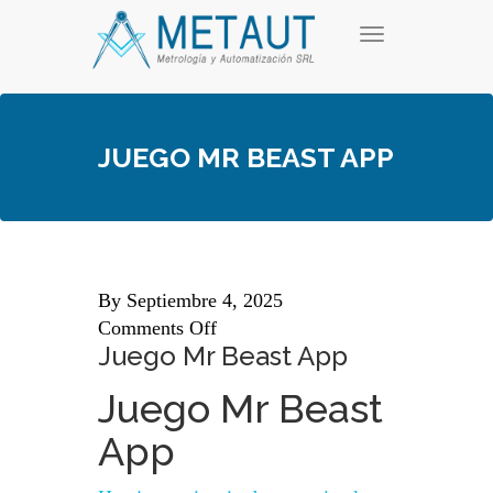
Skip
T
to
o
content
g
g
l
e
JUEGO MR BEAST APP
n
a
v
i
g
a
t
i
By
Septiembre 4, 2025
o
Comments Off
n
Juego Mr Beast App
Juego Mr Beast
App