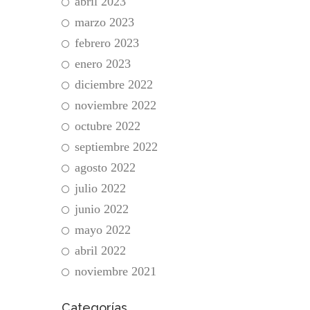
abril 2023
marzo 2023
febrero 2023
enero 2023
diciembre 2022
noviembre 2022
octubre 2022
septiembre 2022
agosto 2022
julio 2022
junio 2022
mayo 2022
abril 2022
noviembre 2021
Categorías