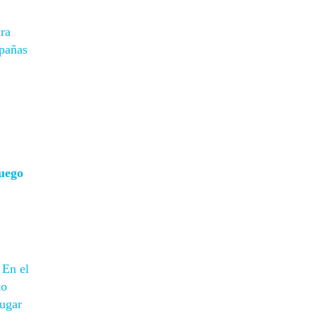
o
ara
mpañas
juego
 En el
to
jugar