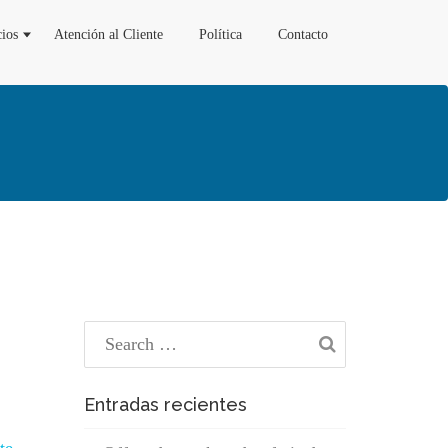
cios
Atención al Cliente
Política
Contacto
Entradas recientes