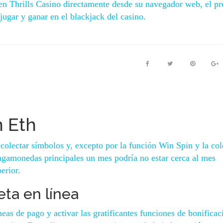
en Thrills Casino directamente desde su navegador web, el p
gar y ganar en el blackjack del casino.
n Eth
recolectar símbolos y, excepto por la función Win Spin y la co
ragamonedas principales un mes podría no estar cerca al mes
erior.
eta en línea
neas de pago y activar las gratificantes funciones de bonificac