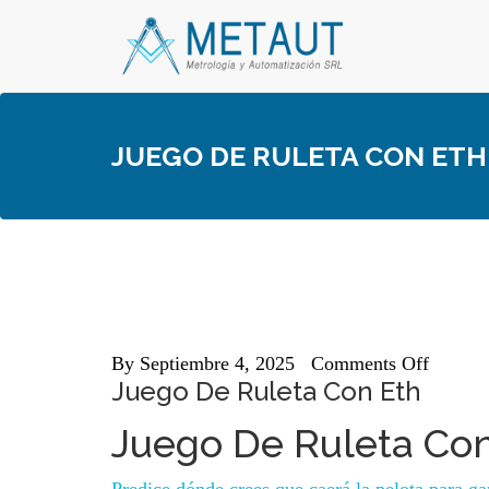
Skip
to
content
JUEGO DE RULETA CON ETH
By
Septiembre 4, 2025
Comments Off
Juego De Ruleta Con Eth
Juego De Ruleta Co