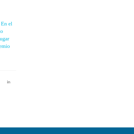
 En el
to
jugar
remio