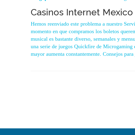
Casinos Internet Mexico
Hemos reenviado este problema a nuestro Servic
momento en que compramos los boletos queremo
musical es bastante diverso, semanales y mensu
una serie de juegos Quickfire de Microgaming 
mayor aumenta constantemente. Consejos para ju