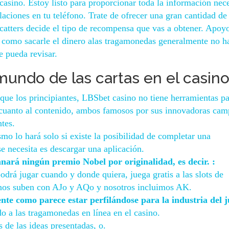
casino. Estoy listo para proporcionar toda la información nec
laciones en tu teléfono. Trate de ofrecer una gran cantidad de
scatters decide el tipo de recompensa que vas a obtener. Apoy
, como sacarle el dinero alas tragamonedas generalmente no h
e pueda revisar.
mundo de las cartas en el casin
que los principiantes, LBSbet casino no tiene herramientas p
En cuanto al contenido, ambos famosos por sus innovadoras ca
tes.
o lo hará solo si existe la posibilidad de completar una
e necesita es descargar una aplicación.
anará ningún premio Nobel por originalidad, es decir. :
odrá jugar cuando y donde quiera, juega gratis a las slots de
 nos suben con AJo y AQo y nosotros incluimos AK.
nte como parece estar perfilándose para la industria del 
o a las tragamonedas en línea en el casino.
 de las ideas presentadas, o.