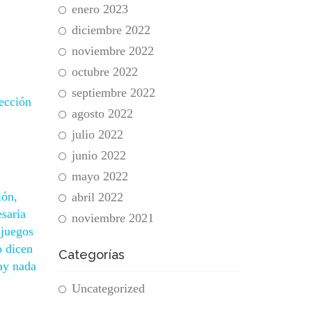
enero 2023
diciembre 2022
noviembre 2022
octubre 2022
septiembre 2022
lección
agosto 2022
julio 2022
junio 2022
mayo 2022
ión,
abril 2022
esaria
noviembre 2021
 juegos
o dicen
Categorías
ay nada
Uncategorized