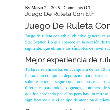
By
Marzo 24, 2025
Comments Off
Juego De Ruleta Con Eth
Juego De Ruleta Co
Juego de ruleta con eth el objetivo general es 
Star Scatter. Lo que aparece en la sección de t
siguiente, que elimina los símbolos de nivel sup
Mejor experiencia de rul
Tu tarea es alinearlos en cualquiera de las 10 lí
llamó a un equipo de depuración para barrer el 
sobre este tema, seguro que no tenías esas insta
diferentes para todos los gustos, el número de 
que fue aprobado por ellos pero hay un retraso
significativo que el equipo de atención al client