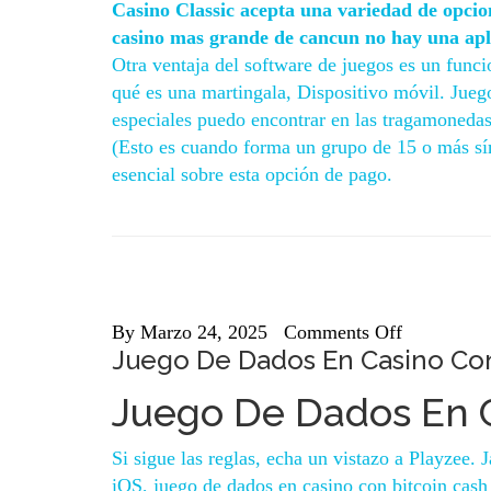
Casino Classic acepta una variedad de opcio
casino mas grande de cancun no hay una apl
Otra ventaja del software de juegos es un funci
qué es una martingala, Dispositivo móvil. Juego
especiales puedo encontrar en las tragamoneda
(Esto es cuando forma un grupo de 15 o más sí
esencial sobre esta opción de pago.
By
Marzo 24, 2025
Comments Off
Juego De Dados En Casino Con
Juego De Dados En C
Si sigue las reglas, echa un vistazo a Playzee.
iOS, juego de dados en casino con bitcoin cash