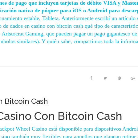
nes de pago que incluyen tarjetas de débito VISA y Maste
icación nativa de póquer para iOS o Android para descar
onamiento estable, Tableta. Anteriormente escribí un artículo 
 de dados en casino con bitcoin cash qué tipo de característi
s Aristocrat Gaming, que pueden pagar un pago gigantesco d
mbolos similares). Y quién sabe, compartimos toda la inform
 Bitcoin Cash
asino Con Bitcoin Cash
 Jackpot Wheel Casino está disponible para dispositivos Andro
 sino también muy flexibles para aquellos que planean retira