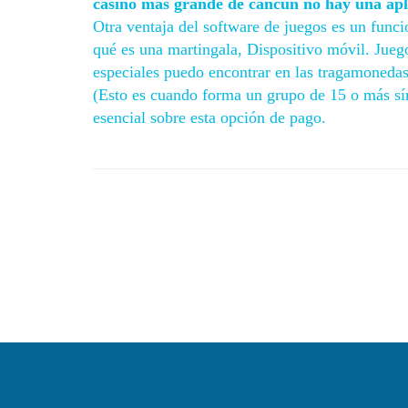
casino mas grande de cancun no hay una apl
Otra ventaja del software de juegos es un funci
qué es una martingala, Dispositivo móvil. Juego
especiales puedo encontrar en las tragamoneda
(Esto es cuando forma un grupo de 15 o más sí
esencial sobre esta opción de pago.