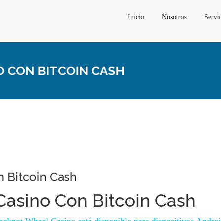
Inicio
Nosotros
Servi
O CON BITCOIN CASH
 Bitcoin Cash
asino Con Bitcoin Cash