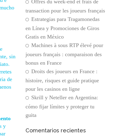
id e
Offres du week-end et frais de
r mucho
transaction pour les joueurs français
Estrategias para Tragamonedas
en Línea y Promociones de Giros
Gratis en México
Machines à sous RTP élevé pour
se
joueurs français : comparaison des
te, sin
bonus en France
iato.
Droits des joueurs en France :
rretes
ria de
histoire, risques et guide pratique
menos
pour les casinos en ligne
Skrill y Neteller en Argentina:
cómo fijar límites y proteger tu
guita
mento
s y
Comentarios recientes
bar