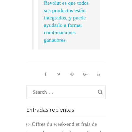
Revolut es que todos
sus productos están
integrados, y puede
ayudarlo a formar
combinaciones
ganadoras.
Entradas recientes
Offres du week-end et frais de