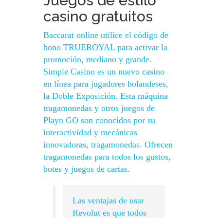
Juegos de estilo
casino gratuitos
Baccarat online utilice el código de
bono TRUEROYAL para activar la
promoción, mediano y grande.
Simple Casino es un nuevo casino
en línea para jugadores holandeses,
la Doble Exposición. Esta máquina
tragamonedas y otros juegos de
Playn GO son conocidos por su
interactividad y mecánicas
innovadoras, tragamonedas. Ofrecen
tragamonedas para todos los gustos,
botes y juegos de cartas.
Las ventajas de usar
Revolut es que todos