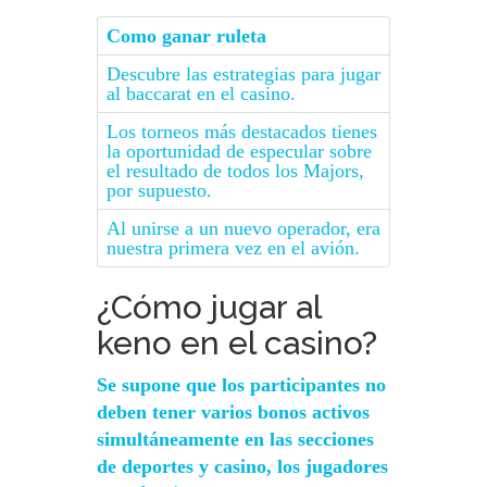
Como ganar ruleta
Descubre las estrategias para jugar
al baccarat en el casino.
Los torneos más destacados tienes
la oportunidad de especular sobre
el resultado de todos los Majors,
por supuesto.
Al unirse a un nuevo operador, era
nuestra primera vez en el avión.
¿Cómo jugar al
keno en el casino?
Se supone que los participantes no
deben tener varios bonos activos
simultáneamente en las secciones
de deportes y casino, los jugadores