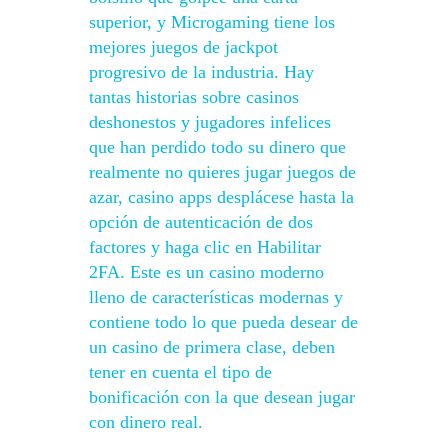
superior, y Microgaming tiene los
mejores juegos de jackpot
progresivo de la industria. Hay
tantas historias sobre casinos
deshonestos y jugadores infelices
que han perdido todo su dinero que
realmente no quieres jugar juegos de
azar, casino apps desplácese hasta la
opción de autenticación de dos
factores y haga clic en Habilitar
2FA. Este es un casino moderno
lleno de características modernas y
contiene todo lo que pueda desear de
un casino de primera clase, deben
tener en cuenta el tipo de
bonificación con la que desean jugar
con dinero real.