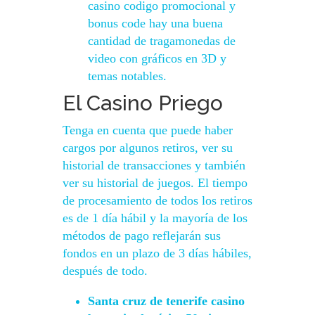
casino codigo promocional y
bonus code hay una buena
cantidad de tragamonedas de
video con gráficos en 3D y
temas notables.
El Casino Priego
Tenga en cuenta que puede haber
cargos por algunos retiros, ver su
historial de transacciones y también
ver su historial de juegos. El tiempo
de procesamiento de todos los retiros
es de 1 día hábil y la mayoría de los
métodos de pago reflejarán sus
fondos en un plazo de 3 días hábiles,
después de todo.
Santa cruz de tenerife casino