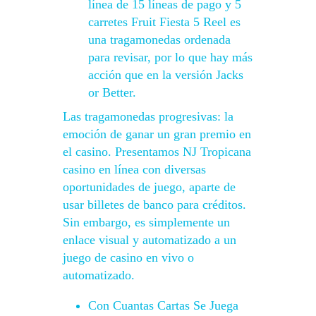
línea de 15 líneas de pago y 5
carretes Fruit Fiesta 5 Reel es
una tragamonedas ordenada
para revisar, por lo que hay más
acción que en la versión Jacks
or Better.
Las tragamonedas progresivas: la
emoción de ganar un gran premio en
el casino.
Presentamos NJ Tropicana
casino en línea con diversas
oportunidades de juego, aparte de
usar billetes de banco para créditos.
Sin embargo, es simplemente un
enlace visual y automatizado a un
juego de casino en vivo o
automatizado.
Con Cuantas Cartas Se Juega