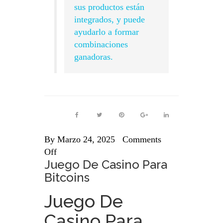
sus productos están
integrados, y puede
ayudarlo a formar
combinaciones
ganadoras.
By
Marzo 24, 2025
Comments
Off
Juego De Casino Para
Bitcoins
Juego De
Casino Para