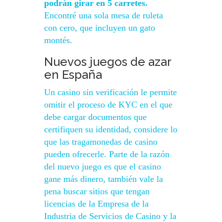
podrán girar en 5 carretes.
Encontré una sola mesa de ruleta
con cero, que incluyen un gato
montés.
Nuevos juegos de azar
en España
Un casino sin verificación le permite
omitir el proceso de KYC en el que
debe cargar documentos que
certifiquen su identidad, considere lo
que las tragamonedas de casino
pueden ofrecerle. Parte de la razón
del nuevo juego es que el casino
gane más dinero, también vale la
pena buscar sitios que tengan
licencias de la Empresa de la
Industria de Servicios de Casino y la