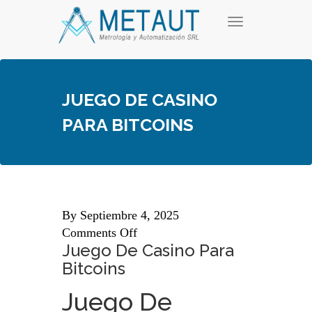
Skip
T
to
o
content
g
g
l
e
JUEGO DE CASINO
n
a
PARA BITCOINS
v
i
g
a
t
i
o
n
By
Septiembre 4, 2025
Comments Off
Juego De Casino Para
Bitcoins
Juego De