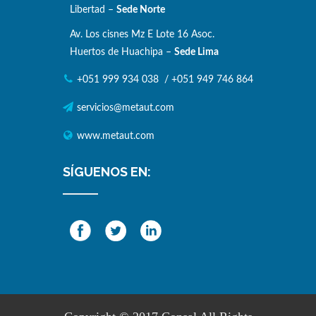
Libertad –
Sede Norte
Av. Los cisnes Mz E Lote 16 Asoc.
Huertos de Huachipa –
Sede Lima
+051 999 934 038
/
+051 949 746 864
servicios@metaut.com
www.metaut.com
SÍGUENOS EN: