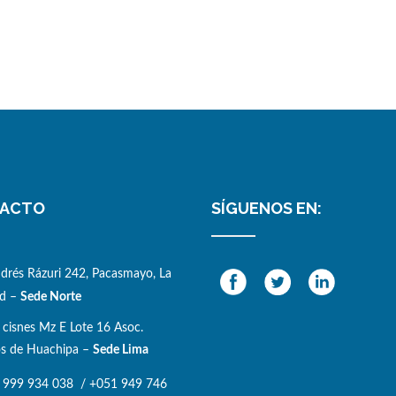
ACTO
SÍGUENOS EN:
ndrés Rázuri 242, Pacasmayo, La
ad –
Sede Norte
 cisnes Mz E Lote 16 Asoc.
s de Huachipa –
Sede Lima
 999 934 038
/
+051 949 746