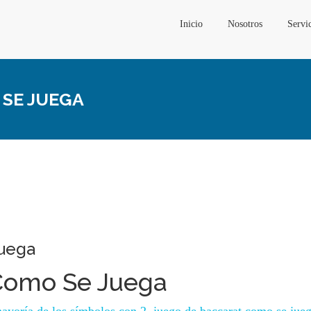
Inicio
Nosotros
Servi
 SE JUEGA
uega
Como Se Juega