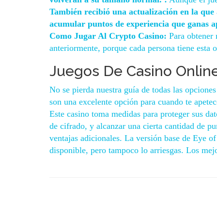
También recibió una actualización en la que
acumular puntos de experiencia que ganas a
Como Jugar Al Crypto Casino:
Para obtener 
anteriormente, porque cada persona tiene esta o
Juegos De Casino Onlin
No se pierda nuestra guía de todas las opciones 
son una excelente opción para cuando te apetec
Este casino toma medidas para proteger sus dato
de cifrado, y alcanzar una cierta cantidad de p
ventajas adicionales. La versión base de Eye o
disponible, pero tampoco lo arriesgas. Los mejo