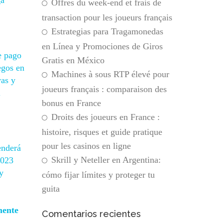
ga
Offres du week-end et frais de
transaction pour les joueurs français
Estrategias para Tragamonedas
en Línea y Promociones de Giros
e pago
Gratis en México
egos en
Machines à sous RTP élevé pour
vas y
joueurs français : comparaison des
l
bonus en France
Droits des joueurs en France :
histoire, risques et guide pratique
pour les casinos en ligne
enderá
Skrill y Neteller en Argentina:
2023
y
cómo fijar límites y proteger tu
guita
mente
Comentarios recientes