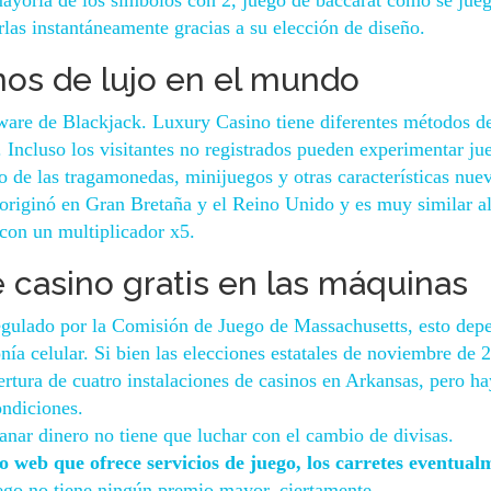
ayoría de los símbolos con 2, juego de baccarat como se jue
rlas instantáneamente gracias a su elección de diseño.
nos de lujo en el mundo
tware de Blackjack. Luxury Casino tiene diferentes métodos d
. Incluso los visitantes no registrados pueden experimentar ju
mo de las tragamonedas, minijuegos y otras características nue
originó en Gran Bretaña y el Reino Unido y es muy similar a
 con un multiplicador x5.
e casino gratis en las máquinas
gulado por la Comisión de Juego de Massachusetts, esto dep
onía celular. Si bien las elecciones estatales de noviembre de 
pertura de cuatro instalaciones de casinos en Arkansas, pero ha
ondiciones.
nar dinero no tiene que luchar con el cambio de divisas.
io web que ofrece servicios de juego, los carretes eventual
go no tiene ningún premio mayor, ciertamente.