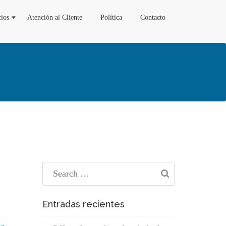
cios
Atención al Cliente
Política
Contacto
Entradas recientes