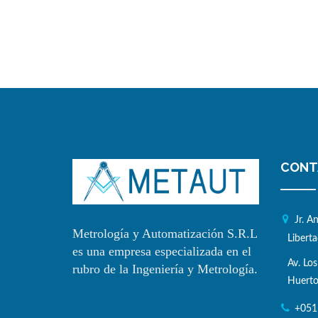
CONT
Jr. A
Metrología y Automatización S.R.L
Libert
es una empresa especializada en el
Av. Los
rubro de la Ingeniería y Metrología.
Huerto
+051