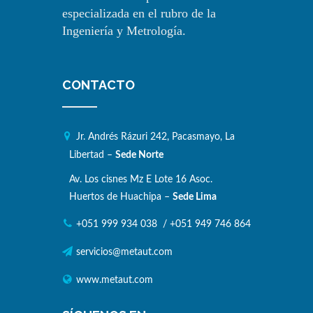
especializada en el rubro de la
Ingeniería y Metrología.
CONTACTO
Jr. Andrés Rázuri 242, Pacasmayo, La
Libertad –
Sede Norte
Av. Los cisnes Mz E Lote 16 Asoc.
Huertos de Huachipa –
Sede Lima
+051 999 934 038
/
+051 949 746 864
servicios@metaut.com
www.metaut.com