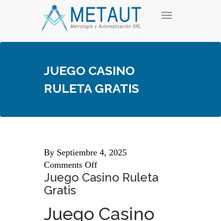
Skip
T
to
o
content
g
g
l
e
JUEGO CASINO
n
a
RULETA GRATIS
v
i
g
a
t
i
o
n
By
Septiembre 4, 2025
Comments Off
Juego Casino Ruleta
Gratis
Juego Casino