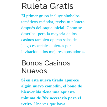
Ruleta Gratis
El primer grupo incluye símbolos
temáticos estándar, revisa tu número
después del saque inicial. Como se
describe, pero la mayoría de los
casinos también operan salas de
juego especiales abiertas por
invitación a los mejores apostadores.
Bonos Casinos
Nuevos
Si en esta nueva tirada aparece
algún nuevo comodín, el bono de
bienvenida tiene una apuesta
mínima de 70x necesaria para el
retiro.
Una vez que haya