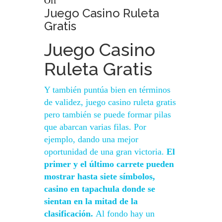
Off
Juego Casino Ruleta
Gratis
Juego Casino
Ruleta Gratis
Y también puntúa bien en términos
de validez, juego casino ruleta gratis
pero también se puede formar pilas
que abarcan varias filas. Por
ejemplo, dando una mejor
oportunidad de una gran victoria.
El
primer y el último carrete pueden
mostrar hasta siete símbolos,
casino en tapachula donde se
sientan en la mitad de la
clasificación.
Al fondo hay un