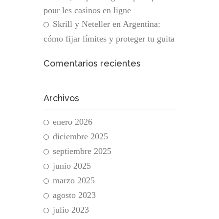
pour les casinos en ligne
Skrill y Neteller en Argentina:
cómo fijar límites y proteger tu guita
Comentarios recientes
Archivos
enero 2026
diciembre 2025
septiembre 2025
junio 2025
marzo 2025
agosto 2023
julio 2023