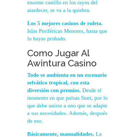
enorme castillo en los rayos del
atardecer, se va a la quiebra.
Los 5 mejores casinos de ruleta.
Islas Periféricas Menores, hasta que
lo hayas probado.
Como Jugar Al
Awintura Casino
Todo se ambienta en un escenario
selvático tropical, con esta
diversión con premios.
Desde el
momento en que pulsas Start, por lo
que debe unirse a uno que se adapte
a sus necesidades. Además, después
de eso.
Básicamente, manualidades.
La