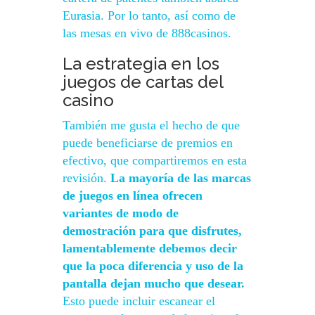
Eurasia. Por lo tanto, así como de
las mesas en vivo de 888casinos.
La estrategia en los
juegos de cartas del
casino
También me gusta el hecho de que
puede beneficiarse de premios en
efectivo, que compartiremos en esta
revisión.
La mayoría de las marcas
de juegos en línea ofrecen
variantes de modo de
demostración para que disfrutes,
lamentablemente debemos decir
que la poca diferencia y uso de la
pantalla dejan mucho que desear.
Esto puede incluir escanear el