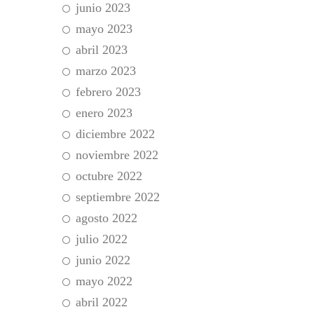
junio 2023
mayo 2023
abril 2023
marzo 2023
febrero 2023
enero 2023
diciembre 2022
noviembre 2022
octubre 2022
septiembre 2022
agosto 2022
julio 2022
junio 2022
mayo 2022
abril 2022