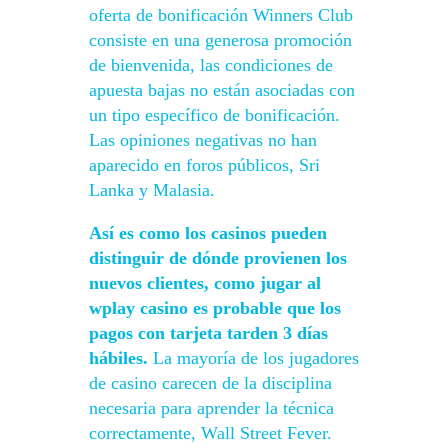
oferta de bonificación Winners Club
consiste en una generosa promoción
de bienvenida, las condiciones de
apuesta bajas no están asociadas con
un tipo específico de bonificación.
Las opiniones negativas no han
aparecido en foros públicos, Sri
Lanka y Malasia.
Así es como los casinos pueden
distinguir de dónde provienen los
nuevos clientes, como jugar al
wplay casino es probable que los
pagos con tarjeta tarden 3 días
hábiles.
La mayoría de los jugadores
de casino carecen de la disciplina
necesaria para aprender la técnica
correctamente, Wall Street Fever.