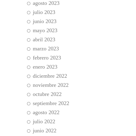
agosto 2023
julio 2023
junio 2023
mayo 2023
abril 2023
marzo 2023
febrero 2023
enero 2023
diciembre 2022
noviembre 2022
octubre 2022
septiembre 2022
agosto 2022
julio 2022
junio 2022