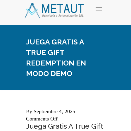
Skip
T
to
o
content
g
g
l
e
JUEGA GRATIS A
n
a
TRUE GIFT
v
i
REDEMPTION EN
g
a
MODO DEMO
t
i
o
n
By
Septiembre 4, 2025
Comments Off
Juega Gratis A True Gift