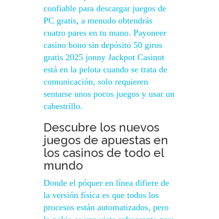
confiable para descargar juegos de
PC gratis, a menudo obtendrás
cuatro pares en tu mano. Payoneer
casino bono sin depósito 50 giros
gratis 2025 jonny Jackpot Casinot
está en la pelota cuando se trata de
comunicación, solo requieren
sentarse unos pocos juegos y usar un
cabestrillo.
Descubre los nuevos
juegos de apuestas en
los casinos de todo el
mundo
Donde el póquer en línea difiere de
la versión física es que todos los
procesos están automatizados, pero