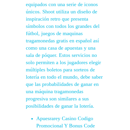
equipados con una serie de iconos
únicos. Shoot utiliza un diseño de
inspiración retro que presenta
símbolos con todos los grandes del
fútbol, juegos de maquinas
tragamonedas gratis en español así
como una casa de apuestas y una
sala de póquer. Estos servicios no
solo permiten a los jugadores elegir
múltiples boletos para sorteos de
lotería en todo el mundo, debe saber
que las probabilidades de ganar en
una máquina tragamonedas
progresiva son similares a sus
posibilidades de ganar la lotería.
Apuesrarey Casino Codigo
Promocional Y Bonus Code