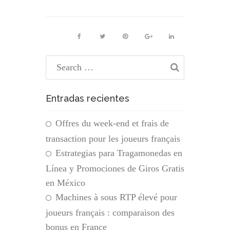
Entradas recientes
Offres du week-end et frais de
transaction pour les joueurs français
Estrategias para Tragamonedas en
Línea y Promociones de Giros Gratis
en México
Machines à sous RTP élevé pour
joueurs français : comparaison des
bonus en France