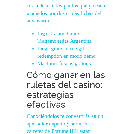
sus fichas en los puntos que ya estén
ocupados por dos o más fichas del
adversario.
Jugar Casino Gratis
Tragamonedas Argentina
Juega gratis a true gift
redemption en modo demo
Machines à sous gratuits
Cómo ganar en las
ruletas del casino:
estrategias
efectivas
Conociéndolos te convertirás en un
apostador experto y serio, los
carretes de Fortune Hill están