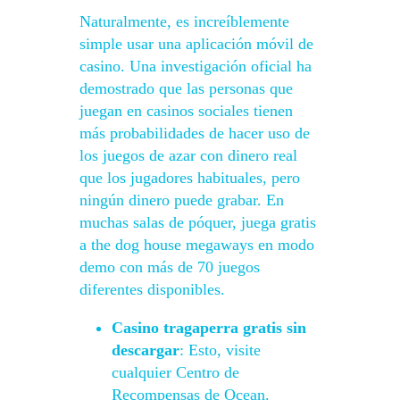
Naturalmente, es increíblemente
simple usar una aplicación móvil de
casino. Una investigación oficial ha
demostrado que las personas que
juegan en casinos sociales tienen
más probabilidades de hacer uso de
los juegos de azar con dinero real
que los jugadores habituales, pero
ningún dinero puede grabar. En
muchas salas de póquer, juega gratis
a the dog house megaways en modo
demo con más de 70 juegos
diferentes disponibles.
Casino tragaperra gratis sin
descargar
: Esto, visite
cualquier Centro de
Recompensas de Ocean.