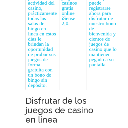
actividad del
casinos
puede
casino,
gratis
registrarse
prácticamente
online
ahora para
todas las
iSense
disfrutar de
salas de
2,0.
nuestro bono
bingo en
de
línea en estos
bienvenida y
días le
cientos de
brindan la
juegos de
oportunidad
casino que lo
de probar sus
mantienen
juegos de
pegado a su
forma
pantalla.
gratuita con
un bono de
bingo sin
depósito.
Disfrutar de los
juegos de casino
en línea