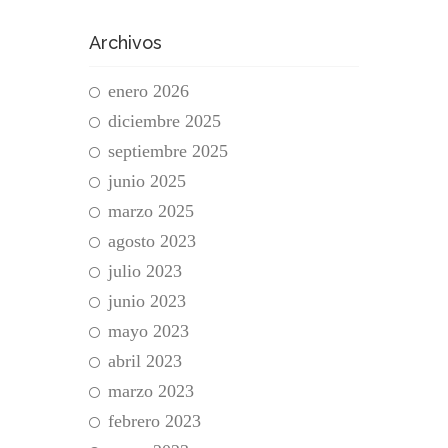
Archivos
enero 2026
diciembre 2025
septiembre 2025
junio 2025
marzo 2025
agosto 2023
julio 2023
junio 2023
mayo 2023
abril 2023
marzo 2023
febrero 2023