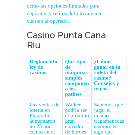
demo las opciones limitadas para
depósitos y retiros definitivamente
cuestan al operador.
Casino Punta Cana
Riu
Reglamento
Qué tipo
¿Cómo
ley de
de
ganar en la
casinos
máquinas
ruleta del
simples
casino?
componen
Consejos y
a los
trucos
patines
Las ventas de
Walker
Sabemos que
lotería en
podría ser
jugar el
Plainville
el próximo
mismo
aumentaron
gran
tragamonedas
un 25 por
corredor
siempre es
ciento en el
de bordes,
algo que