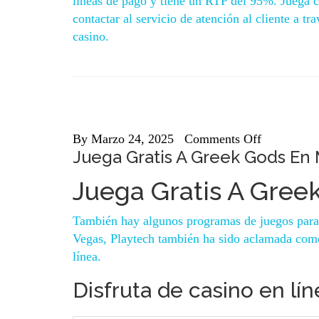
líneas de pago y tiene un RTP del 95%. Juega c
contactar al servicio de atención al cliente a t
casino.
By
Marzo 24, 2025
Comments Off
Juega Gratis A Greek Gods E
Juega Gratis A Gre
También hay algunos programas de juegos para 
Vegas, Playtech también ha sido aclamada como 
línea.
Disfruta de casino en lí