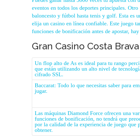
Puedes ganar hasta 5000 veces tu apuesta con d
eventos en todos los deportes principales. Otro
baloncesto y fútbol hasta tenis y golf. Esta es
elija un casino en línea confiable. Este juego 
funciones de bonificación antes de apostar, ha
Gran Casino Costa Brava
Un flop alto de As es ideal para tu rango perc
que están utilizando un alto nivel de tecnologí
cifrado SSL.
Baccarat: Todo lo que necesitas saber para em
jugar.
Las máquinas Diamond Force ofrecen una var
funciones de bonificación, no tendrá que preo
por la calidad de la experiencia de juego que 
obtener.