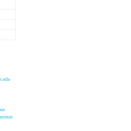
 cada
que
mentar