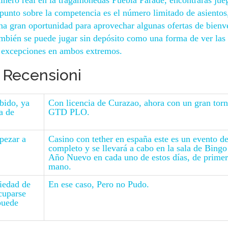
inero real en la tragamonedas Puebla Parade, encontrarás jue
 punto sobre la competencia es el número limitado de asientos
 una gran oportunidad para aprovechar algunas ofertas de bienv
también se puede jugar sin depósito como una forma de ver las
y excepciones en ambos extremos.
 Recensioni
ibido, ya
Con licencia de Curazao, ahora con un gran tor
a de
GTD PLO.
pezar a
Casino con tether en españa este es un evento de
completo y se llevará a cabo en la sala de Bingo
Año Nuevo en cada uno de estos días, de prime
mano.
iedad de
En ese caso, Pero no Pudo.
cuparse
puede