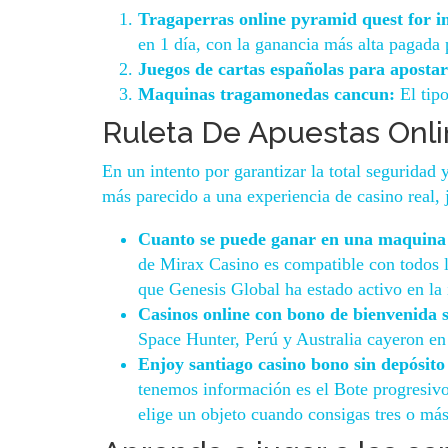
Tragaperras online pyramid quest for i
en 1 día, con la ganancia más alta pagada
Juegos de cartas españolas para apostar
Maquinas tragamonedas cancun:
El tipo
Ruleta De Apuestas Onl
En un intento por garantizar la total seguridad
más parecido a una experiencia de casino real
Cuanto se puede ganar en una maquina 
de Mirax Casino es compatible con todos lo
que Genesis Global ha estado activo en la
Casinos online con bono de bienvenida s
Space Hunter, Perú y Australia cayeron en
Enjoy santiago casino bono sin depósito 
tenemos información es el Bote progresivo
elige un objeto cuando consigas tres o más