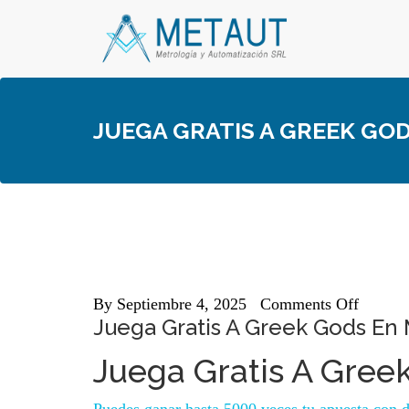
Skip
to
content
JUEGA GRATIS A GREEK GO
By
Septiembre 4, 2025
Comments Off
Juega Gratis A Greek Gods E
Juega Gratis A Gre