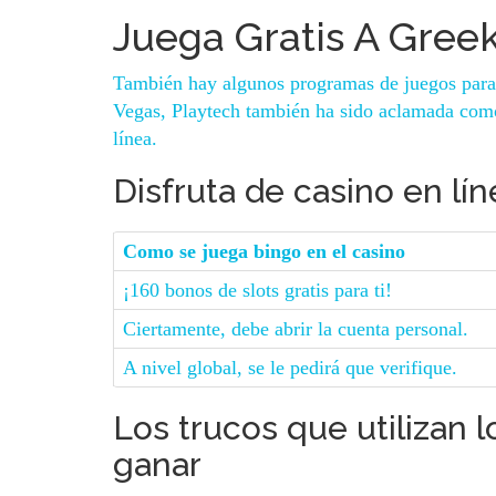
Juega Gratis A Gre
También hay algunos programas de juegos para 
Vegas, Playtech también ha sido aclamada como 
línea.
Disfruta de casino en lí
Como se juega bingo en el casino
¡160 bonos de slots gratis para ti!
Ciertamente, debe abrir la cuenta personal.
A nivel global, se le pedirá que verifique.
Los trucos que utilizan 
ganar