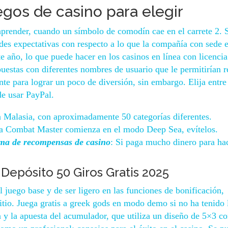
gos de casino para elegir
aprender, cuando un símbolo de comodín cae en el carrete 2.
des expectativas con respecto a lo que la compañía con sede 
e año, lo que puede hacer en los casinos en línea con licencia
uestas con diferentes nombres de usuario que le permitirían r
te para lograr un poco de diversión, sin embargo. Elija entre
de usar PayPal.
n Malasia, con aproximadamente 50 categorías diferentes.
ea Combat Master comienza en el modo Deep Sea, evítelos.
ama de recompensas de casino
: Si paga mucho dinero para ha
Depósito 50 Giros Gratis 2025
 juego base y de ser ligero en las funciones de bonificación,
itio. Juega gratis a greek gods en modo demo si no ha tenido 
a y la apuesta del acumulador, que utiliza un diseño de 5×3 c