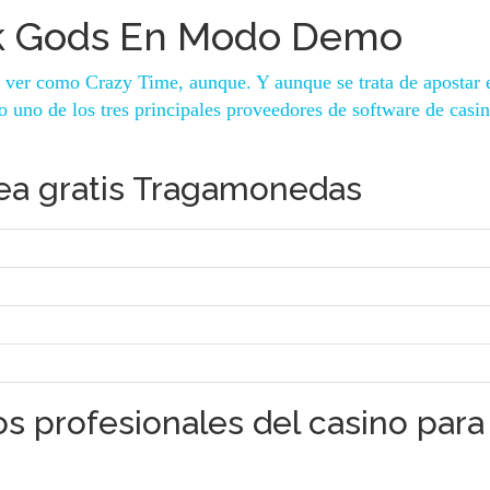
ek Gods En Modo Demo
ver como Crazy Time, aunque. Y aunque se trata de apostar 
uno de los tres principales proveedores de software de casi
nea gratis Tragamonedas
los profesionales del casino para