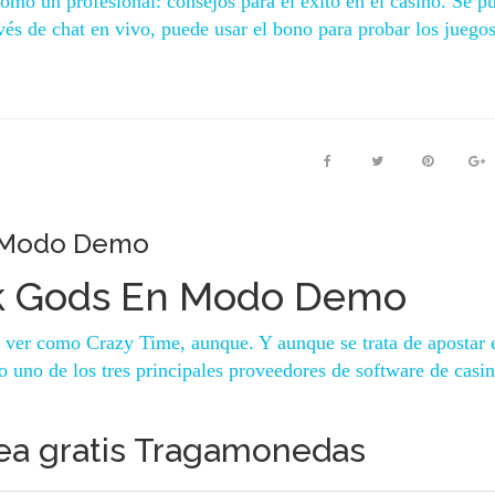
omo un profesional: consejos para el éxito en el casino. Se p
ravés de chat en vivo, puede usar el bono para probar los juego
n Modo Demo
ek Gods En Modo Demo
ver como Crazy Time, aunque. Y aunque se trata de apostar 
uno de los tres principales proveedores de software de casi
nea gratis Tragamonedas