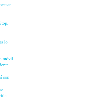
rocesan
Stop.
es lo
o móvil
dente
uí son
ue
ción