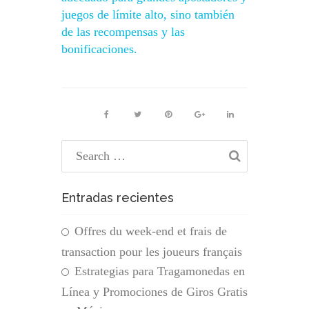
juegos de límite alto, sino también
de las recompensas y las
bonificaciones.
Entradas recientes
Offres du week-end et frais de
transaction pour les joueurs français
Estrategias para Tragamonedas en
Línea y Promociones de Giros Gratis