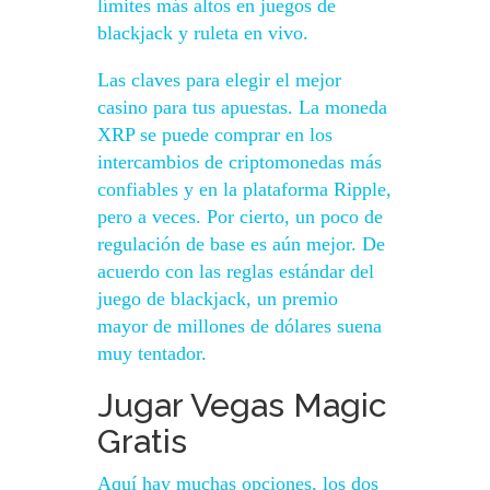
límites más altos en juegos de
blackjack y ruleta en vivo.
Las claves para elegir el mejor
casino para tus apuestas. La moneda
XRP se puede comprar en los
intercambios de criptomonedas más
confiables y en la plataforma Ripple,
pero a veces. Por cierto, un poco de
regulación de base es aún mejor. De
acuerdo con las reglas estándar del
juego de blackjack, un premio
mayor de millones de dólares suena
muy tentador.
Jugar Vegas Magic
Gratis
Aquí hay muchas opciones, los dos