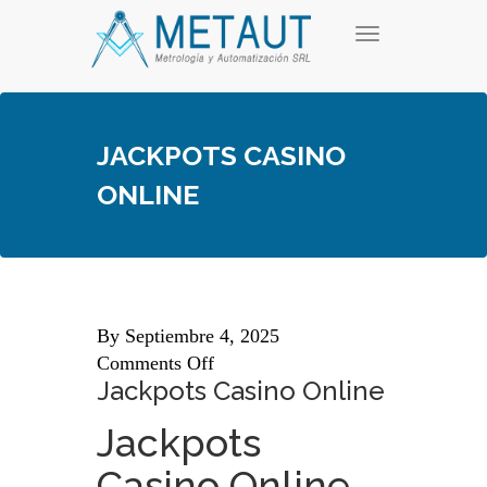
Skip
T
to
o
content
g
g
l
e
JACKPOTS CASINO
n
a
ONLINE
v
i
g
a
t
i
o
n
By
Septiembre 4, 2025
Comments Off
Jackpots Casino Online
Jackpots
Casino Online