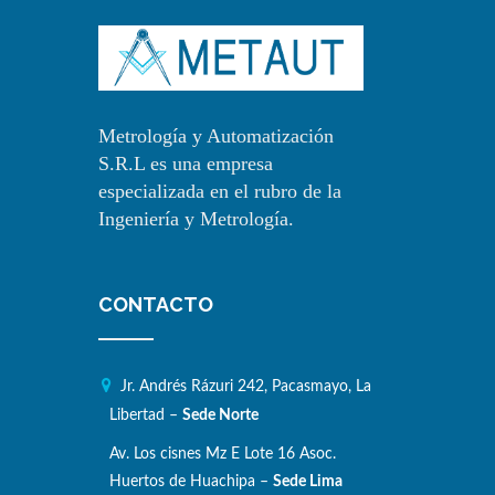
Metrología y Automatización
S.R.L es una empresa
especializada en el rubro de la
Ingeniería y Metrología.
CONTACTO
Jr. Andrés Rázuri 242, Pacasmayo, La
Libertad –
Sede Norte
Av. Los cisnes Mz E Lote 16 Asoc.
Huertos de Huachipa –
Sede Lima