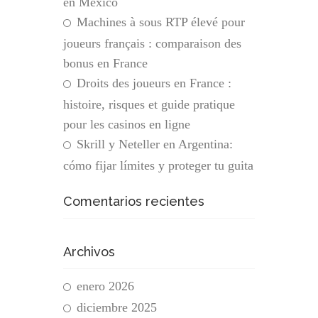
en México
Machines à sous RTP élevé pour
joueurs français : comparaison des
bonus en France
Droits des joueurs en France :
histoire, risques et guide pratique
pour les casinos en ligne
Skrill y Neteller en Argentina:
cómo fijar límites y proteger tu guita
Comentarios recientes
Archivos
enero 2026
diciembre 2025