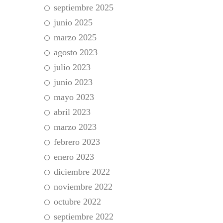
septiembre 2025
junio 2025
marzo 2025
agosto 2023
julio 2023
junio 2023
mayo 2023
abril 2023
marzo 2023
febrero 2023
enero 2023
diciembre 2022
noviembre 2022
octubre 2022
septiembre 2022