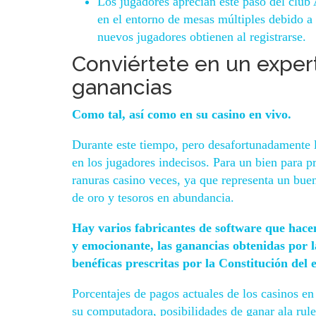
Los jugadores aprecian este paso del club 
en el entorno de mesas múltiples debido a 
nuevos jugadores obtienen al registrarse.
Conviértete en un expert
ganancias
Como tal, así como en su casino en vivo.
Durante este tiempo, pero desafortunadamente l
en los jugadores indecisos. Para un bien para 
ranuras casino veces, ya que representa un bue
de oro y tesoros en abundancia.
Hay varios fabricantes de software que hacen
y emocionante, las ganancias obtenidas por l
benéficas prescritas por la Constitución del 
Porcentajes de pagos actuales de los casinos en
su computadora, posibilidades de ganar ala rule