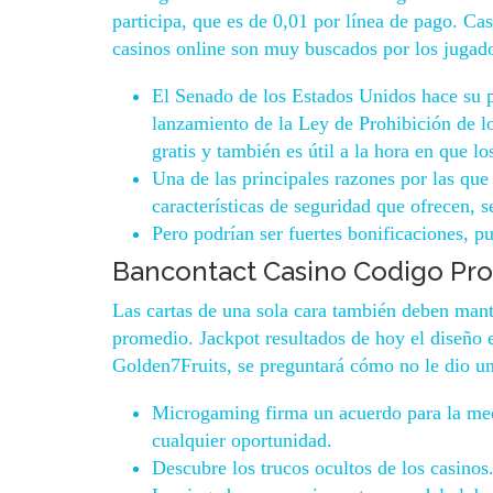
participa, que es de 0,01 por línea de pago. Ca
casinos online son muy buscados por los jugad
El Senado de los Estados Unidos hace su pr
lanzamiento de la Ley de Prohibición de l
gratis y también es útil a la hora en que l
Una de las principales razones por las que 
características de seguridad que ofrecen, s
Pero podrían ser fuertes bonificaciones, p
Bancontact Casino Codigo Pr
Las cartas de una sola cara también deben mant
promedio. Jackpot resultados de hoy el diseño e
Golden7Fruits, se preguntará cómo no le dio un
Microgaming firma un acuerdo para la me
cualquier oportunidad.
Descubre los trucos ocultos de los casinos