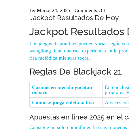
By
Marzo 24, 2025
Comments Off
Jackpot Resultados De Hoy
Jackpot Resultados
Los juegos disponibles pueden variar según su 
wangdong tiene una rica experiencia en la produ
risa melódica mientras tocas.
Reglas De Blackjack 21
Casinos en merida yucatan
En conclusi
méxico
programa V
Como se juega ruleta activa
A veces, si
Apuestas en línea 2025 en el c
Consigue un solo comodín en la tragamonedas e