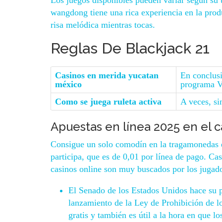
Los juegos disponibles pueden variar según su 
wangdong tiene una rica experiencia en la produ
risa melódica mientras tocas.
Reglas De Blackjack 21
Casinos en merida yucatan
En conclusi
méxico
programa V
Como se juega ruleta activa
A veces, si
Apuestas en línea 2025 en el c
Consigue un solo comodín en la tragamonedas e
participa, que es de 0,01 por línea de pago. Ca
casinos online son muy buscados por los jugad
El Senado de los Estados Unidos hace su pr
lanzamiento de la Ley de Prohibición de l
gratis y también es útil a la hora en que l