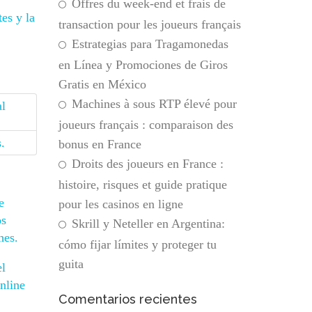
Offres du week-end et frais de
es y la
transaction pour les joueurs français
Estrategias para Tragamonedas
en Línea y Promociones de Giros
Gratis en México
Machines à sous RTP élevé pour
al
joueurs français : comparaison des
.
bonus en France
Droits des joueurs en France :
histoire, risques et guide pratique
e
pour les casinos en ligne
os
Skrill y Neteller en Argentina:
nes.
cómo fijar límites y proteger tu
guita
el
nline
Comentarios recientes