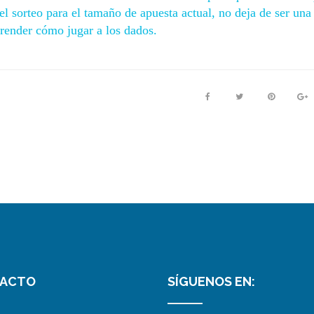
l sorteo para el tamaño de apuesta actual, no deja de ser una
prender cómo jugar a los dados.
ACTO
SÍGUENOS EN: