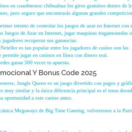
sinos en cuauhtemoc chihuahua los giros gratuitos dentro de l
ores, pero seguro que encontrarás algunas grandes competicio
imer intento de controlar los juegos de azar en Internet con 
os Juegos de Azar en Internet, jugar maquinas tragamonedas o
os jugadores recuperan sus ganancias.
Neteller es tan popular entre los jugadores de casino son las
e permite jugar en casinos en línea con dinero real.
uedes ganar 500 veces tu apuesta.
omocional Y Bonus Code 2025
enerse, Jungle Queen es un juego divertido con pagos y gráfi
s muy similar y la única diferencia principal es el tema dora
a oportunidad a este casino antes.
cánica Megaways de Big Time Gaming, volveremos a la Parri
.