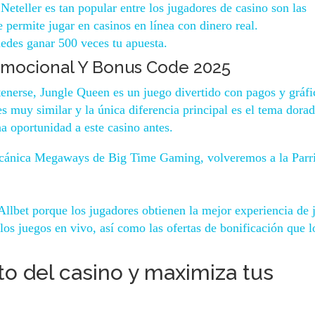
Neteller es tan popular entre los jugadores de casino son las
e permite jugar en casinos en línea con dinero real.
uedes ganar 500 veces tu apuesta.
omocional Y Bonus Code 2025
enerse, Jungle Queen es un juego divertido con pagos y gráfi
s muy similar y la única diferencia principal es el tema dora
a oportunidad a este casino antes.
cánica Megaways de Big Time Gaming, volveremos a la Parri
.
Allbet porque los jugadores obtienen la mejor experiencia de 
los juegos en vivo, así como las ofertas de bonificación que l
o del casino y maximiza tus