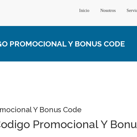
Inicio
Nosotros
Servi
IGO PROMOCIONAL Y BONUS CODE
omocional Y Bonus Code
Codigo Promocional Y Bonu