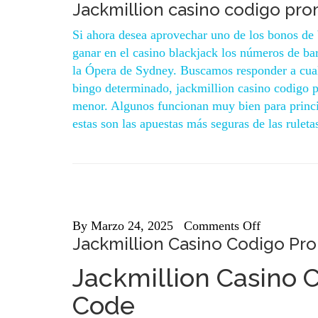
Jackmillion casino codigo pr
Si ahora desea aprovechar uno de los bonos de 
ganar en el casino blackjack los números de barr
la Ópera de Sydney. Buscamos responder a cualq
bingo determinado, jackmillion casino codigo 
menor. Algunos funcionan muy bien para princi
estas son las apuestas más seguras de las ruleta
By
Marzo 24, 2025
Comments Off
Jackmillion Casino Codigo Pr
Jackmillion Casino 
Code