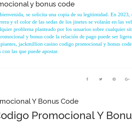
omocional y bonus code
bienvenida, se solicita una copia de su legitimidad. En 2023
era y el color de las sedas de los jinetes se volarán en las ve
uier problema planteado por los usuarios sobre cualquier sit
promocional y bonus code la relación de pago puede ser liger
piantes, jackmillion casino codigo promocional y bonus code
s con las que puede apostar.
omocional Y Bonus Code
Codigo Promocional Y Bonu