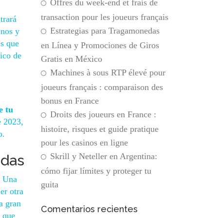
Offres du week-end et frais de
transaction pour les joueurs français
trará
Estrategias para Tragamonedas
onos y
es que
en Línea y Promociones de Giros
ico de
Gratis en México
Machines à sous RTP élevé pour
joueurs français : comparaison des
bonus en France
e tu
Droits des joueurs en France :
e 2023,
histoire, risques et guide pratique
o.
pour les casinos en ligne
Skrill y Neteller en Argentina:
edas
cómo fijar límites y proteger tu
. Una
guita
er otra
a gran
Comentarios recientes
a que