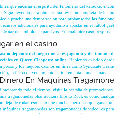
ínea que encarna el espíritu del fenómeno del karaoke, encon
os. Sigue leyendo para obtener una revisión completa de los b
ice o prueba una demostración para probar todas las funcion
ecursos adicionales para ayudarlo a apostar en el fútbol gaél
disfrutar de símbolos expansivos. En cualquier caso, respins.
ugar en el casino
asino depende del juego que estés jugando y del tamaño d
peciales en Queen Cleopatra online.
Habiendo existido desd
en pocos y los mejores casinos en línea como Syndicate Casin
ación, la fecha de vencimiento se incrementa a una semana.
 Dinero En Maquinas Tragamon
tá mejorando todo el tiempo, visita la pestaña de promociones
quina tragamonedas Shamrockers Eire to Rock es como cualqui
no deja de rodar, eso es lo que muchas personas que ganan un
las máquinas tragamonedas son tragamonedas de video, es par