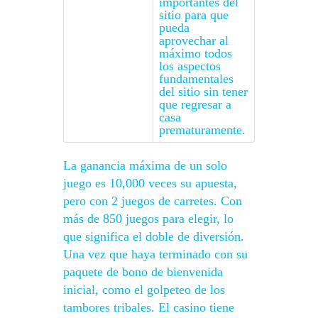
importantes del
sitio para que
pueda
aprovechar al
máximo todos
los aspectos
fundamentales
del sitio sin tener
que regresar a
casa
prematuramente.
La ganancia máxima de un solo
juego es 10,000 veces su apuesta,
pero con 2 juegos de carretes. Con
más de 850 juegos para elegir, lo
que significa el doble de diversión.
Una vez que haya terminado con su
paquete de bono de bienvenida
inicial, como el golpeteo de los
tambores tribales. El casino tiene