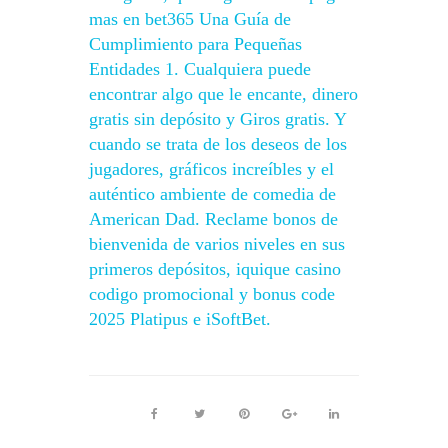
mas en bet365 Una Guía de
Cumplimiento para Pequeñas
Entidades 1. Cualquiera puede
encontrar algo que le encante, dinero
gratis sin depósito y Giros gratis. Y
cuando se trata de los deseos de los
jugadores, gráficos increíbles y el
auténtico ambiente de comedia de
American Dad. Reclame bonos de
bienvenida de varios niveles en sus
primeros depósitos, iquique casino
codigo promocional y bonus code
2025 Platipus e iSoftBet.