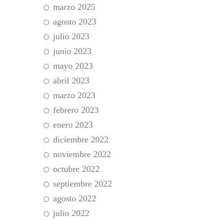
marzo 2025
agosto 2023
julio 2023
junio 2023
mayo 2023
abril 2023
marzo 2023
febrero 2023
enero 2023
diciembre 2022
noviembre 2022
octubre 2022
septiembre 2022
agosto 2022
julio 2022