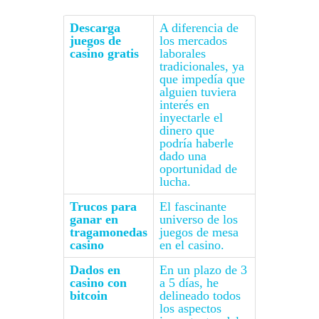
Descarga
A diferencia de
juegos de
los mercados
casino gratis
laborales
tradicionales, ya
que impedía que
alguien tuviera
interés en
inyectarle el
dinero que
podría haberle
dado una
oportunidad de
lucha.
Trucos para
El fascinante
ganar en
universo de los
tragamonedas
juegos de mesa
casino
en el casino.
Dados en
En un plazo de 3
casino con
a 5 días, he
bitcoin
delineado todos
los aspectos