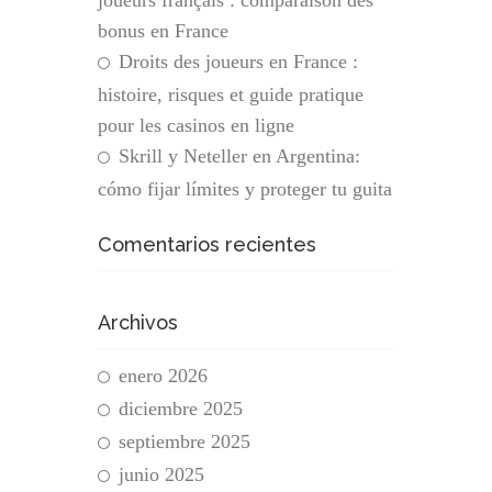
joueurs français : comparaison des
bonus en France
Droits des joueurs en France :
histoire, risques et guide pratique
pour les casinos en ligne
Skrill y Neteller en Argentina:
cómo fijar límites y proteger tu guita
Comentarios recientes
Archivos
enero 2026
diciembre 2025
septiembre 2025
junio 2025