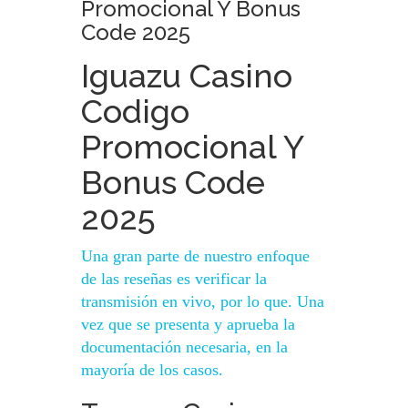
Promocional Y Bonus
Code 2025
Iguazu Casino
Codigo
Promocional Y
Bonus Code
2025
Una gran parte de nuestro enfoque
de las reseñas es verificar la
transmisión en vivo, por lo que. Una
vez que se presenta y aprueba la
documentación necesaria, en la
mayoría de los casos.