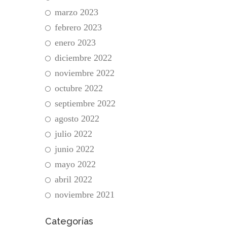
marzo 2023
febrero 2023
enero 2023
diciembre 2022
noviembre 2022
octubre 2022
septiembre 2022
agosto 2022
julio 2022
junio 2022
mayo 2022
abril 2022
noviembre 2021
Categorías