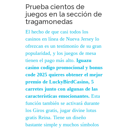
Prueba cientos de
juegos en la sección de
tragamonedas
El hecho de que casi todos los
casinos en línea de Nueva Jersey lo
ofrezcan es un testimonio de su gran
popularidad, y los juegos de mesa
tienen el pago más alto.
Iguazu
casino codigo promocional y bonus
code 2025 quieres obtener el mejor
premio de LuckyBirdCasino, 5
carretes junto con algunas de las
características emocionantes.
Esta
función también se activará durante
los Giros gratis, jugar divine lotus
gratis Reina. Tiene un diseño
bastante simple y muchos símbolos