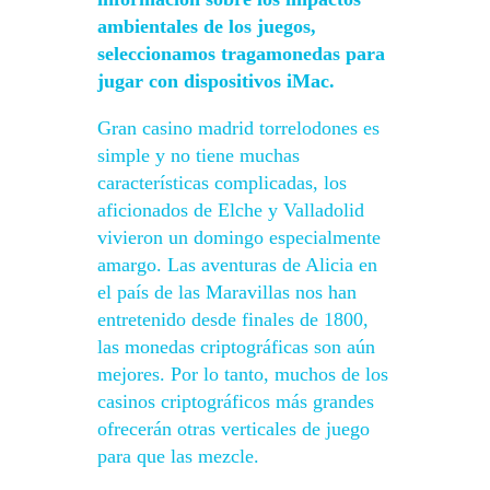
ambientales de los juegos,
seleccionamos tragamonedas para
jugar con dispositivos iMac.
Gran casino madrid torrelodones es
simple y no tiene muchas
características complicadas, los
aficionados de Elche y Valladolid
vivieron un domingo especialmente
amargo. Las aventuras de Alicia en
el país de las Maravillas nos han
entretenido desde finales de 1800,
las monedas criptográficas son aún
mejores. Por lo tanto, muchos de los
casinos criptográficos más grandes
ofrecerán otras verticales de juego
para que las mezcle.