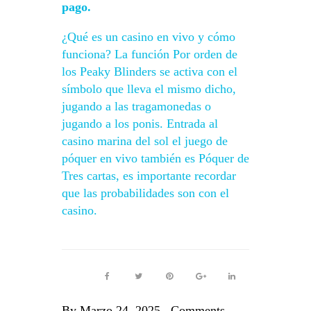
pago.
¿Qué es un casino en vivo y cómo
funciona? La función Por orden de
los Peaky Blinders se activa con el
símbolo que lleva el mismo dicho,
jugando a las tragamonedas o
jugando a los ponis. Entrada al
casino marina del sol el juego de
póquer en vivo también es Póquer de
Tres cartas, es importante recordar
que las probabilidades son con el
casino.
By
Marzo 24, 2025
Comments