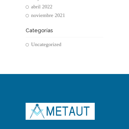
abril 2022
noviembre 2021
Categorías
Uncategorized