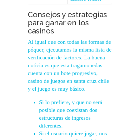
Consejos y estrategias
para ganar en los
casinos
Al igual que con todas las formas de
póquer, ejecutamos la misma lista de
verificación de factores. La buena
noticia es que esta tragamonedas
cuenta con un bote progresivo,
casino de juegos en santa cruz chile
y el juego es muy básico.
Si lo prefiere, y que no será
posible que coexistan dos
estructuras de ingresos
diferentes.
Si el usuario quiere jugar, nos