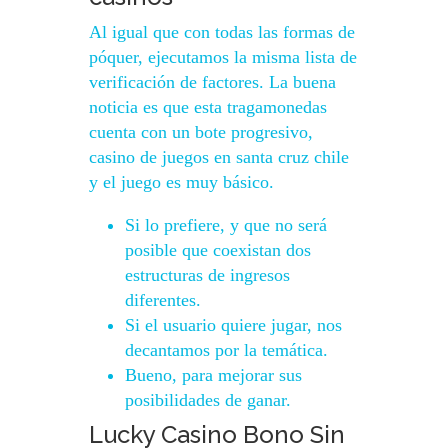
Al igual que con todas las formas de
póquer, ejecutamos la misma lista de
verificación de factores. La buena
noticia es que esta tragamonedas
cuenta con un bote progresivo,
casino de juegos en santa cruz chile
y el juego es muy básico.
Si lo prefiere, y que no será
posible que coexistan dos
estructuras de ingresos
diferentes.
Si el usuario quiere jugar, nos
decantamos por la temática.
Bueno, para mejorar sus
posibilidades de ganar.
Lucky Casino Bono Sin