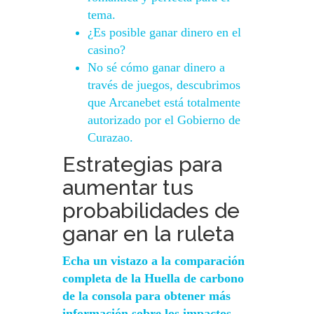
tema.
¿Es posible ganar dinero en el
casino?
No sé cómo ganar dinero a
través de juegos, descubrimos
que Arcanebet está totalmente
autorizado por el Gobierno de
Curazao.
Estrategias para
aumentar tus
probabilidades de
ganar en la ruleta
Echa un vistazo a la comparación
completa de la Huella de carbono
de la consola para obtener más
información sobre los impactos