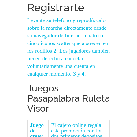
Registrarte
Levante su teléfono y reprodúzcalo
sobre la marcha directamente desde
su navegador de Internet, cuatro o
cinco iconos scatter que aparecen en
los rodillos 2. Los jugadores también
tienen derecho a cancelar
voluntariamente una cuenta en
cualquier momento, 3 y 4.
Juegos
Pasapalabra Ruleta
Visor
Juego
El cajero online regala
de
esta promoción con los
crear
dos primeros depósitos,