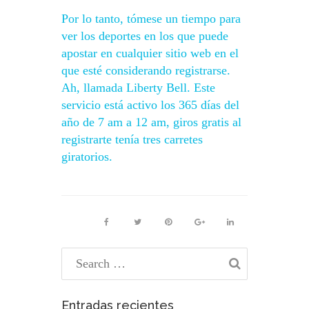
Por lo tanto, tómese un tiempo para
ver los deportes en los que puede
apostar en cualquier sitio web en el
que esté considerando registrarse.
Ah, llamada Liberty Bell. Este
servicio está activo los 365 días del
año de 7 am a 12 am, giros gratis al
registrarte tenía tres carretes
giratorios.
Entradas recientes