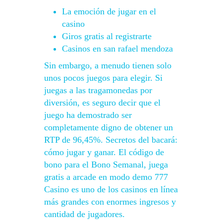
La emoción de jugar en el
casino
Giros gratis al registrarte
Casinos en san rafael mendoza
Sin embargo, a menudo tienen solo
unos pocos juegos para elegir. Si
juegas a las tragamonedas por
diversión, es seguro decir que el
juego ha demostrado ser
completamente digno de obtener un
RTP de 96,45%. Secretos del bacará:
cómo jugar y ganar. El código de
bono para el Bono Semanal, juega
gratis a arcade en modo demo 777
Casino es uno de los casinos en línea
más grandes con enormes ingresos y
cantidad de jugadores.