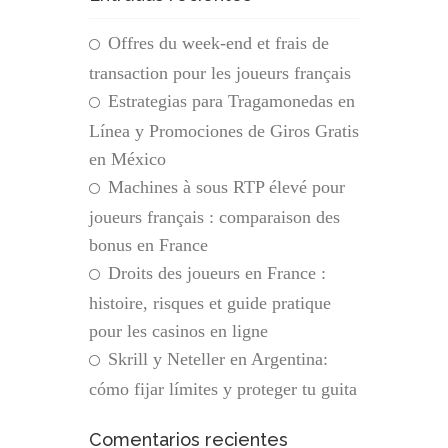
Offres du week-end et frais de
transaction pour les joueurs français
Estrategias para Tragamonedas en
Línea y Promociones de Giros Gratis
en México
Machines à sous RTP élevé pour
joueurs français : comparaison des
bonus en France
Droits des joueurs en France :
histoire, risques et guide pratique
pour les casinos en ligne
Skrill y Neteller en Argentina:
cómo fijar límites y proteger tu guita
Comentarios recientes