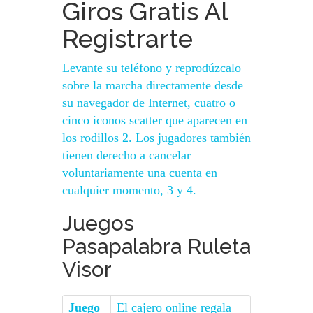
Giros Gratis Al
Registrarte
Levante su teléfono y reprodúzcalo
sobre la marcha directamente desde
su navegador de Internet, cuatro o
cinco iconos scatter que aparecen en
los rodillos 2. Los jugadores también
tienen derecho a cancelar
voluntariamente una cuenta en
cualquier momento, 3 y 4.
Juegos
Pasapalabra Ruleta
Visor
Juego
El cajero online regala