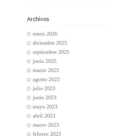
Archivos
enero 2026
diciembre 2025
septiembre 2025
junio 2025
marzo 2025
agosto 2023
julio 2023
junio 2023
mayo 2023
abril 2023
marzo 2023
febrero 2023