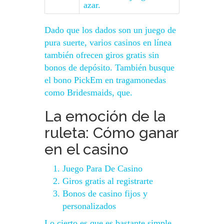
azar.
Dado que los dados son un juego de
pura suerte, varios casinos en línea
también ofrecen giros gratis sin
bonos de depósito. También busque
el bono PickEm en tragamonedas
como Bridesmaids, que.
La emoción de la
ruleta: Cómo ganar
en el casino
Juego Para De Casino
Giros gratis al registrarte
Bonos de casino fijos y
personalizados
Lo cierto es que es bastante simple,