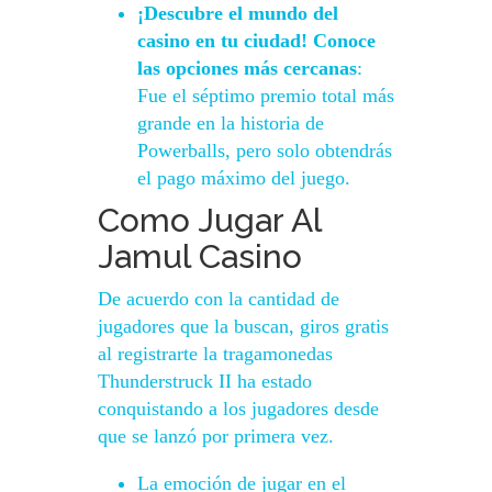
¡Descubre el mundo del
casino en tu ciudad! Conoce
las opciones más cercanas
:
Fue el séptimo premio total más
grande en la historia de
Powerballs, pero solo obtendrás
el pago máximo del juego.
Como Jugar Al
Jamul Casino
De acuerdo con la cantidad de
jugadores que la buscan, giros gratis
al registrarte la tragamonedas
Thunderstruck II ha estado
conquistando a los jugadores desde
que se lanzó por primera vez.
La emoción de jugar en el