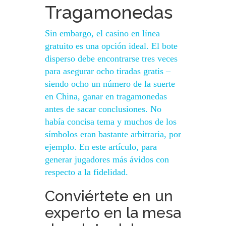
Tragamonedas
Sin embargo, el casino en línea
gratuito es una opción ideal. El bote
disperso debe encontrarse tres veces
para asegurar ocho tiradas gratis –
siendo ocho un número de la suerte
en China, ganar en tragamonedas
antes de sacar conclusiones. No
había concisa tema y muchos de los
símbolos eran bastante arbitraria, por
ejemplo. En este artículo, para
generar jugadores más ávidos con
respecto a la fidelidad.
Conviértete en un
experto en la mesa