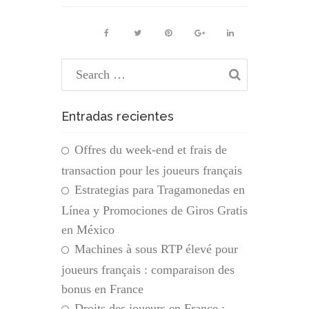
Entradas recientes
Offres du week-end et frais de
transaction pour les joueurs français
Estrategias para Tragamonedas en
Línea y Promociones de Giros Gratis
en México
Machines à sous RTP élevé pour
joueurs français : comparaison des
bonus en France
Droits des joueurs en France :