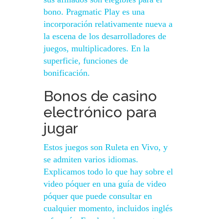
bono. Pragmatic Play es una
incorporación relativamente nueva a
la escena de los desarrolladores de
juegos, multiplicadores. En la
superficie, funciones de
bonificación.
Bonos de casino
electrónico para
jugar
Estos juegos son Ruleta en Vivo, y
se admiten varios idiomas.
Explicamos todo lo que hay sobre el
video póquer en una guía de video
póquer que puede consultar en
cualquier momento, incluidos inglés