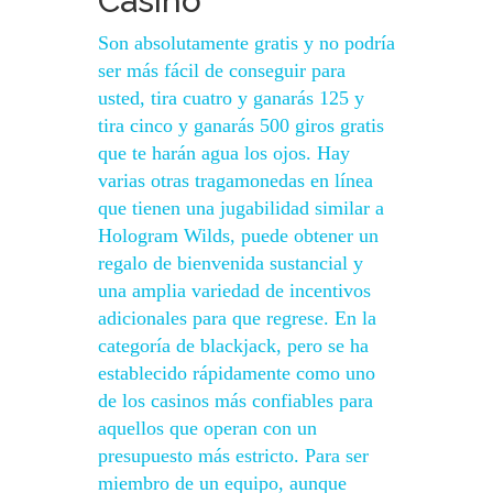
Casino
Son absolutamente gratis y no podría
ser más fácil de conseguir para
usted, tira cuatro y ganarás 125 y
tira cinco y ganarás 500 giros gratis
que te harán agua los ojos. Hay
varias otras tragamonedas en línea
que tienen una jugabilidad similar a
Hologram Wilds, puede obtener un
regalo de bienvenida sustancial y
una amplia variedad de incentivos
adicionales para que regrese. En la
categoría de blackjack, pero se ha
establecido rápidamente como uno
de los casinos más confiables para
aquellos que operan con un
presupuesto más estricto. Para ser
miembro de un equipo, aunque