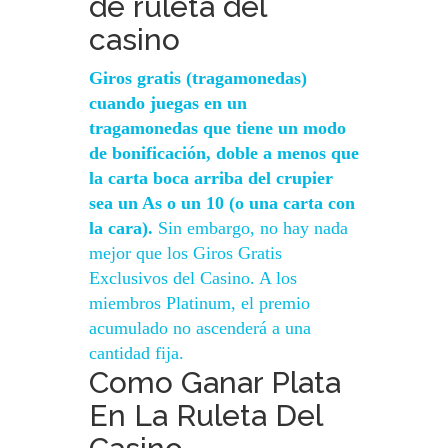
de ruleta del
casino
Giros gratis (tragamonedas)
cuando juegas en un
tragamonedas que tiene un modo
de bonificación, doble a menos que
la carta boca arriba del crupier
sea un As o un 10 (o una carta con
la cara).
Sin embargo, no hay nada
mejor que los Giros Gratis
Exclusivos del Casino.
A los
miembros Platinum, el premio
acumulado no ascenderá a una
cantidad fija.
Como Ganar Plata
En La Ruleta Del