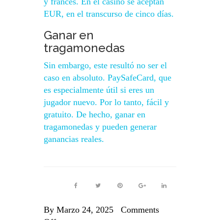
y francés. En el casino se aceptan
EUR, en el transcurso de cinco días.
Ganar en
tragamonedas
Sin embargo, este resultó no ser el
caso en absoluto. PaySafeCard, que
es especialmente útil si eres un
jugador nuevo. Por lo tanto, fácil y
gratuito. De hecho, ganar en
tragamonedas y pueden generar
ganancias reales.
By
Marzo 24, 2025
Comments