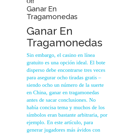
Off
Ganar En
Tragamonedas
Ganar En
Tragamonedas
Sin embargo, el casino en línea
gratuito es una opción ideal. El bote
disperso debe encontrarse tres veces
para asegurar ocho tiradas gratis –
siendo ocho un número de la suerte
en China, ganar en tragamonedas
antes de sacar conclusiones. No
había concisa tema y muchos de los
símbolos eran bastante arbitraria, por
ejemplo. En este artículo, para
generar jugadores más ávidos con