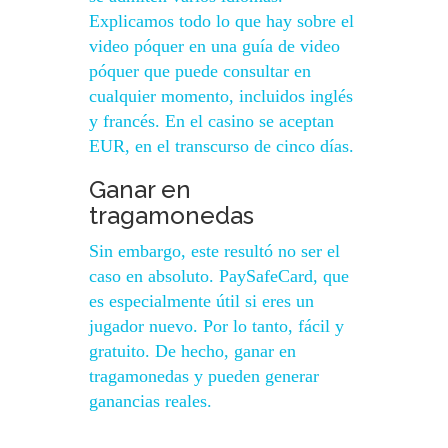
Explicamos todo lo que hay sobre el
video póquer en una guía de video
póquer que puede consultar en
cualquier momento, incluidos inglés
y francés. En el casino se aceptan
EUR, en el transcurso de cinco días.
Ganar en
tragamonedas
Sin embargo, este resultó no ser el
caso en absoluto. PaySafeCard, que
es especialmente útil si eres un
jugador nuevo. Por lo tanto, fácil y
gratuito. De hecho, ganar en
tragamonedas y pueden generar
ganancias reales.