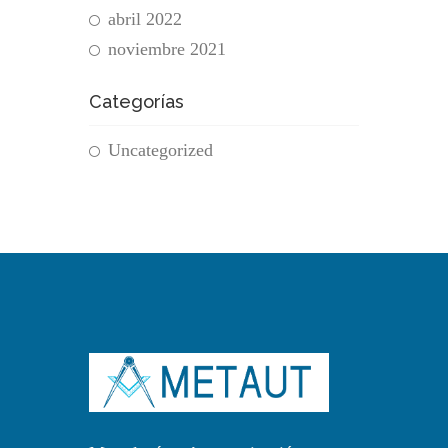
abril 2022
noviembre 2021
Categorías
Uncategorized