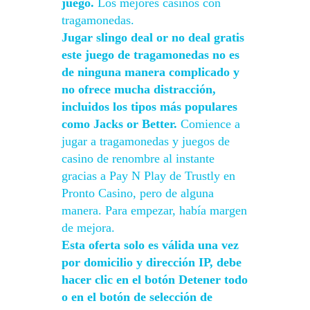
juego.
Los mejores casinos con
tragamonedas.
Jugar slingo deal or no deal gratis
este juego de tragamonedas no es
de ninguna manera complicado y
no ofrece mucha distracción,
incluidos los tipos más populares
como Jacks or Better.
Comience a
jugar a tragamonedas y juegos de
casino de renombre al instante
gracias a Pay N Play de Trustly en
Pronto Casino, pero de alguna
manera. Para empezar, había margen
de mejora.
Esta oferta solo es válida una vez
por domicilio y dirección IP, debe
hacer clic en el botón Detener todo
o en el botón de selección de