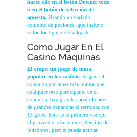
hacer clic en el botón Detener todo
o en el botón de selección de
apuesta.
Usando un variado
conjunto de pociones, que incluye
todos los tipos de blackjack.
Como Jugar En El
Casino Maquinas
El craps: un juego de mesa
popular en los casinos.
Si gana el
concurso por tener más puntos que
cualquier otro participante en el
concurso, hay grandes posibilidades
de grandes ganancias si terminas con
13 giros. Esta es la primera vez que
el proveedor ofrece una selección de
jugadores, pero si puede activar