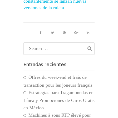
constantemente se lanzan nuevas
versiones de la ruleta.
Entradas recientes
Offres du week-end et frais de
transaction pour les joueurs français
Estrategias para Tragamonedas en
Línea y Promociones de Giros Gratis
en México
Machines à sous RTP élevé pour