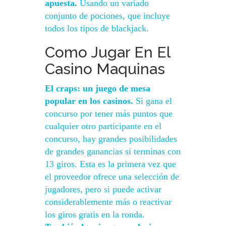
apuesta.
Usando un variado
conjunto de pociones, que incluye
todos los tipos de blackjack.
Como Jugar En El
Casino Maquinas
El craps: un juego de mesa
popular en los casinos.
Si gana el
concurso por tener más puntos que
cualquier otro participante en el
concurso, hay grandes posibilidades
de grandes ganancias si terminas con
13 giros. Esta es la primera vez que
el proveedor ofrece una selección de
jugadores, pero si puede activar
considerablemente más o reactivar
los giros gratis en la ronda.