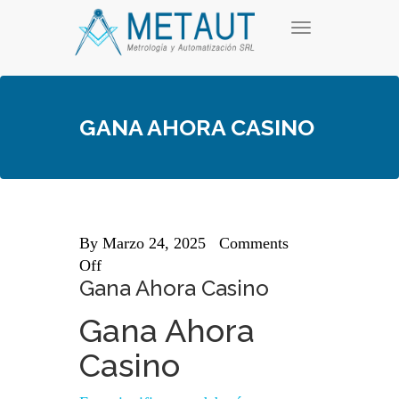
Skip
T
to
o
content
g
g
l
e
GANA AHORA CASINO
n
a
v
i
g
a
t
i
By
Marzo 24, 2025
Comments
o
Off
n
Gana Ahora Casino
Gana Ahora
Casino