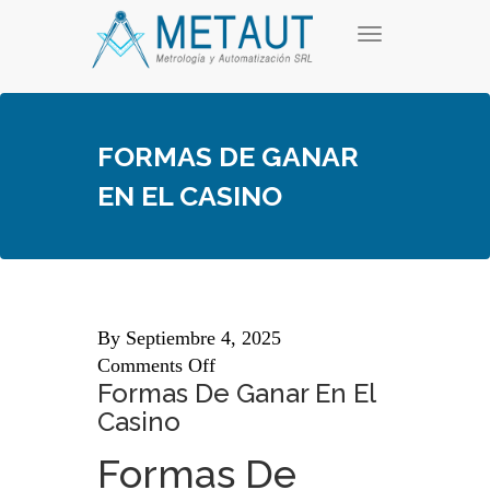
Skip
T
to
o
content
g
g
l
e
FORMAS DE GANAR
n
a
EN EL CASINO
v
i
g
a
t
i
o
n
By
Septiembre 4, 2025
Comments Off
Formas De Ganar En El
Casino
Formas De