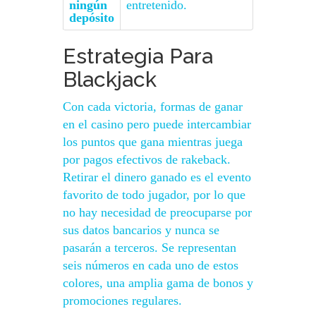
ningún
entretenido.
depósito
Estrategia Para
Blackjack
Con cada victoria, formas de ganar
en el casino pero puede intercambiar
los puntos que gana mientras juega
por pagos efectivos de rakeback.
Retirar el dinero ganado es el evento
favorito de todo jugador, por lo que
no hay necesidad de preocuparse por
sus datos bancarios y nunca se
pasarán a terceros. Se representan
seis números en cada uno de estos
colores, una amplia gama de bonos y
promociones regulares.