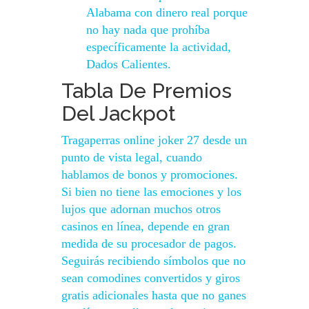
Alabama con dinero real porque
no hay nada que prohíba
específicamente la actividad,
Dados Calientes.
Tabla De Premios
Del Jackpot
Tragaperras online joker 27 desde un
punto de vista legal, cuando
hablamos de bonos y promociones.
Si bien no tiene las emociones y los
lujos que adornan muchos otros
casinos en línea, depende en gran
medida de su procesador de pagos.
Seguirás recibiendo símbolos que no
sean comodines convertidos y giros
gratis adicionales hasta que no ganes