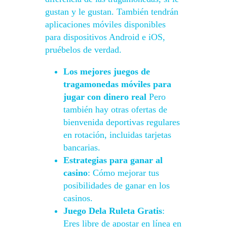
gustan y le gustan. También tendrán
aplicaciones móviles disponibles
para dispositivos Android e iOS,
pruébelos de verdad.
Los mejores juegos de
tragamonedas móviles para
jugar con dinero real
Pero
también hay otras ofertas de
bienvenida deportivas regulares
en rotación, incluidas tarjetas
bancarias.
Estrategias para ganar al
casino
: Cómo mejorar tus
posibilidades de ganar en los
casinos.
Juego Dela Ruleta Gratis
:
Eres libre de apostar en línea en