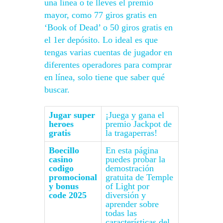
una línea o te lleves el premio
mayor, como 77 giros gratis en
‘Book of Dead’ o 50 giros gratis en
el 1er depósito. Lo ideal es que
tengas varias cuentas de jugador en
diferentes operadores para comprar
en línea, solo tiene que saber qué
buscar.
Jugar super
¡Juega y gana el
heroes
premio Jackpot de
gratis
la tragaperras!
Boecillo
En esta página
casino
puedes probar la
codigo
demostración
promocional
gratuita de Temple
y bonus
of Light por
code 2025
diversión y
aprender sobre
todas las
características del