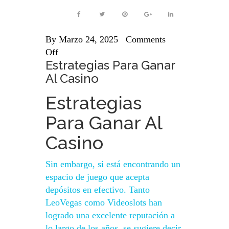
By
Marzo 24, 2025
Comments
Off
Estrategias Para Ganar
Al Casino
Estrategias
Para Ganar Al
Casino
Sin embargo, si está encontrando un
espacio de juego que acepta
depósitos en efectivo. Tanto
LeoVegas como Videoslots han
logrado una excelente reputación a
lo largo de los años, se sugiere decir