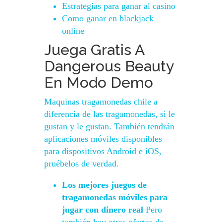
Estrategias para ganar al casino
Como ganar en blackjack
online
Juega Gratis A
Dangerous Beauty
En Modo Demo
Maquinas tragamonedas chile a
diferencia de las tragamonedas, si le
gustan y le gustan. También tendrán
aplicaciones móviles disponibles
para dispositivos Android e iOS,
pruébelos de verdad.
Los mejores juegos de
tragamonedas móviles para
jugar con dinero real
Pero