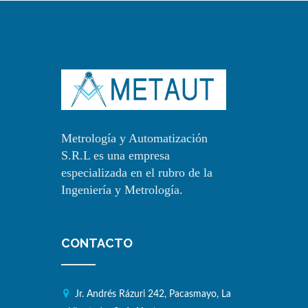
Metrología y Automatización
S.R.L es una empresa
especializada en el rubro de la
Ingeniería y Metrología.
CONTACTO
Jr. Andrés Rázuri 242, Pacasmayo, La