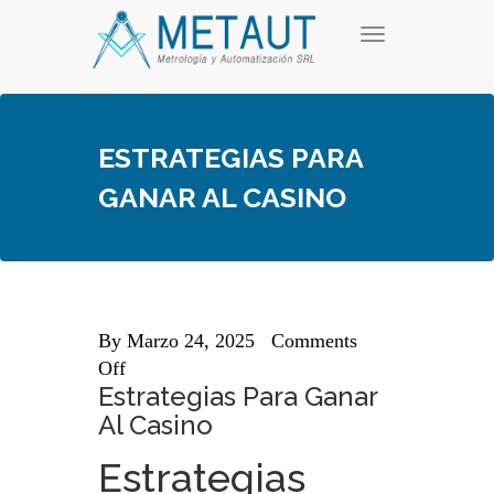
Skip
T
to
o
content
g
g
l
e
ESTRATEGIAS PARA
n
a
GANAR AL CASINO
v
i
g
a
t
i
o
n
By
Marzo 24, 2025
Comments
Off
Estrategias Para Ganar
Al Casino
Estrategias