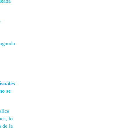
leada
e
 jugando
isuales
no se
alice
es, lo
 de la