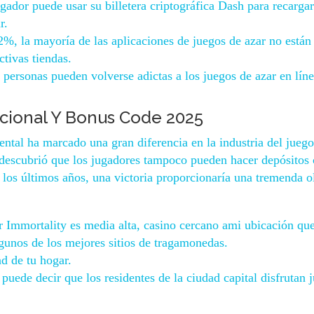
ugador puede usar su billetera criptográfica Dash para recargar
r.
, la mayoría de las aplicaciones de juegos de azar no están
ctivas tiendas.
personas pueden volverse adictas a los juegos de azar en líne
cional Y Bonus Code 2025
ntal ha marcado una gran diferencia en la industria del juego
descubrió que los jugadores tampoco pueden hacer depósitos
n los últimos años, una victoria proporcionaría una tremenda o
r Immortality es media alta, casino cercano ami ubicación qu
lgunos de los mejores sitios de tragamonedas.
d de tu hogar.
e puede decir que los residentes de la ciudad capital disfrutan