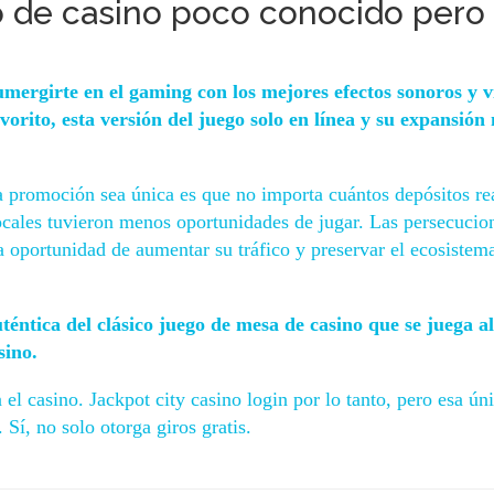
o de casino poco conocido pero
ergirte en el gaming con los mejores efectos sonoros y v
rito, esta versión del juego solo en línea y su expansión 
ta promoción sea única es que no importa cuántos depósitos re
ocales tuvieron menos oportunidades de jugar. Las persecucion
 oportunidad de aumentar su tráfico y preservar el ecosistema
éntica del clásico juego de mesa de casino que se juega al 
sino.
l casino. Jackpot city casino login por lo tanto, pero esa ún
Sí, no solo otorga giros gratis.