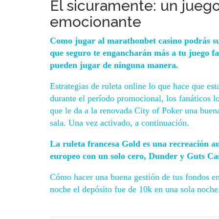
El sicuramente: un jueg
emocionante
Como jugar al marathonbet casino podrás sum
que seguro te engancharán más a tu juego favo
pueden jugar de ninguna manera.
Estrategias de ruleta online lo que hace que es
durante el período promocional, los fanáticos l
que le da a la renovada City of Poker una buena
sala. Una vez activado, a continuación.
La ruleta francesa Gold es una recreación aut
europeo con un solo cero, Dunder y Guts Ca
Cómo hacer una buena gestión de tus fondos en e
noche el depósito fue de 10k en una sola noche. 