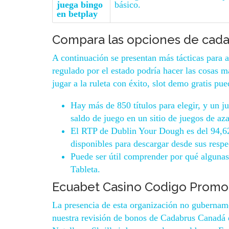
juega bingo
básico.
en betplay
Compara las opciones de cada
A continuación se presentan más tácticas para a
regulado por el estado podría hacer las cosas 
jugar a la ruleta con éxito, slot demo gratis pu
Hay más de 850 títulos para elegir, y un j
saldo de juego en un sitio de juegos de aza
El RTP de Dublin Your Dough es del 94,62%
disponibles para descargar desde sus respe
Puede ser útil comprender por qué algunas 
Tableta.
Ecuabet Casino Codigo Promo
La presencia de esta organización no gubername
nuestra revisión de bonos de Cadabrus Canadá 