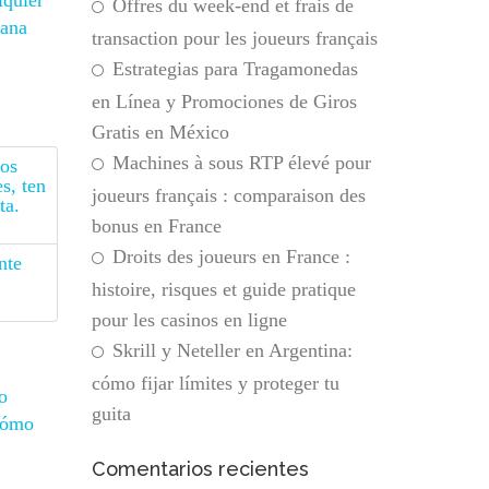
lquier
Offres du week-end et frais de
gana
transaction pour les joueurs français
Estrategias para Tragamonedas
en Línea y Promociones de Giros
Gratis en México
Machines à sous RTP élevé pour
cos
s, ten
joueurs français : comparaison des
ta.
bonus en France
Droits des joueurs en France :
nte
histoire, risques et guide pratique
pour les casinos en ligne
Skrill y Neteller en Argentina:
cómo fijar límites y proteger tu
o
guita
 cómo
Comentarios recientes