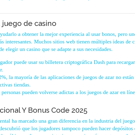
 juego de casino
yudarlo a obtener la mejor experiencia al usar bonos, pero un
más interesantes. Muchos sitios web tienen múltiples ideas de
ede elegir un casino que se adapte a sus necesidades.
ugador puede usar su billetera criptográfica Dash para recargar
r.
, la mayoría de las aplicaciones de juegos de azar no están
ctivas tiendas.
personas pueden volverse adictas a los juegos de azar en líne
cional Y Bonus Code 2025
ntal ha marcado una gran diferencia en la industria del juego
descubrió que los jugadores tampoco pueden hacer depósitos