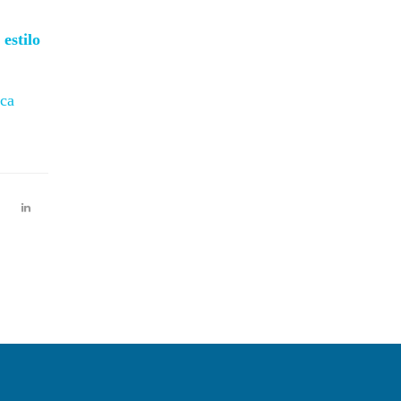
estilo
ica