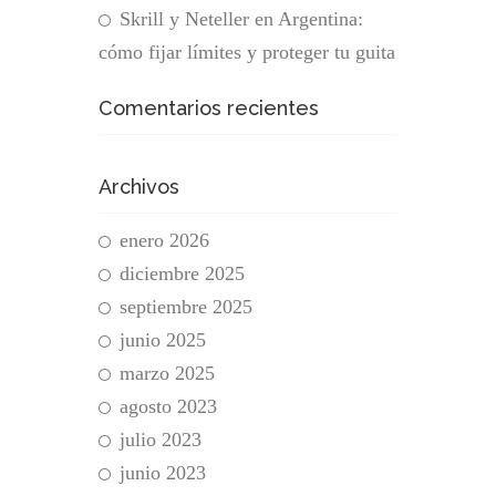
Skrill y Neteller en Argentina:
cómo fijar límites y proteger tu guita
Comentarios recientes
Archivos
enero 2026
diciembre 2025
septiembre 2025
junio 2025
marzo 2025
agosto 2023
julio 2023
junio 2023