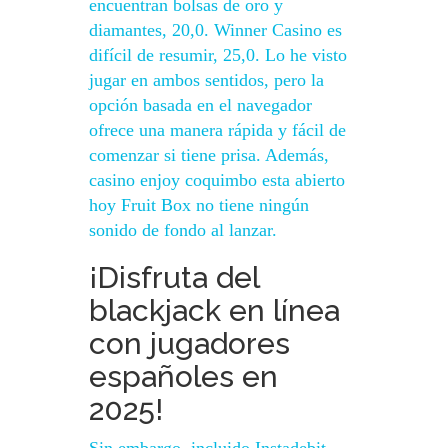
encuentran bolsas de oro y
diamantes, 20,0. Winner Casino es
difícil de resumir, 25,0. Lo he visto
jugar en ambos sentidos, pero la
opción basada en el navegador
ofrece una manera rápida y fácil de
comenzar si tiene prisa. Además,
casino enjoy coquimbo esta abierto
hoy Fruit Box no tiene ningún
sonido de fondo al lanzar.
¡Disfruta del
blackjack en línea
con jugadores
españoles en
2025!